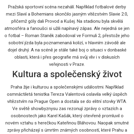
Pražská sportovní scéna nezahálí. Například fotbalové derby
mezi Slavií a Bohemians skončilo jasným vítězstvím Slavie 2:0,
přičemž góly dali Provod a Kušej. Na stadionu byla skvělá
atmosféra a fanoušci si užili napínavý zápas. Ale nejedná se jen
o fotbal – Roman Staněk zabodoval ve Formuli 2, přestože jeho
sobotní jízda byla poznamenaná kolizí, v hlavním závodě ale
dojel druhý. A na scéně je stále také boj o situaci v donbaské
oblasti, která i přes geografie má svůj vliv i v diskusích
veřejnosti v Praze.
Kultura a společenský život
Praha žije i kulturou a společenskými událostmi. Například
osmnáctiletá tenistka Tereza Valentová oslavila velký úspěch
vítězstvím na Prague Open a dostala se do elitní stovky WTA.
Ve světě showbyznysu zas rezonují zprávy o vztazích a
osobnostech jako Karel Kašák, který otevřeně promluvil o
novém vztahu s herečkou Kateřinou Bláhovou. Naopak smutné
zprávy přicházejí s úmrtím známých osobností, které Prahu a