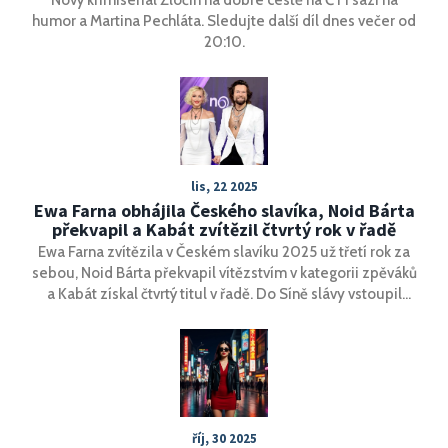
Nový krimiseriál Zločin na dobré cestě na ČT1 sází na
humor a Martina Pechláta. Sledujte další díl dnes večer od
20:10.
lis, 22 2025
Ewa Farna obhájila Českého slavíka, Noid Bárta
překvapil a Kabát zvítězil čtvrtý rok v řadě
Ewa Farna zvítězila v Českém slavíku 2025 už třetí rok za
sebou, Noid Bárta překvapil vítězstvím v kategorii zpěváků
a Kabát získal čtvrtý titul v řadě. Do Síně slávy vstoupil
Vladimír Mišík.
říj, 30 2025