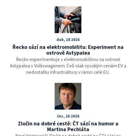
navyšování. Mění se tak základy pro sociální a zdravotní
pojištění a nastavují se nové limity pro daňové sazby.
dub, 28 2026
Řecko sází na elektromobilitu: Experiment na
ostrově Astypalea
Řecko experimentuje s elektromobilitou na ostrově
Astypalea s Volkswagenem. Čelí však vysokým cenám EV a
nedostatku infrastruktury v rámci celé EU.
čec, 26 2026
Zločin na dobré cestě: ČT sází na humor a
Martina Pechláta