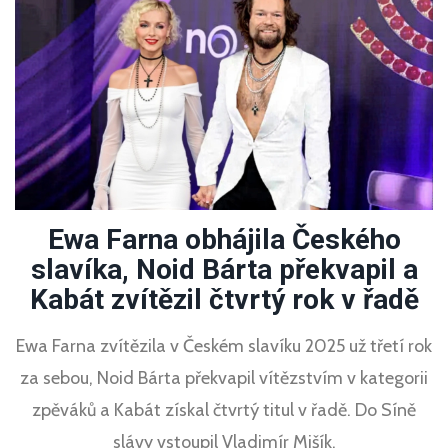
Ewa Farna obhájila Českého
slavíka, Noid Bárta překvapil a
Kabát zvítězil čtvrtý rok v řadě
Ewa Farna zvítězila v Českém slavíku 2025 už třetí rok
za sebou, Noid Bárta překvapil vítězstvím v kategorii
zpěváků a Kabát získal čtvrtý titul v řadě. Do Síně
slávy vstoupil Vladimír Mišík.