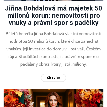
Jiřina Bohdalová má majetek 50
milionů korun: nemovitosti pro
vnuky a právní spor s padělky
94letá herečka Jiřina Bohdalová vlastní nemovitosti
hodnotou 50 milionů korun, které chce zanechat
vnukům. Její investice do domů v Hostivaři, Českém
ráji a Stodůlkách kontrastují s právním sporem o
padělaný obraz, který ji stál miliony.
Číst více