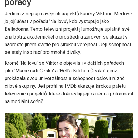
pořady
Jedním z nejzajímavějších aspektů kariéry Viktorie Mertové
je její účast v pořadu 'Na lovu', kde vystupuje jako
Belladonna. Tento televizní projekt jí umožňuje uplatnit své
znalosti z akademického prostředí a zároveň se ukázat v
naprosto jiném světle pro širokou veřejnost. Její schopnosti
se staly inspirací pro mnohé diváky.
Kromě 'Na lovu' se Viktorie objevila i v dalších pořadech
jako 'Máme rádi Česko' a 'Hell's Kitchen Česko', čímž
prokázala svou univerzálnost a schopnost oslovit různé
cílové skupiny. Její profil na IMDb ukazuje širokou paletu
televizních projektů, které dokreslují její kariéru a přítomnost
na mediální scéně.