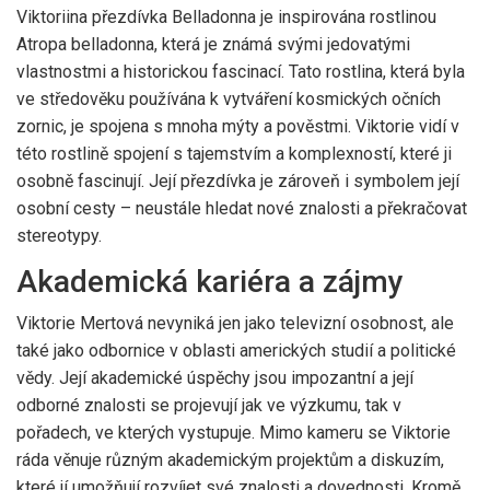
Viktoriina přezdívka Belladonna je inspirována rostlinou
Atropa belladonna, která je známá svými jedovatými
vlastnostmi a historickou fascinací. Tato rostlina, která byla
ve středověku používána k vytváření kosmických očních
zornic, je spojena s mnoha mýty a pověstmi. Viktorie vidí v
této rostlině spojení s tajemstvím a komplexností, které ji
osobně fascinují. Její přezdívka je zároveň i symbolem její
osobní cesty – neustále hledat nové znalosti a překračovat
stereotypy.
Akademická kariéra a zájmy
Viktorie Mertová nevyniká jen jako televizní osobnost, ale
také jako odbornice v oblasti amerických studií a politické
vědy. Její akademické úspěchy jsou impozantní a její
odborné znalosti se projevují jak ve výzkumu, tak v
pořadech, ve kterých vystupuje. Mimo kameru se Viktorie
ráda věnuje různým akademickým projektům a diskuzím,
které jí umožňují rozvíjet své znalosti a dovednosti. Kromě