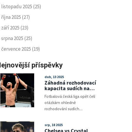
listopadu 2025
(25)
října 2025
(27)
září 2025
(23)
srpna 2025
(25)
července 2025
(19)
ejnovější příspěvky
dub, 13 2025
Záhadná rozhodovací
kapacita sudích na
zápasech v české lize
Fotbalová česká liga opět čelí
otázkám ohledně
rozhodování sudích.
Kontroverzní momenty v
několika nedávných zápasech
srp, 18 2025
zburcovaly fanoušky i
Chelsea vs Crystal