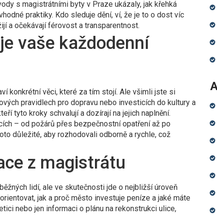
dy s magistrátními byty v Praze ukázaly, jak křehká
dné praktiky. Kdo sleduje dění, ví, že je to o dost víc
 žijí a očekávají férovost a transparentnost.
uje vaše každodenní
A
konkrétní věci, které za tím stojí. Ale všimli jste si
ových pravidlech pro dopravu nebo investicích do kultury a
ří tyto kroky schvalují a dozírají na jejich naplnění.
uacích – od požárů přes bezpečnostní opatření až po
oto důležité, aby rozhodovali odborně a rychle, což
ace z magistrátu
ěžných lidí, ale ve skutečnosti jde o nejbližší úroveň
 orientovat, jak a proč město investuje peníze a jaké máte
etici nebo jen informaci o plánu na rekonstrukci ulice,