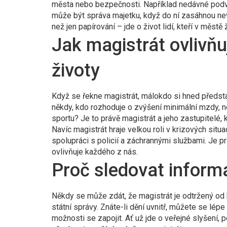
města nebo bezpečnosti. Například nedávné podvo
může být správa majetku, když do ní zasáhnou nevho
než jen papírování – jde o život lidí, kteří v městě
Jak magistrát ovlivň
životy
Když se řekne magistrát, málokdo si hned představí 
někdy, kdo rozhoduje o zvýšení minimální mzdy, n
sportu? Je to právě magistrát a jeho zastupitelé, kte
Navíc magistrát hraje velkou roli v krizových sit
spolupráci s policií a záchrannými službami. Je pr
ovlivňuje každého z nás.
Proč sledovat inform
Někdy se může zdát, že magistrát je odtržený od b
státní správy. Znáte-li dění uvnitř, můžete se lépe
možnosti se zapojit. Ať už jde o veřejné slyšení, p