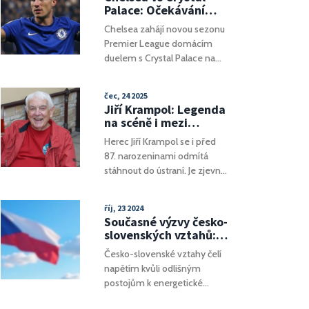
odborníky, kteří volají po
Palace: Očekávání
změnách v systému
před úvodem Premier
Chelsea zahájí novou sezonu
přezkumu rozhodnutí na
League 2025/26 v
Premier League domácím
hřišti. Diskuze o použití VAR
londýnském derby
duelem s Crystal Palace na
technologie a
Stamford Bridge. Londýnské
transparentnosti rozhodování
derby slibuje napětí i proto, že
je na denním pořádku.
čec, 24 2025
Chelsea drží nepřerušenou
Jiří Krampol: Legenda
sérii 15 zápasů bez prohry s
na scéně i mezi
Palace. Hosty může ovlivnit
přáteli, co i v 87
Herec Jiří Krampol se i před
nejistá situace okolo
letech baví celé okolí
87. narozeninami odmítá
Eberechiho Ezeho.
stáhnout do ústraní. Je zjevné,
že jeho chuť do života
neutlumily ani roky, ani
říj, 23 2024
zdravotní peripetie. Oslavil
Současné výzvy česko-
narozeniny zpěváka
slovenských vztahů:
Goldolána po boku známých
Specifická diplomacie
Česko-slovenské vztahy čelí
osobností, užíval si
Fica a Fialy
napětím kvůli odlišným
společnost, legraci i
postojům k energetické
pozornost mladších kolegyň,
politice a válce na Ukrajině.
a zůstává nepřehlédnutelnou