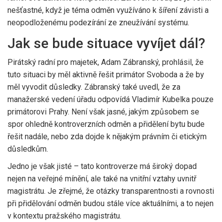
nešťastné, když je téma odměn využíváno k šíření závisti a
neopodloženému podezírání ze zneužívání systému.
Jak se bude situace vyvíjet dál?
Pirátský radní pro majetek, Adam Zábranský, prohlásil, že
tuto situaci by měl aktivně řešit primátor Svoboda a že by
měl vyvodit důsledky. Zábranský také uvedl, že za
manažerské vedení úřadu odpovídá Vladimír Kubelka pouze
primátorovi Prahy. Není však jasné, jakým způsobem se
spor ohledně kontroverzních odměn a přidělení bytu bude
řešit nadále, nebo zda dojde k nějakým právním či etickým
důsledkům.
Jedno je však jisté – tato kontroverze má široký dopad
nejen na veřejné mínění, ale také na vnitřní vztahy uvnitř
magistrátu. Je zřejmé, že otázky transparentnosti a rovnosti
při přidělování odměn budou stále více aktuálními, a to nejen
v kontextu pražského magistrátu.