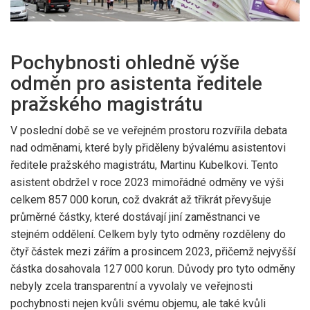
Pochybnosti ohledně výše
odměn pro asistenta ředitele
pražského magistrátu
V poslední době se ve veřejném prostoru rozvířila debata
nad odměnami, které byly přiděleny bývalému asistentovi
ředitele pražského magistrátu, Martinu Kubelkovi. Tento
asistent obdržel v roce 2023 mimořádné odměny ve výši
celkem 857 000 korun, což dvakrát až třikrát převyšuje
průměrné částky, které dostávají jiní zaměstnanci ve
stejném oddělení. Celkem byly tyto odměny rozděleny do
čtyř částek mezi zářím a prosincem 2023, přičemž nejvyšší
částka dosahovala 127 000 korun. Důvody pro tyto odměny
nebyly zcela transparentní a vyvolaly ve veřejnosti
pochybnosti nejen kvůli svému objemu, ale také kvůli