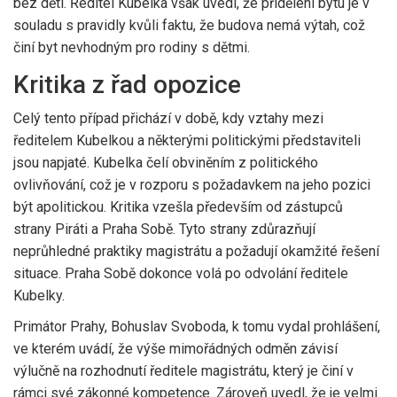
bez dětí. Ředitel Kubelka však uvedl, že přidělení bytu je v
souladu s pravidly kvůli faktu, že budova nemá výtah, což
činí byt nevhodným pro rodiny s dětmi.
Kritika z řad opozice
Celý tento případ přichází v době, kdy vztahy mezi
ředitelem Kubelkou a některými politickými představiteli
jsou napjaté. Kubelka čelí obviněním z politického
ovlivňování, což je v rozporu s požadavkem na jeho pozici
být apolitickou. Kritika vzešla především od zástupců
strany Piráti a Praha Sobě. Tyto strany zdůrazňují
neprůhledné praktiky magistrátu a požadují okamžité řešení
situace. Praha Sobě dokonce volá po odvolání ředitele
Kubelky.
Primátor Prahy, Bohuslav Svoboda, k tomu vydal prohlášení,
ve kterém uvádí, že výše mimořádných odměn závisí
výlučně na rozhodnutí ředitele magistrátu, který je činí v
rámci své zákonné kompetence. Zároveň uvedl, že je velmi