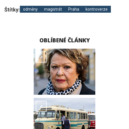
Štítky:
odměny
magistrát
Praha
kontroverze
OBLÍBENÉ ČLÁNKY