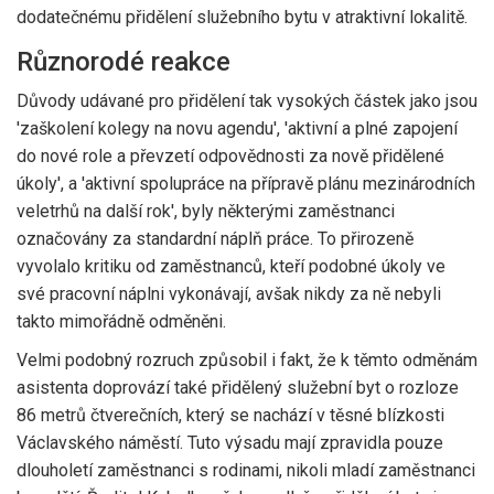
dodatečnému přidělení služebního bytu v atraktivní lokalitě.
Různorodé reakce
Důvody udávané pro přidělení tak vysokých částek jako jsou
'zaškolení kolegy na novu agendu', 'aktivní a plné zapojení
do nové role a převzetí odpovědnosti za nově přidělené
úkoly', a 'aktivní spolupráce na přípravě plánu mezinárodních
veletrhů na další rok', byly některými zaměstnanci
označovány za standardní náplň práce. To přirozeně
vyvolalo kritiku od zaměstnanců, kteří podobné úkoly ve
své pracovní náplni vykonávají, avšak nikdy za ně nebyli
takto mimořádně odměněni.
Velmi podobný rozruch způsobil i fakt, že k těmto odměnám
asistenta doprovází také přidělený služební byt o rozloze
86 metrů čtverečních, který se nachází v těsné blízkosti
Václavského náměstí. Tuto výsadu mají zpravidla pouze
dlouholetí zaměstnanci s rodinami, nikoli mladí zaměstnanci