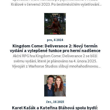
Králové v červenci 2023. Po šestiměsíčním vyšetřování
policie podala formální obvinění. Útočníkovi hrozí až tři
roky vězení, pokud bude uznán vinným.
pro, 6 2024
Kingdom Come: Deliverance 2: Nový termín
vydání a vylepšené funkce pro herní nadšence
Akční RPG hra Kingdom Come: Deliverance 2 se blíží
svému vydání, které je plánováno na 4. února 2025.
Vývojáři z Warhorse Studios slibují mnohahodinovou
zábavu s vylepšenou hratelností, zahrnující nové
mechanismy v boji a crafting. Hra bude dostupná na
PlayStation 5, Windows a Xbox Series X/S a nabídne tři
edice v prodeji, včetně rozšíření a bonusového obsahu pro
předobjednávky.
čec, 16 2025
Karel Kašák a Kateřina Bláhová spolu bydlí: