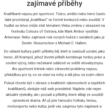
zajímavé příběhy
Kvalifikanti nejsou jen sportovci. Tvůrci, umělci nebo herci často
také procházejí „kvalifikací“ ve formě konkurzů nebo soutěží. V
hudbě se letos může stát tématem třeba změna v obsazení na
festivalu Colours of Ostrava, kde Mark Ambor vystřídá
Artemase. Nebo zajímavé role nových hvězd v seriálech jako je
Dexter: Resurrection s Michael C. Hallem.
Do oblasti kultury patří i příběhy lidí, kteří si zaslouží uznání, jako
herec Jiří Krampol, jehož životní příběh kombinuje tvrdou práci a
osobní výzvy, nebo nečekané události ve světě showbyznysu.
Ani sportovní trénink nebo zdravotní problémy nejsou
překážkou pro ty, co se staví na nohy a dál jdou za svým cílem.
Pokud chcete být v obraze o kvalitních výkonostech a úspěších
kvalifikantů, sledujte náš web pravidelně. Najdete zde nejen
aktuální výsledky, ale i pozadí a příběhy, které dělají ze soutěží
opravdové drama. Ať už jste fanoušci fotbalu, tenisu,
motorsportu nebo kultur, jistě vás zaujmou tyto napínavé a