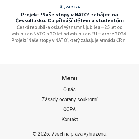
říj, 24 2024
Projekt 'Naše stopy v NATO' zahájen na
Českolipsku: Co přináší dětem a studentům
Česká republika oslaví významná jubilea – 25 let od
vstupu do NATO a 20 let od vstupu do EU – v roce 2024.
Projekt 'Naše stopy v NATO', který zahajuje Armáda ČR na
Českolipsku, cílí na vzdělávání dětí a studentů o důležitosti
mezinárodních organizací pro obranu a bezpečnost země.
Zároveň seznamuje s úkoly české armády a jejím
začleněním do mezinárodních sil.
Menu
O nás
Zásady ochrany soukromí
CCPA
Kontakt
© 2026. Všechna práva vyhrazena.