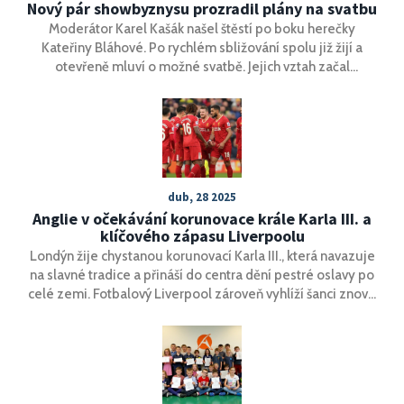
Nový pár showbyznysu prozradil plány na svatbu
Moderátor Karel Kašák našel štěstí po boku herečky
Kateřiny Bláhové. Po rychlém sbližování spolu již žijí a
otevřeně mluví o možné svatbě. Jejich vztah začal
dramaticky, přesto se dnes nebojí být spolu na veřejnosti.
O rozchodu s bývalou přítelkyní mluví Kašák upřímně, ale v
novém vztahu je prý šťastnější než kdy předtím.
dub, 28 2025
Anglie v očekávání korunovace krále Karla III. a
klíčového zápasu Liverpoolu
Londýn žije chystanou korunovací Karla III., která navazuje
na slavné tradice a přináší do centra dění pestré oslavy po
celé zemi. Fotbalový Liverpool zároveň vyhlíží šanci znovu
usednout na 'bidýlko', tedy vrchol ligové tabulky.