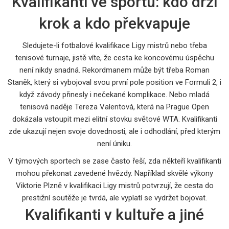
Kvalifikanti ve sportu: kdo drží
krok a kdo překvapuje
Sledujete-li fotbalové kvalifikace Ligy mistrů nebo třeba
tenisové turnaje, jistě víte, že cesta ke koncovému úspěchu
není nikdy snadná. Rekordmanem může být třeba Roman
Staněk, který si vybojoval svou první pole position ve Formuli 2, i
když závody přinesly i nečekané komplikace. Nebo mladá
tenisová naděje Tereza Valentová, která na Prague Open
dokázala vstoupit mezi elitní stovku světové WTA. Kvalifikanti
zde ukazují nejen svoje dovednosti, ale i odhodlání, před kterým
není úniku.
V týmových sportech se zase často řeší, zda někteří kvalifikanti
mohou překonat zavedené hvězdy. Například skvělé výkony
Viktorie Plzně v kvalifikaci Ligy mistrů potvrzují, že cesta do
prestižní soutěže je tvrdá, ale vyplatí se vydržet bojovat.
Kvalifikanti v kultuře a jiné