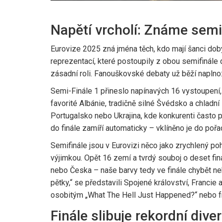
Napětí vrcholí: Známe semif
Eurovize 2025 zná jména těch, kdo mají šanci dobý
reprezentací, které postoupily z obou semifinále d
zásadní roli. Fanouškovské debaty už běží naplno:
Semi-Finále 1 přineslo napínavých 16 vystoupení, 
favorité Albánie, tradičně silné Švédsko a chlad
Portugalsko nebo Ukrajina, kde konkurenti často p
do finále zamíří automaticky – vklíněno je do pořad
Semifinále jsou v Eurovizi něco jako zrychlený po
výjimkou. Opět 16 zemí a tvrdý souboj o deset fin
nebo Česka – naše barvy tedy ve finále chybět neb
pětky,“ se představili Spojené království, Franci
osobitým „What The Hell Just Happened?“ nebo f
Finále slibuje rekordní div