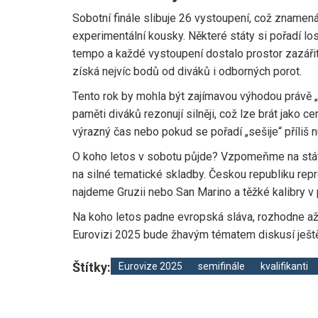
Sobotní finále slibuje 26 vystoupení, což znamená
experimentální kousky. Některé státy si pořadí los
tempo a každé vystoupení dostalo prostor zazářit
získá nejvíc bodů od diváků i odborných porot.
Tento rok by mohla být zajímavou výhodou právě „d
paměti diváků rezonují silněji, což lze brát jako
výrazný čas nebo pokud se pořadí „sešije“ příliš n
O koho letos v sobotu půjde? Vzpomeňme na státy, k
na silné tematické skladby. Českou republiku repr
najdeme Gruzii nebo San Marino a těžké kalibry v
Na koho letos padne evropská sláva, rozhodne až h
Eurovizi 2025 bude žhavým tématem diskusí ješt
Štítky:
Eurovize 2025
semifinále
kvalifikanti