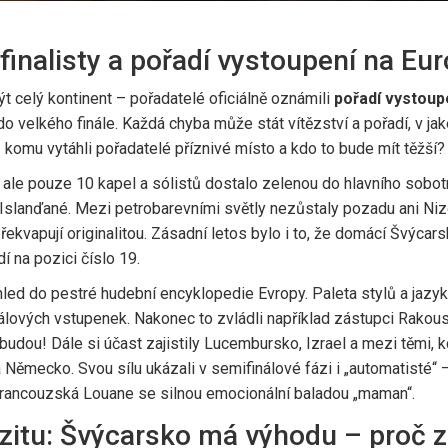
inalisty a pořadí vystoupení na Eur
t celý kontinent – pořadatelé oficiálně oznámili
pořadí vystoup
o velkého finále. Každá chyba může stát vítězství a pořadí, v jak
 komu vytáhli pořadatelé příznivé místo a kdo to bude mít těžší?
ale pouze 10 kapel a sólistů dostalo zelenou do hlavního sobotn
ní Islanďané. Mezi petrobarevními světly nezůstaly pozadu ani N
řekvapují originalitou. Zásadní letos bylo i to, že domácí Švýca
í na pozici číslo 19.
hled do pestré hudební encyklopedie Evropy. Paleta stylů a jazyků
álových vstupenek. Nakonec to zvládli například zástupci Rakousk
udou! Dále si účast zajistily Lucembursko, Izrael a mezi těmi, kd
e a Německo. Svou sílu ukázali v semifinálové fázi i „automatisté
rancouzská Louane se silnou emocionální baladou „maman“.
erzitu: Švýcarsko má výhodu – proč 