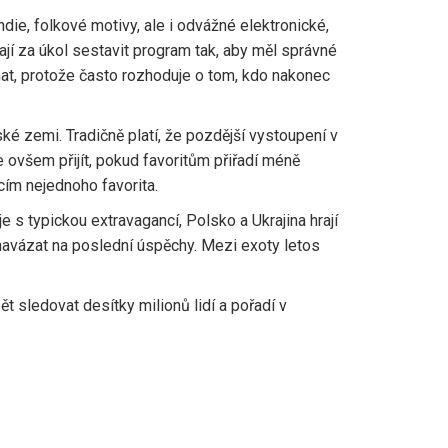
die, folkové motivy, ale i odvážné elektronické,
ají za úkol sestavit program tak, aby měl správné
mat, protože často rozhoduje o tom, kdo nakonec
ké zemi. Tradičně platí, že pozdější vystoupení v
e ovšem přijít, pokud favoritům přiřadí méně
cím nejednoho favorita.
e s typickou extravagancí, Polsko a Ukrajina hrají
 navázat na poslední úspěchy. Mezi exoty letos
 sledovat desítky milionů lidí a pořadí v