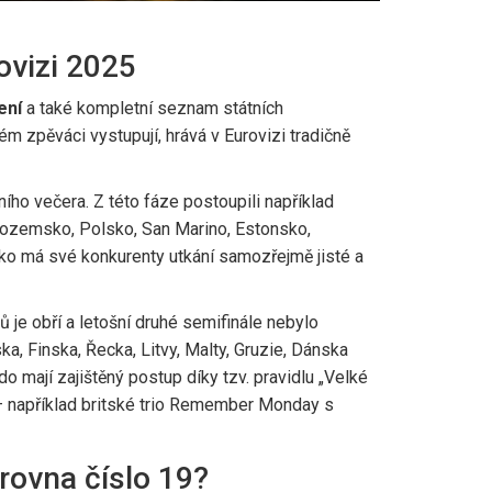
ovizi 2025
ení
a také kompletní seznam státních
ém zpěváci vystupují, hrává v Eurovizi tradičně
ího večera. Z této fáze postoupili například
izozemsko, Polsko, San Marino, Estonsko,
rsko má své konkurenty utkání samozřejmě jisté a
 je obří a letošní druhé semifinále nebylo
a, Finska, Řecka, Litvy, Malty, Gruzie, Dánska
o mají zajištěný postup díky tzv. pravidlu „Velké
“ – například britské trio Remember Monday s
zrovna číslo 19?