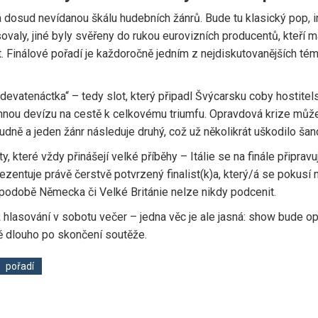
 dosud nevídanou škálu hudebních žánrů. Bude tu klasický pop, in
ovaly, jiné byly svěřeny do rukou eurovizních producentů, kteří m
. Finálové pořadí je každoročně jedním z nejdiskutovanějších té
evatenáctka“ – tedy slot, který připadl Švýcarsku coby hostitels
 cennou devízu na cestě k celkovému triumfu. Opravdová krize můž
udně a jeden žánr následuje druhý, což už několikrát uškodilo šan
teré vždy přinášejí velké příběhy – Itálie se na finále připravuj
ezentuje právě čerstvě potvrzený finalist(k)a, který/á se pokusí
 podobě Německa či Velké Británie nelze nikdy podcenit.
lasování v sobotu večer – jedna věc je ale jasná: show bude opět
ě dlouho po skončení soutěže.
pořadí