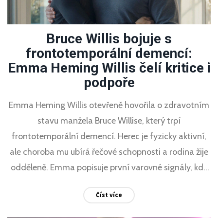
Bruce Willis bojuje s
frontotemporální demencí:
Emma Heming Willis čelí kritice i
podpoře
Emma Heming Willis otevřeně hovořila o zdravotním
stavu manžela Bruce Willise, který trpí
frontotemporální demencí. Herec je fyzicky aktivní,
ale choroba mu ubírá řečové schopnosti a rodina žije
odděleně. Emma popisuje první varovné signály, kdy
se Willis z neobvyklého ticha stal. Po rozhovoru se na
Číst více
sociálních sítích rozhořel rozpor – někteří kritizovali,
jiní bránili a upozorňovali na obtíže péče o