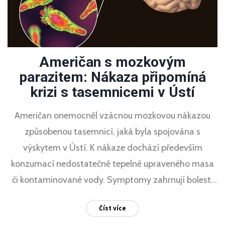
Američan s mozkovým
parazitem: Nákaza připomíná
krizi s tasemnicemi v Ústí
Američan onemocněl vzácnou mozkovou nákazou
způsobenou tasemnicí, jaká byla spojována s
výskytem v Ústí. K nákaze dochází především
konzumací nedostatečně tepelně upraveného masa
či kontaminované vody. Symptomy zahrnují bolesti
hlavy, záchvaty i poškození zraku.
Číst více