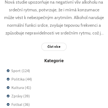
Nová studie upozorňuje na negativní vliv alkoholu na
srdeční rytmus, potvrzuje, že i mírná konzumace
může vést k nebezpečným arytmiím. Alkohol narušuje
normální funkci srdce, zvyšuje tepovou frekvenci a
způsobuje nepravidelnosti ve srdečním rytmu, což je
rizikové i pro mladé a zdravé jedince.
Číst více
Kategorie
Sport
(124)
Politika
(44)
Kultura
(41)
Zprávy
(39)
Fotbal
(36)