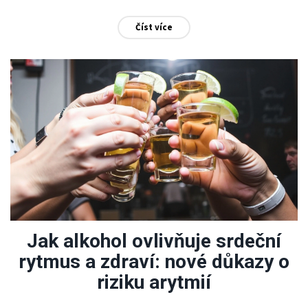
o své zdraví, zatímco univerzita zdůrazňuje své úsilí o
Číst více
bezpečí a blaho zdejší komunity.
Jak alkohol ovlivňuje srdeční
rytmus a zdraví: nové důkazy o
riziku arytmií