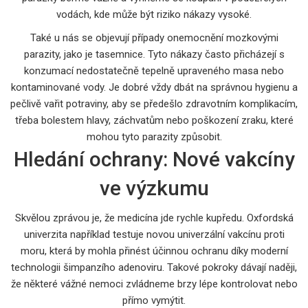
vodách, kde může být riziko nákazy vysoké.
Také u nás se objevují případy onemocnění mozkovými
parazity, jako je tasemnice. Tyto nákazy často přicházejí s
konzumací nedostatečně tepelně upraveného masa nebo
kontaminované vody. Je dobré vždy dbát na správnou hygienu a
pečlivě vařit potraviny, aby se předešlo zdravotním komplikacím,
třeba bolestem hlavy, záchvatům nebo poškození zraku, které
mohou tyto parazity způsobit.
Hledání ochrany: Nové vakcíny
ve výzkumu
Skvělou zprávou je, že medicína jde rychle kupředu. Oxfordská
univerzita například testuje novou univerzální vakcínu proti
moru, která by mohla přinést účinnou ochranu díky moderní
technologii šimpanzího adenoviru. Takové pokroky dávají naději,
že některé vážné nemoci zvládneme brzy lépe kontrolovat nebo
přímo vymýtit.