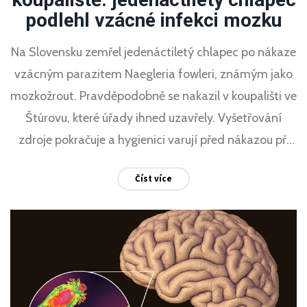
podlehl vzácné infekci mozku
Na Slovensku zemřel jedenáctiletý chlapec po nákaze
vzácným parazitem Naegleria fowleri, známým jako
mozkožrout. Pravděpodobně se nakazil v koupališti ve
Štúrovu, které úřady ihned uzavřely. Vyšetřování
zdroje pokračuje a hygienici varují před nákazou při
koupání v teplé sladké vodě.
Číst více