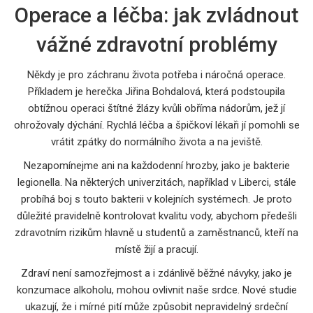
Operace a léčba: jak zvládnout
vážné zdravotní problémy
Někdy je pro záchranu života potřeba i náročná operace.
Příkladem je herečka Jiřina Bohdalová, která podstoupila
obtížnou operaci štítné žlázy kvůli obříma nádorům, jež jí
ohrožovaly dýchání. Rychlá léčba a špičkoví lékaři jí pomohli se
vrátit zpátky do normálního života a na jeviště.
Nezapomínejme ani na každodenní hrozby, jako je bakterie
legionella. Na některých univerzitách, například v Liberci, stále
probíhá boj s touto bakterii v kolejních systémech. Je proto
důležité pravidelně kontrolovat kvalitu vody, abychom předešli
zdravotním rizikům hlavně u studentů a zaměstnanců, kteří na
místě žijí a pracují.
Zdraví není samozřejmost a i zdánlivě běžné návyky, jako je
konzumace alkoholu, mohou ovlivnit naše srdce. Nové studie
ukazují, že i mírné pití může způsobit nepravidelný srdeční