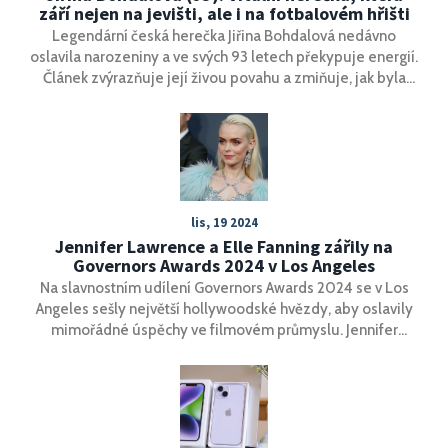
září nejen na jevišti, ale i na fotbalovém hřišti
Legendární česká herečka Jiřina Bohdalová nedávno
oslavila narozeniny a ve svých 93 letech překypuje energií.
Článek zvýrazňuje její živou povahu a zmiňuje, jak byla
viděna při hraní s fotbalovým míčem, což dokazuje její
nezničitelný duch. V článku se také krátce poukazuje na
její interakci s Karlem Gottem.
lis, 19 2024
Jennifer Lawrence a Elle Fanning zářily na
Governors Awards 2024 v Los Angeles
Na slavnostním udílení Governors Awards 2024 se v Los
Angeles sešly největší hollywoodské hvězdy, aby oslavily
mimořádné úspěchy ve filmovém průmyslu. Jennifer
Lawrence, očekávající své druhé dítě, zazářila v šatech od
Bottega Veneta a ohromila publikum. Elle Fanning se ve
svém ledovém outfitu od Valentino proměnila v zimní
královnu. Nechyběla ani další jména jako Angelina Jolie a
Lupita Nyong'o.