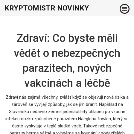
KRYPTOMISTR NOVINKY
Zdraví: Co byste měli
vědět o nebezpečných
parazitech, nových
vakcínách a léčbě
Zdraví nás zajímá všechny, zvlášť když se objevují nová rizika a
zároveň se vyvíjejí způsoby, jak se jim bránit. Například na
Slovensku nedávno zemřel jedenáctiletý chlapec po vzácné
infekci mozku způsobené parazitem Naegleria fowleri, který se
často vyskytuje v teplé sladké vodě. Takové nebezpečné
parazity berme vážně a vyhněme se koupání v podezřelých