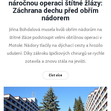
náročnou operaci štítné žlázy:
Záchrana dechu před obřím
nádorem
Jiřina Bohdalová musela kvůli obřím nádorům na
štítné žláze podstoupit velmi obtížnou operaci v
Motole. Nádory tlačily na dýchací cesty a hrozilo
udušení. Díky zákroku špičkových chirurgů se rychle
zotavila a znovu stála na jevišti.
Číst více