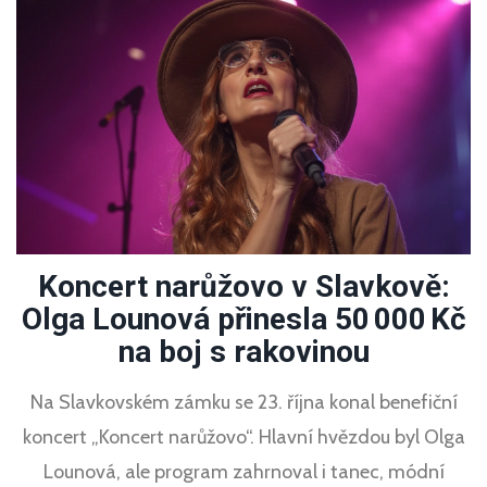
dementního. Příběh ukazuje, jak veřejná pozornost
může zatížit rodiny čelící takovým výzvám.
Koncert narůžovo v Slavkově:
Olga Lounová přinesla 50 000 Kč
na boj s rakovinou
Na Slavkovském zámku se 23. října konal benefiční
koncert „Koncert narůžovo“. Hlavní hvězdou byl Olga
Lounová, ale program zahrnoval i tanec, módní