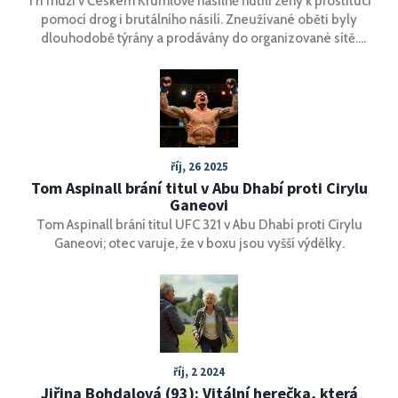
Tři muži v Českém Krumlově násilně nutili ženy k prostituci
pomocí drog i brutálního násilí. Zneužívané oběti byly
dlouhodobě týrány a prodávány do organizované sítě.
Pasáci skončili ve vězení, případ ukázal hrozivé praktiky v
zákulisí sexuálního byznysu.
říj, 26 2025
Tom Aspinall brání titul v Abu Dhabí proti Cirylu
Ganeovi
Tom Aspinall brání titul UFC 321 v Abu Dhabí proti Cirylu
Ganeovi; otec varuje, že v boxu jsou vyšší výdělky.
říj, 2 2024
Jiřina Bohdalová (93): Vitální herečka, která