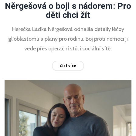
Něrgešová o boji s nádorem: Pro
děti chci žít
Herečka Laďka Něrgešová odhalila detaily léčby
glioblastomu a plány pro rodinu. Boj proti nemoci ji
vede přes operační stůl i sociální sítě.
Číst více