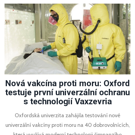
Nová vakcína proti moru: Oxford
testuje první univerzální ochranu
s technologií Vaxzevria
Oxfordská univerzita zahájila testování nové
univerzální vakcíny proti moru na 40 dobrovolnících,
která využívá moderní technologii šimpanzího