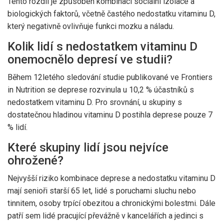
Tento rozdíl je způsoben kombinací sociální izolace a
biologických faktorů, včetně častého nedostatku vitaminu D,
který negativně ovlivňuje funkci mozku a náladu.
Kolik lidí s nedostatkem vitaminu D
onemocnělo depresí ve studii?
Během 12letého sledování studie publikované ve Frontiers
in Nutrition se deprese rozvinula u 10,2 % účastníků s
nedostatkem vitaminu D. Pro srovnání, u skupiny s
dostatečnou hladinou vitaminu D postihla deprese pouze 7
% lidí.
Které skupiny lidí jsou nejvíce
ohrožené?
Nejvyšší riziko kombinace deprese a nedostatku vitaminu D
mají senioři starší 65 let, lidé s poruchami sluchu nebo
tinnitem, osoby trpící obezitou a chronickými bolestmi. Dále
patří sem lidé pracující převážně v kancelářích a jedinci s