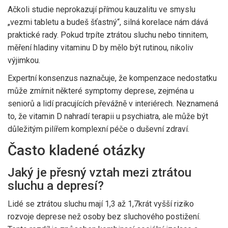
Ačkoli studie neprokazují přímou kauzalitu ve smyslu
„vezmi tabletu a budeš šťastný“, silná korelace nám dává
praktické rady. Pokud trpíte ztrátou sluchu nebo tinnitem,
měření hladiny vitaminu D by mělo být rutinou, nikoliv
výjimkou.
Expertní konsenzus naznačuje, že kompenzace nedostatku
může zmírnit některé symptomy deprese, zejména u
seniorů a lidí pracujících převážně v interiérech. Neznamená
to, že vitamin D nahradí terapii u psychiatra, ale může být
důležitým pilířem komplexní péče o duševní zdraví.
Často kladené otázky
Jaký je přesný vztah mezi ztrátou
sluchu a depresí?
Lidé se ztrátou sluchu mají 1,3 až 1,7krát vyšší riziko
rozvoje deprese než osoby bez sluchového postižení.