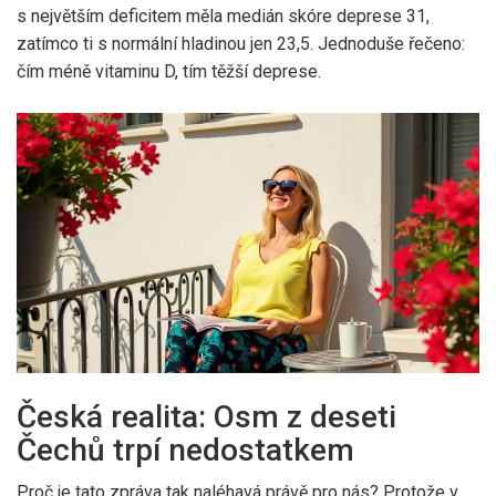
s největším deficitem měla medián skóre deprese 31,
zatímco ti s normální hladinou jen 23,5. Jednoduše řečeno:
čím méně vitaminu D, tím těžší deprese.
Česká realita: Osm z deseti
Čechů trpí nedostatkem
Proč je tato zpráva tak naléhavá právě pro nás? Protože v