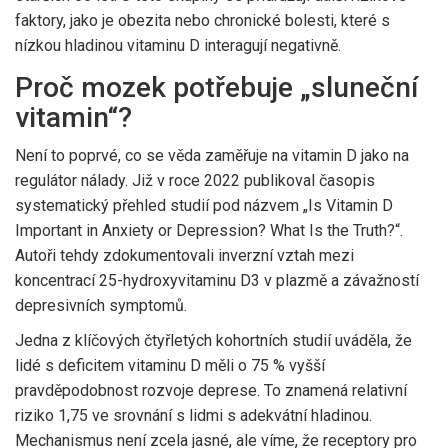
faktory, jako je obezita nebo chronické bolesti, které s
nízkou hladinou vitaminu D interagují negativně.
Proč mozek potřebuje „sluneční
vitamin“?
Není to poprvé, co se věda zaměřuje na vitamin D jako na
regulátor nálady. Již v roce 2022 publikoval časopis
systematický přehled studií pod názvem „Is Vitamin D
Important in Anxiety or Depression? What Is the Truth?“.
Autoři tehdy zdokumentovali inverzní vztah mezi
koncentrací 25-hydroxyvitaminu D3 v plazmě a závažností
depresivních symptomů.
Jedna z klíčových čtyřletých kohortních studií uváděla, že
lidé s deficitem vitaminu D měli o 75 % vyšší
pravděpodobnost rozvoje deprese. To znamená relativní
riziko 1,75 ve srovnání s lidmi s adekvátní hladinou.
Mechanismus není zcela jasné, ale víme, že receptory pro