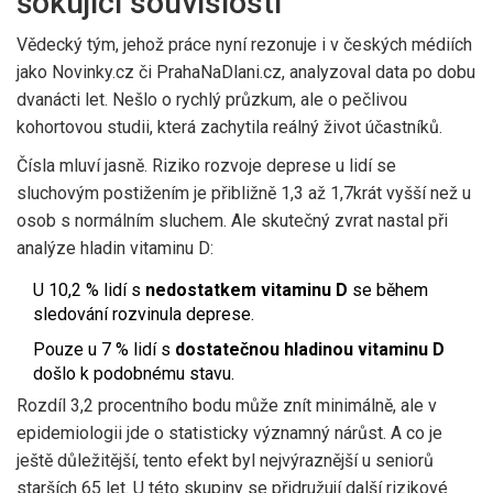
šokující souvislosti
Vědecký tým, jehož práce nyní rezonuje i v českých médiích
jako
Novinky.cz
či
PrahaNaDlani.cz
, analyzoval data po dobu
dvanácti let. Nešlo o rychlý průzkum, ale o pečlivou
kohortovou studii, která zachytila reálný život účastníků.
Čísla mluví jasně. Riziko rozvoje deprese u lidí se
sluchovým postižením je přibližně 1,3 až 1,7krát vyšší než u
osob s normálním sluchem. Ale skutečný zvrat nastal při
analýze hladin vitaminu D:
U 10,2 % lidí s
nedostatkem vitaminu D
se během
sledování rozvinula deprese.
Pouze u 7 % lidí s
dostatečnou hladinou vitaminu D
došlo k podobnému stavu.
Rozdíl 3,2 procentního bodu může znít minimálně, ale v
epidemiologii jde o statisticky významný nárůst. A co je
ještě důležitější, tento efekt byl nejvýraznější u seniorů
starších 65 let. U této skupiny se přidružují další rizikové