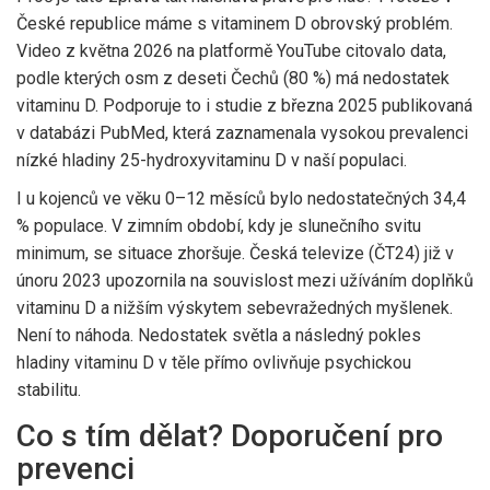
České republice máme s vitaminem D obrovský problém.
Video z května 2026 na platformě YouTube citovalo data,
podle kterých osm z deseti Čechů (80 %) má nedostatek
vitaminu D. Podporuje to i studie z března 2025 publikovaná
v databázi PubMed, která zaznamenala vysokou prevalenci
nízké hladiny 25-hydroxyvitaminu D v naší populaci.
I u kojenců ve věku 0–12 měsíců bylo nedostatečných 34,4
% populace. V zimním období, kdy je slunečního svitu
minimum, se situace zhoršuje. Česká televize (ČT24) již v
únoru 2023 upozornila na souvislost mezi užíváním doplňků
vitaminu D a nižším výskytem sebevražedných myšlenek.
Není to náhoda. Nedostatek světla a následný pokles
hladiny vitaminu D v těle přímo ovlivňuje psychickou
stabilitu.
Co s tím dělat? Doporučení pro
prevenci