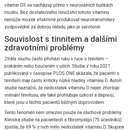
vitamin D3 se nacházejí přímo v neuronálních buňkách
mozku. Bez dostatečného množství tohoto vitaminu
nemůže mozek efektivně produkovat neurotransmitery
zodpovědné za dobrou náladu, jako je serotonin.
Souvislost s tinnitem a dalšími
zdravotními problémy
Ztráta sluchu často přichází ruku v ruce s tinnitem –
pískáním nebo bzučením v uších. Studie z roku 2021
publikovaná v časopise
PLOS ONE
ukázala, že pacienti s
tinnitem mají často kriticky nízké hladiny vitaminu D. Autoři
studie naznačili, že nedostatek vitaminu D nejen zhoršuje
vnímání tinnitusu, ale také prohlubuje úzkost a depresi,
které jsou u těchto pacientů běžným doprovodem.
Tento fenomén není omezen pouze na sluchové problémy.
Klinická studie na pacientech s fibromyalgií (75 účastníků)
zjistila, že 69 % z nich mělo nedostatek vitaminu D. Skupina