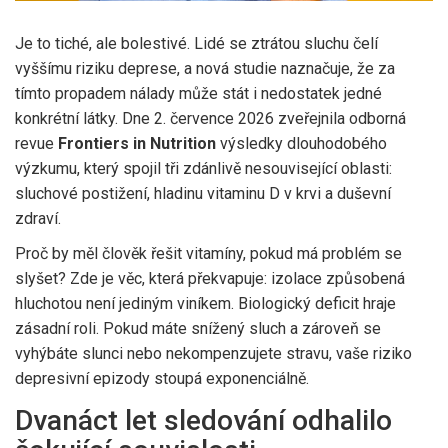
Je to tiché, ale bolestivé. Lidé se ztrátou sluchu čelí
vyššímu riziku deprese, a nová studie naznačuje, že za
tímto propadem nálady může stát i nedostatek jedné
konkrétní látky.
Dne 2. července 2026
zveřejnila odborná
revue
Frontiers in Nutrition
výsledky dlouhodobého
výzkumu, který spojil tři zdánlivě nesouvisející oblasti:
sluchové postižení, hladinu vitaminu D v krvi a duševní
zdraví.
Proč by měl člověk řešit vitamíny, pokud má problém se
slyšet? Zde je věc, která překvapuje: izolace způsobená
hluchotou není jediným viníkem. Biologický deficit hraje
zásadní roli. Pokud máte snížený sluch a zároveň se
vyhýbáte slunci nebo nekompenzujete stravu, vaše riziko
depresivní epizody stoupá exponenciálně.
Dvanáct let sledování odhalilo