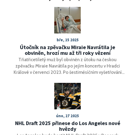
bře, 15 2025
Útočník na zpěvačku Miraie Navrátila je
obviněn, hrozí mu až tři roky vězení
Třiatřicetiletý muž byl obviněn z útoku na českou
zpěvačku Miraie Navrátila po jejím koncertu v Hradci
Králové v červenci 2023. Po šestiměsíčním vyšetřování
policie podala formální obvinění. Útočníkovi hrozí až tři
roky vězení, pokud bude uznán vinným.
úno, 27 2025
NHL Draft 2025 přinese do Los Angeles nové
hvězdy