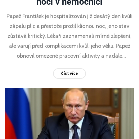
noci v nemocnici
Papež František je hospitalizován již desátý den kvůli
zápalu plic a přestože prožil klidnou noc, jeho stav
zůstává kritický. Lékaři zaznamenali mírné zlepšení,
ale varují před komplikacemi kvůli jeho věku. Papež
obnovil omezené pracovní aktivity a nadále
komunikuje s náboženskými vůdci po celém světě.
Číst více