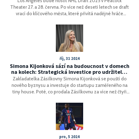
Los Angeles bude hostit NHL Draft 2025 v Peacock
Theater 27. a 28. června. Po více než deseti letech se draft
vrací do klíčového města, které přivítá nadějné hráče
osobně, zatímco týmy se zúčastní virtuálně. Výběr
zahrnuje talentované hráče jako Matthew Schaefer a
Michael Misa. Akce zdůrazňuje spolupráci s lokálními
partnery.
říj, 31 2024
Simona Kijonková sází na budoucnost v domech
na kolech: Strategická investice pro udržitelné
bydlení
Zakladatelka Zásilkovny Simona Kijonková se pouští do
nového byznysu a investuje do startupu zaměřeného na
tiny house. Poté, co prodala Zásilkovnu za více než čtyři
miliardy korun, má nyní s manželem volné finance pro jiné
podnikatelské příležitosti. Kijonková sází na sektory jako
technologie a zdravotnictví a hodlá také založit nadaci na
zlepšení života pro jednotliví hmotně znevýhodněné
skupiny obyvatelstva.
pro, 5 2024