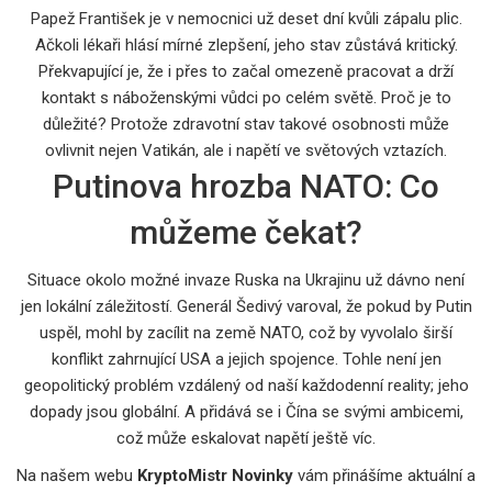
Papež František je v nemocnici už deset dní kvůli zápalu plic.
Ačkoli lékaři hlásí mírné zlepšení, jeho stav zůstává kritický.
Překvapující je, že i přes to začal omezeně pracovat a drží
kontakt s náboženskými vůdci po celém světě. Proč je to
důležité? Protože zdravotní stav takové osobnosti může
ovlivnit nejen Vatikán, ale i napětí ve světových vztazích.
Putinova hrozba NATO: Co
můžeme čekat?
Situace okolo možné invaze Ruska na Ukrajinu už dávno není
jen lokální záležitostí. Generál Šedivý varoval, že pokud by Putin
uspěl, mohl by zacílit na země NATO, což by vyvolalo širší
konflikt zahrnující USA a jejich spojence. Tohle není jen
geopolitický problém vzdálený od naší každodenní reality; jeho
dopady jsou globální. A přidává se i Čína se svými ambicemi,
což může eskalovat napětí ještě víc.
Na našem webu
KryptoMistr Novinky
vám přinášíme aktuální a