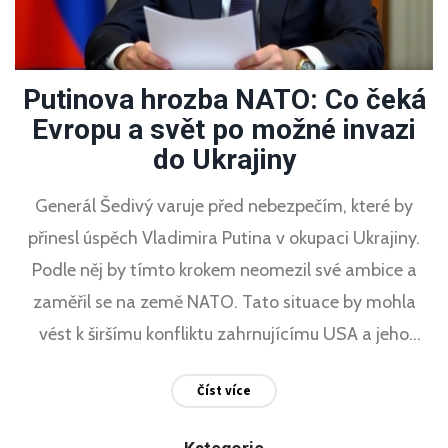
Putinova hrozba NATO: Co čeká
Evropu a svět po možné invazi
do Ukrajiny
Generál Šedivý varuje před nebezpečím, které by
přinesl úspěch Vladimira Putina v okupaci Ukrajiny.
Podle něj by tímto krokem neomezil své ambice a
zaměřil se na země NATO. Tato situace by mohla
vést k širšímu konfliktu zahrnujícímu USA a jeho
spojence. Zvýšené napětí by mohlo povzbudit i čínské
Číst více
geopolitické aspirace a eskalovat globální konflikt.