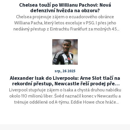
Chelsea touží po Willianu Pachovi: Nová
defenzivní hvězda na obzoru?
Chelsea projevuje zájem o ecuadorového obránce
Williana Pacha, který letos exceluje v PSG. I přes jeho
nedávný přestup z Eintrachtu Frankfurt za možných 45
milionů eur, Chelsea zvažuje nabídku 60 milionů eur.
Pachu, pevně zapadlého do týmu trenéra Luise Enriqueho,
si však PSG přeje udržet jako součást své mladé sestavy.
Trenér Enzo Maresca vidí Pacha jako klíčový prvek Chelsea
pro budoucí úspěchy.
srp, 26 2025
Alexander Isak do Liverpoolu: Arne Slot tlačí na
rekordní přestup, Newcastle řeší prodej před
deadlinem
Liverpool stupňuje zájem o Isaka a chystá druhou nabídku
okolo 110 milionů liber. Švéd naznačil konec v Newcastlu a
trénuje odděleně od A-týmu. Eddie Howe chce hráče
udržet, ale klub zvažuje prodej a má v záloze Huga
Ekitikeho. Arne Slot vidí v Isakovi klíčovou posilu do útoku.
Rozuzlení se čeká před uzávěrkou 1. září.