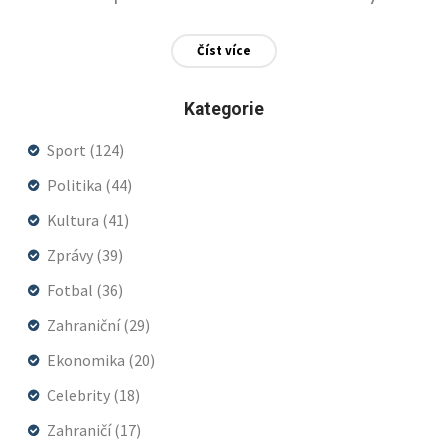
Martin letos na bílém koni nedorazil, ceremonie
Číst více
odhalení vína na náměstí Svornosti nabídla
návštěvníkům přehled kvality a rozmanitosti
Kategorie
místních vinařů.
Sport
(124)
Politika
(44)
Kultura
(41)
Zprávy
(39)
Fotbal
(36)
Zahraniční
(29)
Ekonomika
(20)
Celebrity
(18)
Zahraničí
(17)