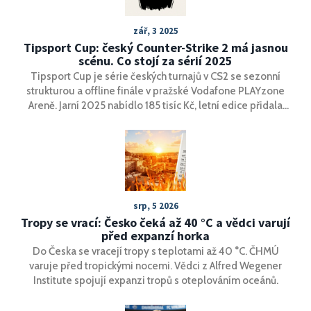
zář, 3 2025
Tipsport Cup: český Counter-Strike 2 má jasnou
scénu. Co stojí za sérií 2025
Tipsport Cup je série českých turnajů v CS2 se sezonní
strukturou a offline finále v pražské Vodafone PLAYzone
Areně. Jarní 2025 nabídlo 185 tisíc Kč, letní edice přidala
online kvalifikace 24.–27. srpna. Formát kombinuje
otevřené online fáze a arénové zápasy a dává šanci
amatérům i profíkům. Organizátorem je PLAYzone.
srp, 5 2026
Tropy se vrací: Česko čeká až 40 °C a vědci varují
před expanzí horka
Do Česka se vracejí tropy s teplotami až 40 °C. ČHMÚ
varuje před tropickými nocemi. Vědci z Alfred Wegener
Institute spojují expanzi tropů s oteplováním oceánů.