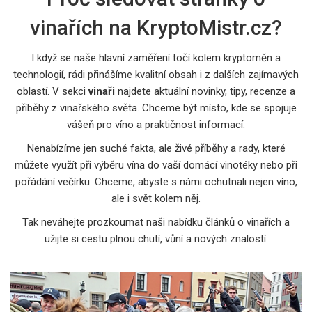
vinařích na KryptoMistr.cz?
I když se naše hlavní zaměření točí kolem kryptoměn a
technologií, rádi přinášíme kvalitní obsah i z dalších zajímavých
oblastí. V sekci
vinaři
najdete aktuální novinky, tipy, recenze a
příběhy z vinařského světa. Chceme být místo, kde se spojuje
vášeň pro víno a praktičnost informací.
Nenabízíme jen suché fakta, ale živé příběhy a rady, které
můžete využít při výběru vína do vaší domácí vinotéky nebo při
pořádání večírku. Chceme, abyste s námi ochutnali nejen víno,
ale i svět kolem něj.
Tak neváhejte prozkoumat naši nabídku článků o vinařích a
užijte si cestu plnou chutí, vůní a nových znalostí.