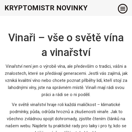
KRYPTOMISTR NOVINKY
Vinaři – vše o světě vína
a vinařství
Vinařství není jen o výrobě vína, ale především o tradici, vášni a
znalostech, které se předávají generacemi. Jestli vás zajímá, jak
vzniká kvalitní víno nebo chcete poznat příběhy lidí, kteří stojí za
lahodnými víny, jste na správném místě. Vinaři mají rádi svou
práci a rádi se o ni podělí.
Ve světě vinařství hraje roli každá maličkost – klimatické
podmínky, půda, odrůda hroznů a zkušenosti vinaře. Jak to
všechno zvládnou spojit dohromady, zjistíte čtením článků na
našem webu. Najdete tu praktické rady pro laiky i pro ty, kdo se