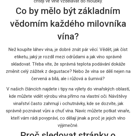
chtějí ve víně vzdělávat do hloubky.
Co by mělo být základním
vědomím každého milovníka
vína?
Než koupíte láhev vína, je dobré znát pár věcí. Vědět, jak číst
etiketu, jaký je rozdíl mezi odrůdami a jak víno správně
skladovat. Třeba víte, že správná teplota podávání dokáže
změnit celý zážitek z degustace? Nebo že vína se dělí nejen na
červená a bílá, ale i růžová a šumivá?
V našich článcích najdete i tipy na výlety do vinařských oblastí,
kde můžete vidět výrobu vína přímo na vlastní oči. Návštěvy
vinařství často zahrnují i ochutnávky, kde se dozvíte, jak
správně poznávat vůni a chuť vína. Navíc můžete potkat vinaře,
kteří vám rádi povypráví, co dělají jinak a proč je jejich víno
výjimečné.
Proč sledovat stránky o