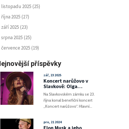
listopadu 2025
(25)
října 2025
(27)
září 2025
(23)
srpna 2025
(25)
července 2025
(19)
ejnovější příspěvky
zář, 23 2025
Koncert narůžovo v
Slavkově: Olga
Lounová přinesla
Na Slavkovském zámku se 23.
50 000 Kč na boj s
října konal benefiční koncert
rakovinou
„Koncert narůžovo“. Hlavní
hvězdou byl Olga Lounová,
ale program zahrnoval i
pro, 21 2024
tanec, módní přehlídku s
Elon Musk a jeho