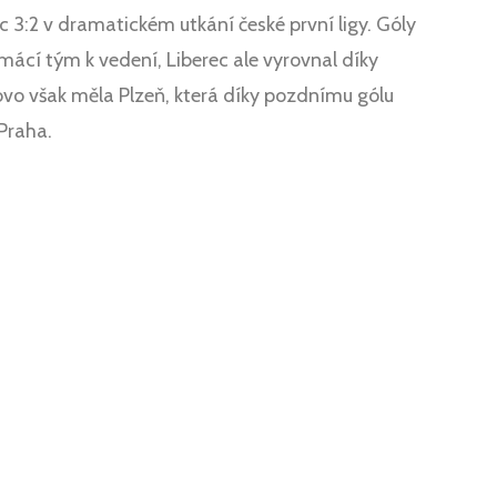
c 3:2 v dramatickém utkání české první ligy. Góly
ácí tým k vedení, Liberec ale vyrovnal díky
ovo však měla Plzeň, která díky pozdnímu gólu
 Praha.