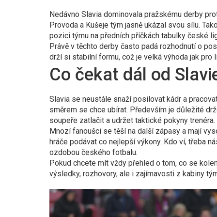
Nedávno Slavia dominovala pražskému derby pro
Provoda a Kušeje tým jasně ukázal svou sílu. Tak
pozici týmu na předních příčkách tabulky české lig
Právě v těchto derby často padá rozhodnutí o pos
drží si stabilní formu, což je velká výhoda jak pro
Co čekat dál od Slavi
Slavia se neustále snaží posilovat kádr a pracovat 
směrem se chce ubírat. Především je důležité drž
soupeře zatlačit a udržet taktické pokyny trenéra.
Mnozí fanoušci se těší na další zápasy a mají vys
hráče podávat co nejlepší výkony. Kdo ví, třeba ná
ozdobou českého fotbalu.
Pokud chcete mít vždy přehled o tom, co se kolem 
výsledky, rozhovory, ale i zajímavosti z kabiny tý