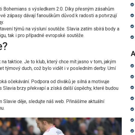
ti Bohemians s výsledkem 2:0. Díky přesným zásahům
ové zápasy dávají fanouškům důvod k radosti a potvrzují
y.
tavení týmů na výsluní soutěže. Slavia zatím sbírá body a
 ligu, tak i pro případné evropské soutěže.
e?
A
na taktice. Je to klub, který chce mít jasno v tom, jakým
et týmový duch, což bylo vidět i v posledním derby. Umí
oká očekávání. Podpora od diváků je silná a motivuje
s Slavia brzy překvapí a získá další úspěchy, které budou
Slavie děje, sledujte náš web. Přinášíme aktuální
mu.