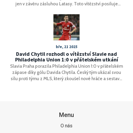
jen v závěru zásluhou Latasy. Toto vítězství posiluje
Sociedad v boji o Evropskou ligu, zatímco Valladolid
zůstává na dně tabulky..
bře, 21 2025
David Chytil rozhodl o vítězství Slavie nad
Philadelphia Union 1:0 v přátelském utkání
Slavia Praha porazila Philadelphia Union 1:0 v přátelském
zápase díky gólu Davida Chytila. Český tým ukázal svou
sílu proti týmu z MLS, který zkoušel nové hráče a sestavy.
Philadelphia se snažila útočit, ale Slavia si udržela
kontrolu a neumožnila soupeři vyrovnat.
Menu
O nás