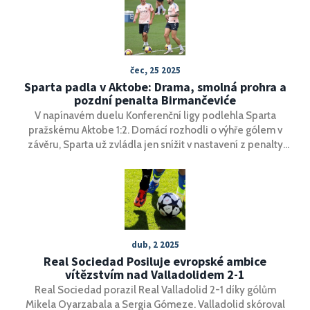
tradiční pochoutky a 17. března se koná speciální den pro
děti z dětských domovů.
čec, 25 2025
Sparta padla v Aktobe: Drama, smolná prohra a
pozdní penalta Birmančeviće
V napínavém duelu Konferenční ligy podlehla Sparta
pražskému Aktobe 1:2. Domácí rozhodli o výhře gólem v
závěru, Sparta už zvládla jen snížit v nastavení z penalty
Birmančeviće. Na stadionu fandilo přes 12 tisíc diváků.
dub, 2 2025
Real Sociedad Posiluje evropské ambice
vítězstvím nad Valladolidem 2-1
Real Sociedad porazil Real Valladolid 2-1 díky gólům
Mikela Oyarzabala a Sergia Gómeze. Valladolid skóroval