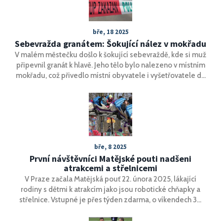
bře, 18 2025
Sebevražda granátem: Šokující nález v mokřadu
V malém městečku došlo k šokující sebevraždě, kde si muž
připevnil granát k hlavě. Jeho tělo bylo nalezeno v místním
mokřadu, což přivedlo místní obyvatele i vyšetřovatele do
stavu šoku a úděsu.
bře, 8 2025
První návštěvníci Matějské pouti nadšeni
atrakcemi a střelnicemi
V Praze začala Matějská pouť 22. února 2025, lákající
rodiny s dětmi k atrakcím jako jsou robotické chňapky a
střelnice. Vstupné je přes týden zdarma, o víkendech 30
Kč; atrakce stojí od 100 do 200 Kč. Obnovená horská
dráha Cyklon slaví návrat po sedmi letech. Stánky nabízejí