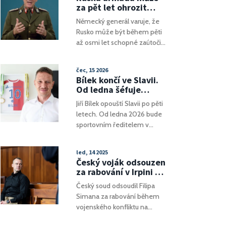
význam pochopení tržních
za pět let ohrozit
trendů a dlouhodobého
NATO, varuje německý
Německý generál varuje, že
držení investic.
generál
Rusko může být během pěti
až osmi let schopné zaútočit
na země NATO. Toto
varování přichází v době, kdy
čec, 15 2026
konflikt na Ukrajině napětí
Bílek končí ve Slavii.
mezi Ruskem a Západem
Od ledna šéfuje
zvyšuje. Ačkoliv prezident
sportu v Pardubicích
Jiří Bílek opouští Slavii po pěti
Putin odmítá možnost útoku
letech. Od ledna 2026 bude
na NATO, obavy z ruských
sportovním ředitelem v
vojenských schopností
Pardubicích. Slavia reaguje
přetrvávají. Rusko produkuje
modelem dvou ředitelů.
velké množství vojenské
led, 14 2025
techniky, které nemusí
Český voják odsouzen
směřovat na ukrajinské fronty.
za rabování v Irpini a
Buči: Případ vojenské
Český soud odsoudil Filipa
krize na Ukrajině
Simana za rabování během
vojenského konfliktu na
Ukrajině. Během činnosti v