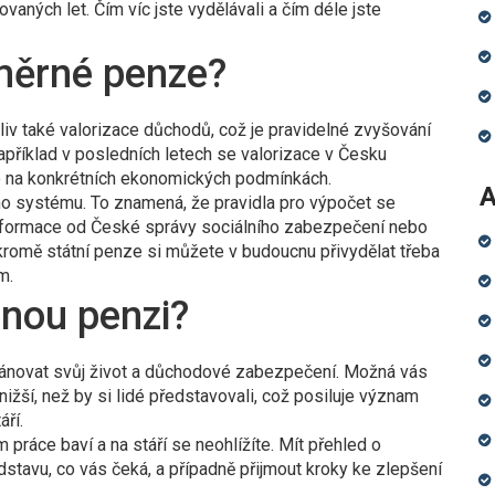
aných let. Čím víc jste vydělávali a čím déle jste
ůměrné penze?
iv také valorizace důchodů, což je pravidelné zvyšování
apříklad v posledních letech se valorizace v Česku
to na konkrétních ekonomických podmínkách.
A
ého systému. To znamená, že pravidla pro výpočet se
 informace od České správy sociálního zabezpečení nebo
romě státní penze si můžete v budoucnu přivydělat třeba
m.
nou penzi?
plánovat svůj život a důchodové zabezpečení. Možná vás
žší, než by si lidé představovali, což posiluje význam
áří.
 práce baví a na stáří se neohlížíte. Mít přehled o
stavu, co vás čeká, a případně přijmout kroky ke zlepšení