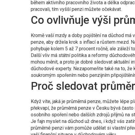
během aktivního pracovního života a délka odpracov
pracovali, tím vyšší penzi můžete očekávat.
Co ovlivňuje výši pr
Kromě vaší mzdy a doby pojištění na důchod má vl
penze, aby držela krok s inflací a růstem mezd. N
pohybuje kolem 5 až 7 procent ročně, ale záleží 
Další vliv má státní politika a reformy důchodov
mohou měnit, a proto je dobré sledovat aktuální
důchodové experty. Nezapomeňte také na to, že k
soukromým spořením nebo penzijním připojištění
Proč sledovat průměr
Když víte, jaká je průměrná penze, můžete lépe 
překvapí, že průměrná penze v Česku bývá často ni
osobního spoření nebo dalších zdrojů příjmů na st
Je fajn myslet na důchod už dnes, i když vás zatím
průměrné penzi vám pomůže udělat si vlastní před
vaší finanční situace v důchodovém věku.