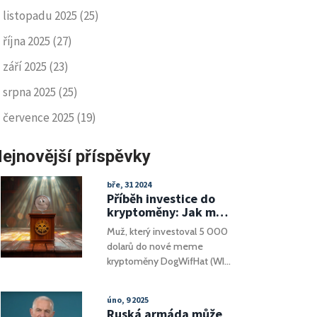
listopadu 2025
(25)
října 2025
(27)
září 2025
(23)
srpna 2025
(25)
července 2025
(19)
ejnovější příspěvky
bře, 31 2024
Příběh investice do
kryptoměny: Jak muž
zmeškal výhru 12
Muž, který investoval 5 000
milionů dolarů na
dolarů do nové meme
meme coinu
kryptoměny DogWifHat (WIF),
přišel o potenciální zisk 12
milionů dolarů prodejem
úno, 9 2025
příliš brzy. Příběh zdůrazňuje
Ruská armáda může