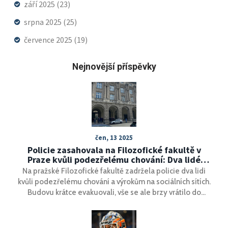
září 2025
(23)
srpna 2025
(25)
července 2025
(19)
Nejnovější příspěvky
čen, 13 2025
Policie zasahovala na Filozofické fakultě v
Praze kvůli podezřelému chování: Dva lidé
zadrženi
Na pražské Filozofické fakultě zadržela policie dva lidi
kvůli podezřelému chování a výrokům na sociálních sítích.
Budovu krátce evakuovali, vše se ale brzy vrátilo do
běžného režimu. Zásah přišel rok a půl po tragické střelbě
v budově.