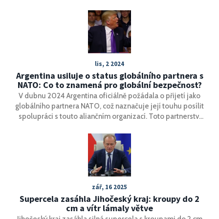
ukončení války na Ukrajině.
lis, 2 2024
Argentina usiluje o status globálního partnera s
NATO: Co to znamená pro globální bezpečnost?
V dubnu 2024 Argentina oficiálně požádala o přijetí jako
globálního partnera NATO, což naznačuje její touhu posílit
spolupráci s touto aliančním organizací. Toto partnerství
by mohlo zvýšit její bezpečnost a obranné schopnosti,
aniž by se stala členem NATO. Tento krok je součástí širší
strategie Argentiny zapojit se více do mezinárodních
bezpečnostních fór a diverzifikovat svoje strategická
partnerství.
zář, 16 2025
Supercela zasáhla Jihočeský kraj: kroupy do 2
cm a vítr lámaly větve
Jihočeský kraj zasáhla silná supercela s kroupami do 2 cm