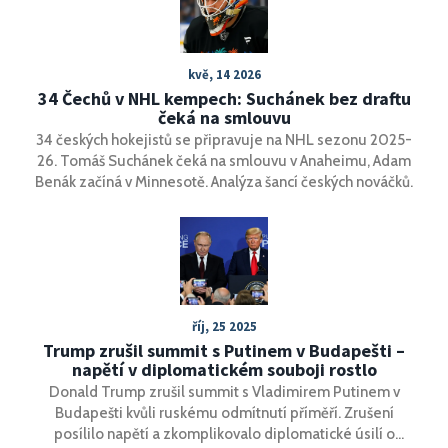
kvě, 14 2026
34 Čechů v NHL kempech: Suchánek bez draftu
čeká na smlouvu
34 českých hokejistů se připravuje na NHL sezonu 2025-
26. Tomáš Suchánek čeká na smlouvu v Anaheimu, Adam
Benák začíná v Minnesotě. Analýza šancí českých nováčků.
říj, 25 2025
Trump zrušil summit s Putinem v Budapešti –
napětí v diplomatickém souboji rostlo
Donald Trump zrušil summit s Vladimirem Putinem v
Budapešti kvůli ruskému odmítnutí příměří. Zrušení
posílilo napětí a zkomplikovalo diplomatické úsilí o