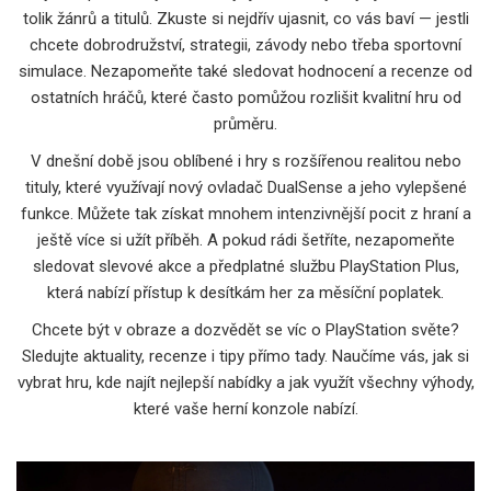
tolik žánrů a titulů. Zkuste si nejdřív ujasnit, co vás baví — jestli
chcete dobrodružství, strategii, závody nebo třeba sportovní
simulace. Nezapomeňte také sledovat hodnocení a recenze od
ostatních hráčů, které často pomůžou rozlišit kvalitní hru od
průměru.
V dnešní době jsou oblíbené i hry s rozšířenou realitou nebo
tituly, které využívají nový ovladač DualSense a jeho vylepšené
funkce. Můžete tak získat mnohem intenzivnější pocit z hraní a
ještě více si užít příběh. A pokud rádi šetříte, nezapomeňte
sledovat slevové akce a předplatné službu PlayStation Plus,
která nabízí přístup k desítkám her za měsíční poplatek.
Chcete být v obraze a dozvědět se víc o PlayStation světe?
Sledujte aktuality, recenze i tipy přímo tady. Naučíme vás, jak si
vybrat hru, kde najít nejlepší nabídky a jak využít všechny výhody,
které vaše herní konzole nabízí.