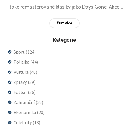
také remasterované klasiky jako Days Gone. Akce
kladla důraz na kooperativní zážitky a
Číst více
vědeckofantastické příběhy.
Kategorie
Sport
(124)
Politika
(44)
Kultura
(40)
Zprávy
(39)
Fotbal
(36)
Zahraniční
(29)
Ekonomika
(20)
Celebrity
(18)