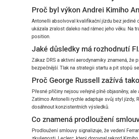
Proč byl výkon Andrei Kimiho Ant
Antonelli absolvoval kvalifikační jízdu bez jedi
ukázala zralost daleko nad rámec jeho věku. Na tr
position.
Jaké důsledky má rozhodnutí F
Zákaz DRS a aktivní aerodynamiky znamená, že pi
bezpečnější. Tlak na strategii startu a pit stopů 
Proč George Russell zažívá tako
Přesné příčiny nejsou veřejně plně objasněny, a
Zatímco Antonelli rychle adaptuje svůj styl jízdy
dosáhnout konzistentních výsledků.
Co znamená prodloužení smlouvy
Prodloužení smlouvy signalizuje, že vedení Ferrar
zkušenosti. Leclerc, který dorovnal rekord Kimiho 