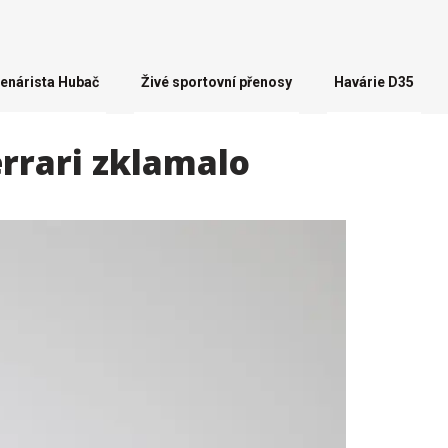
enárista Hubač
Živé sportovní přenosy
Havárie D35
errari zklamalo