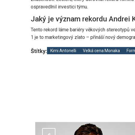
ospravedlnil investici týmu.
Jaký je význam rekordu Andrei K
Tento rekord láme bariéry věkových stereotypů v
1 je to marketingový zlato – přináší nový demogr
Štítky:
Kimi Antonelli
Velká cena Monaka
Form