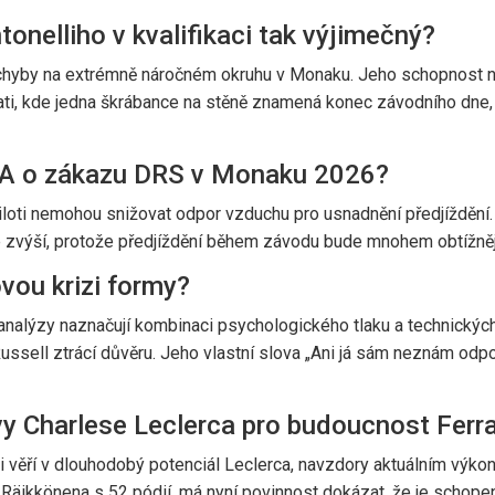
onelliho v kvalifikaci tak výjimečný?
né chyby na extrémně náročném okruhu v Monaku. Jeho schopnost n
ati, kde jedna škrábance na stěně znamená konec závodního dne, 
IA o zákazu DRS v Monaku 2026?
loti nemohou snižovat odpor vzduchu pro usnadnění předjíždění
se zvýší, protože předjíždění během závodu bude mnohem obtížnější 
vou krizi formy?
le analýzy naznačují kombinaci psychologického tlaku a technick
, Russell ztrácí důvěru. Jeho vlastní slova „Ani já sám neznám od
 Charlese Leclerca pro budoucnost Ferra
i věří v dlouhodobý potenciál Leclerca, navzdory aktuálním výko
Räikkönena s 52 pódií, má nyní povinnost dokázat, že je schopen n