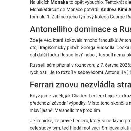
Na ulicích
Monaka
to opět vybuchlo. Tentokrát a
Monaka
Circuit de Monaco
potvrdil
Andrea Kimi A
formule 1. Zatímco jeho týmový kolega
George Ru
Antonelliho dominace a Rus
Zde je věc, která šokovala mnoho fanoušků: Antonel
stojí tragikomický příběh Georga Russella. Česká
dal další facku Russellovi“ nebo „Russell nemá sl
Russell sám přiznal v rozhovoru z 7. června 2026:
rychlosti. Je to rozdíl v sebevědomí. Antonelli v
Ferrari znovu nezvládla stra
Když jsme viděli, jak
Charles Leclerc
bojuje za ka
předchozí závodní výpadky. Místo toho skončila m
mluví jasně: Maranello má problém.
Je ironické, že právě Leclerc, který si nedávno pr
celestiový tým, teď hledá motivaci. Smlouva platí 