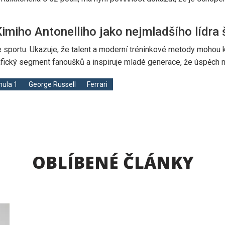
imiho Antonelliho jako nejmladšího lídra
e sportu. Ukazuje, že talent a moderní tréninkové metody mohou
afický segment fanoušků a inspiruje mladé generace, že úspěch 
ula 1
George Russell
Ferrari
OBLÍBENÉ ČLÁNKY