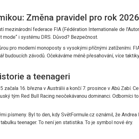
ikou: Změna pravidel pro rok 2026
tí mezinárodní federace
FIA (Fédération Internationale de l'Aut
ight mode“ i systému DRS. Důvod? Bezpečnost.
můrou pro moderní monoposty s vysokými příčnými zatíženími. FI
vář budoucích závodů. Očekáváme méně přesahování, více taktik
istorie a teenageri
ačala 16. března v Austrálii a končí 7. prosince v Abú Zabí. Cel
ouský tým
Red Bull Racing
neočekávanou dominanci. Odborníci to p
mi písmeny. Byl to den, kdy SvětFormule.cz oznámil, že Andrea K
tabulku teenager. To není jen statistika. To je symbol nové éry.