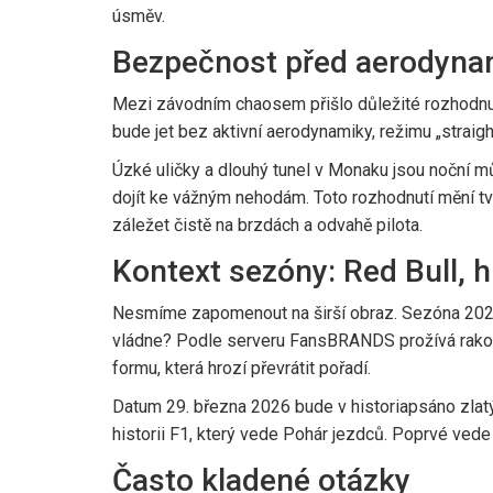
úsměv.
Bezpečnost před aerodynam
Mezi závodním chaosem přišlo důležité rozhodnu
bude jet bez aktivní aerodynamiky, režimu „stra
Úzké uličky a dlouhý tunel v Monaku jsou noční 
dojít ke vážným nehodám. Toto rozhodnutí mění t
záležet čistě na brzdách a odvahě pilota.
Kontext sezóny: Red Bull, h
Nesmíme zapomenout na širší obraz. Sezóna 2025 z
vládne? Podle serveru FansBRANDS prožívá rak
formu, která hrozí převrátit pořadí.
Datum 29. března 2026 bude v historiapsáno zlatý
historii F1, který vede Pohár jezdců. Poprvé vede 
Často kladené otázky