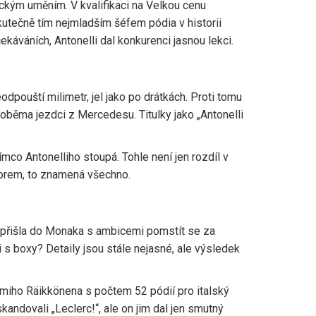
ckým uměním. V kvalifikaci na
Velkou cenu
skutečně tím nejmladším šéfem pódia v historii
ekáváních, Antonelli dal konkurenci jasnou lekci.
odpouští milimetr, jel jako po drátkách. Proti tomu
oběma jezdci z Mercedesu. Titulky jako „Antonelli
mco Antonelliho stoupá. Tohle není jen rozdíl v
otorem, to znamená všechno.
i přišla do Monaka s ambicemi pomstít se za
s boxy? Detaily jsou stále nejasné, ale výsledek
imiho Räikkönena
s počtem 52 pódií pro italský
kandovali „Leclerc!“, ale on jim dal jen smutný