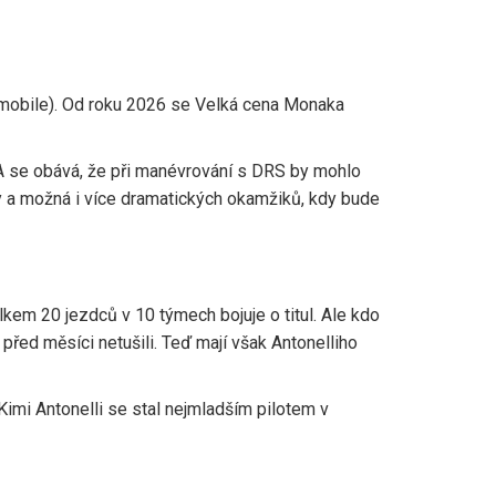
omobile)
. Od roku 2026 se Velká cena Monaka
A se obává, že při manévrování s DRS by mohlo
y a možná i více dramatických okamžiků, kdy bude
kem 20 jezdců v 10 týmech bojuje o titul. Ale kdo
řed měsíci netušili. Teď mají však Antonelliho
imi Antonelli se stal nejmladším pilotem v