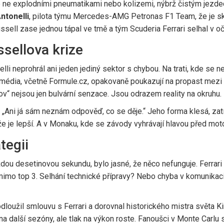
le ne explodními pneumatikami nebo kolizemi, nýbrž čistým jezde
ntonelli
,
pilota
týmu
Mercedes-AMG Petronas F1 Team
, že je 
ssell
zase jednou tápal ve tmě a tým
Scuderia Ferrari
selhal v oč
sellova krize
li neprohrál ani jeden jediný sektor s chybou. Na trati, kde se ne
 média, včetně Formule.cz, opakovaně poukazují na propast mezi 
ov“ nejsou jen bulvární senzace. Jsou odrazem reality na okruhu.
 „Ani já sám neznám odpověď, co se děje.“ Jeho forma klesá, zatí
í, že je lepší. A v Monaku, kde se závody vyhrávají hlavou před m
tegii
ždou desetinovou sekundu, bylo jasné, že něco nefunguje. Ferrar
imo top 3. Selhání technické přípravy? Nebo chyba v komunikaci 
odloužil smlouvu s Ferrari a dorovnal historického mistra světa
K
na další sezóny, ale tlak na výkon roste. Fanoušci v Monte Carlu s