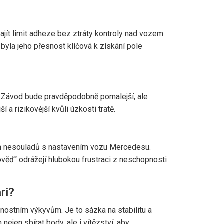
ajít limit adheze bez ztráty kontroly nad vozem
byla jeho přesnost klíčová k získání pole
. Závod bude pravděpodobně pomalejší, ale
a rizikovější kvůli úzkosti tratě.
ých nesouladů s nastavením vozu Mercedesu.
pověď“ odrážejí hlubokou frustraci z neschopnosti
ri?
nnostním výkyvům. Je to sázka na stabilitu a
ejen sbírat body, ale i vítězství, aby