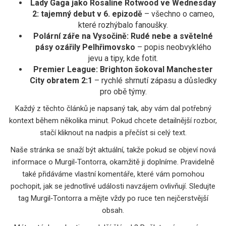
Lady Gaga jako Rosaline Rotwood ve Wednesday
2: tajemný debut v 6. epizodě
– všechno o cameo,
které rozhýbalo fanoušky.
Polární záře na Vysočině: Rudé nebe a světelné
pásy ozářily Pelhřimovsko
– popis neobvyklého
jevu a tipy, kde fotit.
Premier League: Brighton šokoval Manchester
City obratem 2:1
– rychlé shrnutí zápasu a důsledky
pro obě týmy.
Každý z těchto článků je napsaný tak, aby vám dal potřebný
kontext během několika minut. Pokud chcete detailnější rozbor,
stačí kliknout na nadpis a přečíst si celý text.
Naše stránka se snaží být aktuální, takže pokud se objeví nová
informace o Murgil‑Tontorra, okamžitě ji doplníme. Pravidelně
také přidáváme vlastní komentáře, které vám pomohou
pochopit, jak se jednotlivé události navzájem ovlivňují. Sledujte
tag Murgil‑Tontorra a mějte vždy po ruce ten nejčerstvější
obsah.