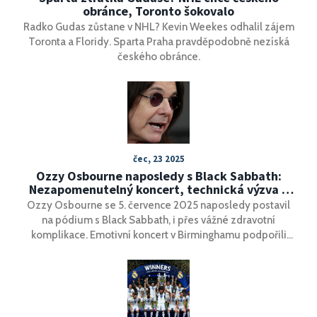
obránce, Toronto šokovalo
Radko Gudas zůstane v NHL? Kevin Weekes odhalil zájem
Toronta a Floridy. Sparta Praha pravděpodobně nezíská
českého obránce.
čec, 23 2025
Ozzy Osbourne naposledy s Black Sabbath:
Nezapomenutelný koncert, technická výzva a
dojemné rozloučení
Ozzy Osbourne se 5. července 2025 naposledy postavil
na pódium s Black Sabbath, i přes vážné zdravotní
komplikace. Emotivní koncert v Birminghamu podpořili
hvězdní hosté a výtěžek 140 milionů liber směřoval na
charitu. Akce vyústila v plánovaný film a stala se milníkem
historie metalu.