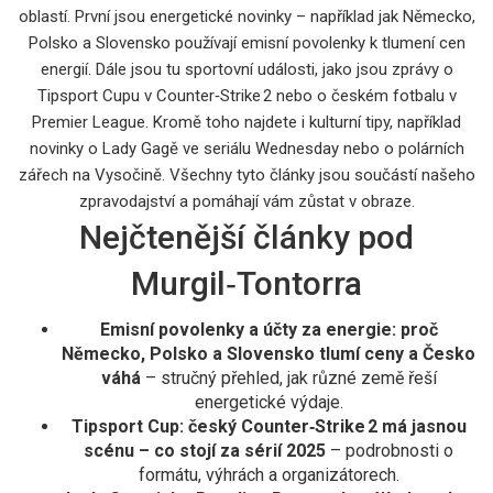
oblastí. První jsou energetické novinky – například jak Německo,
Polsko a Slovensko používají emisní povolenky k tlumení cen
energií. Dále jsou tu sportovní události, jako jsou zprávy o
Tipsport Cupu v Counter‑Strike 2 nebo o českém fotbalu v
Premier League. Kromě toho najdete i kulturní tipy, například
novinky o Lady Gagě ve seriálu Wednesday nebo o polárních
zářech na Vysočině. Všechny tyto články jsou součástí našeho
zpravodajství a pomáhají vám zůstat v obraze.
Nejčtenější články pod
Murgil‑Tontorra
Emisní povolenky a účty za energie: proč
Německo, Polsko a Slovensko tlumí ceny a Česko
váhá
– stručný přehled, jak různé země řeší
energetické výdaje.
Tipsport Cup: český Counter‑Strike 2 má jasnou
scénu – co stojí za sérií 2025
– podrobnosti o
formátu, výhrách a organizátorech.