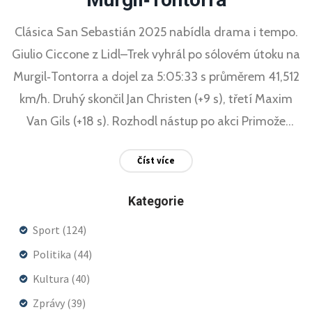
Clásica San Sebastián 2025 nabídla drama i tempo.
Giulio Ciccone z Lidl–Trek vyhrál po sólovém útoku na
Murgil‑Tontorra a dojel za 5:05:33 s průměrem 41,512
km/h. Druhý skončil Jan Christen (+9 s), třetí Maxim
Van Gils (+18 s). Rozhodl nástup po akci Primože
Rogliče na Erlaitz. Závod týden po Tour opět ukázal
Číst více
formu jezdců před Vueltou.
Kategorie
Sport
(124)
Politika
(44)
Kultura
(40)
Zprávy
(39)