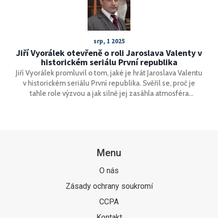
srp, 1 2025
Jiří Vyorálek otevřeně o roli Jaroslava Valenty v
historickém seriálu První republika
Jiří Vyorálek promluvil o tom, jaké je hrát Jaroslava Valentu
v historickém seriálu První republika. Svěřil se, proč je
tahle role výzvou a jak silně jej zasáhla atmosféra
meziválečné éry. Přiblížil, jak se sžívá s náročným
obdobím a proč jej baví ztvárňovat složité charaktery.
Menu
O nás
Zásady ochrany soukromí
CCPA
Kontakt