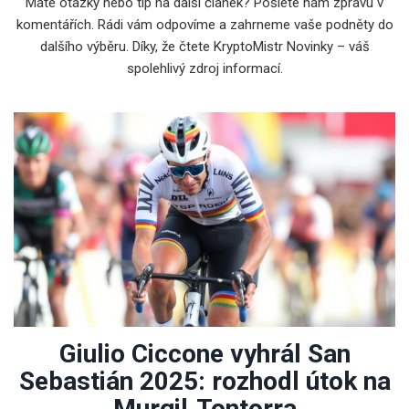
Máte otázky nebo tip na další článek? Pošlete nám zprávu v
komentářích. Rádi vám odpovíme a zahrneme vaše podněty do
dalšího výběru. Díky, že čtete KryptoMistr Novinky – váš
spolehlivý zdroj informací.
Giulio Ciccone vyhrál San
Sebastián 2025: rozhodl útok na
Murgil‑Tontorra