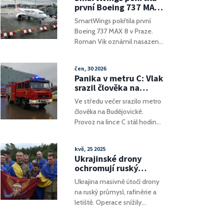
českých nováčků.
první Boeing 737 MAX:
Cílí na dlouhé trasy
SmartWings pokřtila první
Boeing 737 MAX 8 v Praze.
Roman Vik oznámil nasazení
na dlouhé trasy. Letadlo
zažilo dvouroční pozastavení,
čen, 30 2026
nyní se flotila opět rozrůstá.
Panika v metru C: Vlak
srazil člověka na
Budějovické, provoz
Ve středu večer srazilo metro
stál hodinu a půl
člověka na Budějovické.
Provoz na lince C stál hodinu
a půl. Hasiči osobu vyprostili,
policie šetří.
kvě, 25 2025
Ukrajinské drony
ochromují ruský
průmysl a uzavírají
Ukrajina masivně útočí drony
letiště: Útoky zasáhly
na ruský průmysl, rafinérie a
také rafinerie a
letiště. Operace snížily
klíčové továrny
kapacitu ruských rafinerií,