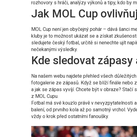
rozhovory s hráči, analýzy výkonů a tipy, kdo by 
Jak MOL Cup ovlivňuj
MOL Cup není jen obyčejný pohár – dává šanci men
kluby je to možnost ukázat se a získat zkušeno
sledujete český fotbal, určitě si nenechte ujít na
nečekanými výsledky.
Kde sledovat zápasy 
Na našem webu najdete přehled všech důležitých 
fotogalerie ze zápasů. Když se blíží finále nebo z
a jak se zápas vyvíjí. Chcete být v obraze? Stačí 
z MOL Cupu.
Fotbal má své kouzlo právě v nevyzpytatelnosti 
balení, od prvního kola až po samotný vrchol. Vyd
vždy o krok před ostatními fanoušky.