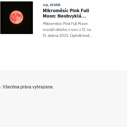
narušily výrobu armádních
srp, 10 2025
technologií a přinutili Moskvu
Mikroměsíc Pink Full
k častým uzávěrám letišť.
Moon: Neobvyklá
Útoky posilují tlak na ruskou
úplněk ozáří oblohu v
Mikroměsíc Pink Full Moon
ekonomiku a logistiku.
noci z 12. na 13.
rozzáří oblohu v noci z 12. na
dubna 2025
13. dubna 2025. Úplněk bude
menší a méně jasný kvůli
největší vzdálenosti Měsíce
od Země. Název „Pink“
vychází z tradic
severoamerických indiánů a
symbolizuje jarní probuzení
přírody.
. Všechna práva vyhrazena.