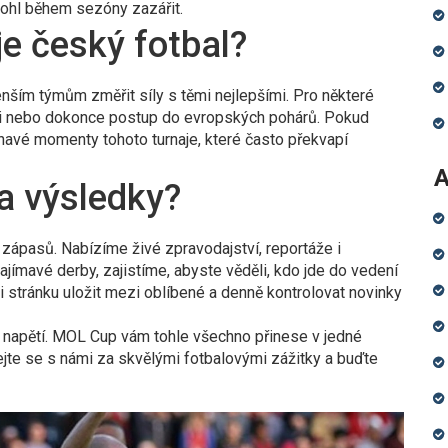
mohl během sezóny zazářit.
e český fotbal?
ším týmům změřit síly s těmi nejlepšími. Pro některé
sti nebo dokonce postup do evropských pohárů. Pokud
pínavé momenty tohoto turnaje, které často překvapí
A
a výsledky?
zápasů. Nabízíme živé zpravodajství, reportáže i
ajímavé derby, zajistíme, abyste věděli, kdo jde do vedení
si stránku uložit mezi oblíbené a denně kontrolovat novinky
a napětí. MOL Cup vám tohle všechno přinese v jedné
ejte se s námi za skvělými fotbalovými zážitky a buďte