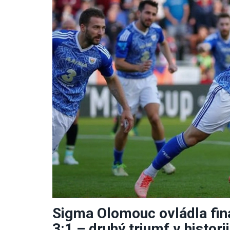
Sigma Olomouc ovládla fin
3:1 – druhý triumf v historii