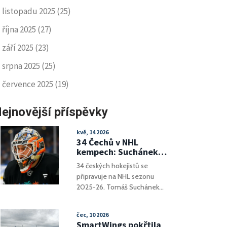
listopadu 2025
(25)
října 2025
(27)
září 2025
(23)
srpna 2025
(25)
července 2025
(19)
ejnovější příspěvky
kvě, 14 2026
34 Čechů v NHL
kempech: Suchánek
bez draftu čeká na
34 českých hokejistů se
smlouvu
připravuje na NHL sezonu
2025-26. Tomáš Suchánek
čeká na smlouvu v Anaheimu,
Adam Benák začíná v
čec, 10 2026
Minnesotě. Analýza šancí
SmartWings pokřtila