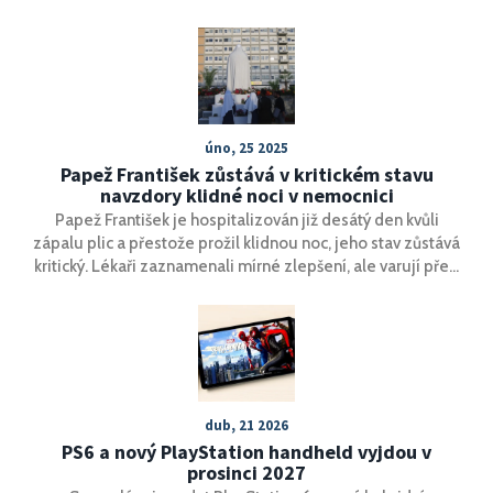
mikrofony otevírají nové možnosti pro profesionální
tvůrce, kteří oceňují i mobilitu telefonu.
úno, 25 2025
Papež František zůstává v kritickém stavu
navzdory klidné noci v nemocnici
Papež František je hospitalizován již desátý den kvůli
zápalu plic a přestože prožil klidnou noc, jeho stav zůstává
kritický. Lékaři zaznamenali mírné zlepšení, ale varují před
komplikacemi kvůli jeho věku. Papež obnovil omezené
pracovní aktivity a nadále komunikuje s náboženskými
vůdci po celém světě.
dub, 21 2026
PS6 a nový PlayStation handheld vyjdou v
prosinci 2027