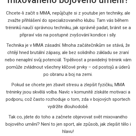
Chcete-li začít s MMA, nepůjčujte si z youtube jen techniky, ale
zvažte přihlášení do specializovaného klubu. Tam vás během
tréninků naučí správnou techniku, jak správně padat, bránit se a
připraví vás na postupné zvyšování kondice i síly.
Technika je v MMA zásadní. Mnoha začátečníkům se stává, že
chtějí hned brutální zápasy, ale bez solidního základu se zraní
nebo nenaplní svůj potenciál. Trpělivost a pravidelný trénink vám
pomůže zvládnout všechny klíčové prvky – od postojů a úderů
po obranu a boj na zemi.
Pokud se chcete jen zbavit stresu a zlepšit fyzičku, MMA
tréninky jsou skvělá volba. Navíc v komunitě získáte motivaci a
podporu, což často rozhoduje o tom, zda v bojových sportech
vydržíte dlouhodobě.
Tak co, jdete do toho a začnete objevovat svět mixovaného
bojového umění? Není to jen sport, ale způsob, jak zlepšit tělo i
hlavu!