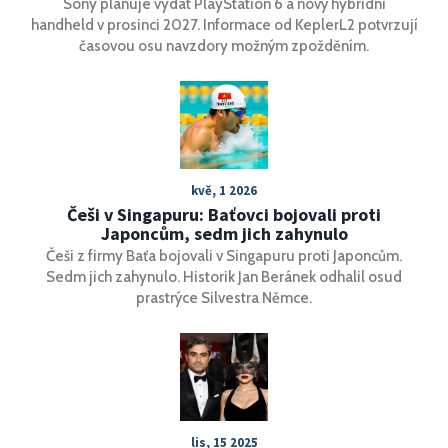
Sony plánuje vydat PlayStation 6 a nový hybridní
handheld v prosinci 2027. Informace od KeplerL2 potvrzují
časovou osu navzdory možným zpožděním.
kvě, 1 2026
Češi v Singapuru: Baťovci bojovali proti
Japoncům, sedm jich zahynulo
Češi z firmy Baťa bojovali v Singapuru proti Japoncům.
Sedm jich zahynulo. Historik Jan Beránek odhalil osud
prastrýce Silvestra Němce.
lis, 15 2025