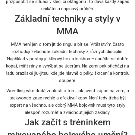
přizpůsobit se situaci v kleci či oktagonu. To dává každý zápas
unikátní a napínavý průběh.
Základní techniky a styly v
MMA
MMA není jen o tom jít do ringu a bít se. Vítězstvím často
rozhodují zvládnuté základní techniky z různých disciplín.
Například v postoji je klíčový box a kickbox – naučíte se dobře
kopat, mířit rány a vyhýbat se úderům. Na zemi pak přichází na
řadu brazilské jiu-jitsu, kde jde hlavně o páky, škrcení a kontrolu
soupeře.
Wrestling vám dodá znalosti o tom, jak svést zápas na zem, a
taekwondo zase rychlé a efektivní kopy. Není tedy třeba být
expert na všechno, ale dobrý MMA bojovník musí tyto styly
alespoň rozumět a zvládnout jejich základy.
Jak začít s tréninkem
mixovaného bojového umění?