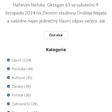
Hafenim Nafuka. Oktagon 63 se uskuteční 9.
listopadu 2024 na Zimním stadionu Ondřeje Nepely
a nabídne nejen jedinečný hlavní zápas večera, ale
také mnoho dalších strhujících duelů. Akci lze
Číst více
sledovat živě na TV Tipsport a TV Chance, které
nabízejí bezplatný přenos po jednoduché registraci.
Kategorie
Sport
(124)
Politika
(44)
Kultura
(41)
Zprávy
(39)
Fotbal
(36)
Zahraniční
(29)