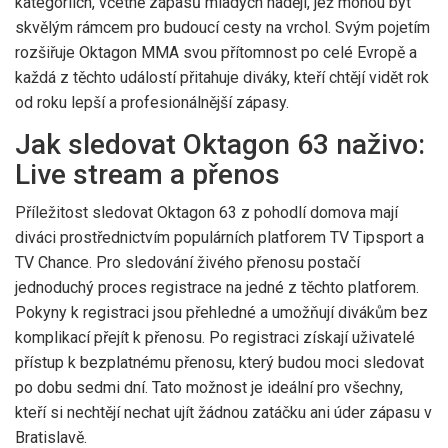
kategoriích, včetně zápasů mladých nadějí, jež mohou být
skvělým rámcem pro budoucí cesty na vrchol. Svým pojetím
rozšiřuje Oktagon MMA svou přítomnost po celé Evropě a
každá z těchto událostí přitahuje diváky, kteří chtějí vidět rok
od roku lepší a profesionálnější zápasy.
Jak sledovat Oktagon 63 naživo:
Live stream a přenos
Příležitost sledovat Oktagon 63 z pohodlí domova mají
diváci prostřednictvím populárních platforem TV Tipsport a
TV Chance. Pro sledování živého přenosu postačí
jednoduchý proces registrace na jedné z těchto platforem.
Pokyny k registraci jsou přehledné a umožňují divákům bez
komplikací přejít k přenosu. Po registraci získají uživatelé
přístup k bezplatnému přenosu, který budou moci sledovat
po dobu sedmi dní. Tato možnost je ideální pro všechny,
kteří si nechtějí nechat ujít žádnou zatáčku ani úder zápasu v
Bratislavě.