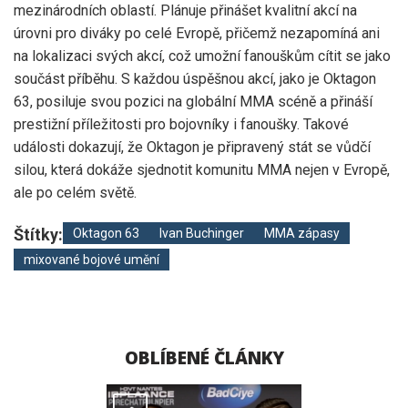
mezinárodních oblastí. Plánuje přinášet kvalitní akcí na
úrovni pro diváky po celé Evropě, přičemž nezapomíná ani
na lokalizaci svých akcí, což umožní fanouškům cítit se jako
součást příběhu. S každou úspěšnou akcí, jako je Oktagon
63, posiluje svou pozici na globální MMA scéně a přináší
prestižní příležitosti pro bojovníky i fanoušky. Takové
události dokazují, že Oktagon je připravený stát se vůdčí
silou, která dokáže sjednotit komunitu MMA nejen v Evropě,
ale po celém světě.
Štítky:
Oktagon 63
Ivan Buchinger
MMA zápasy
mixované bojové umění
OBLÍBENÉ ČLÁNKY