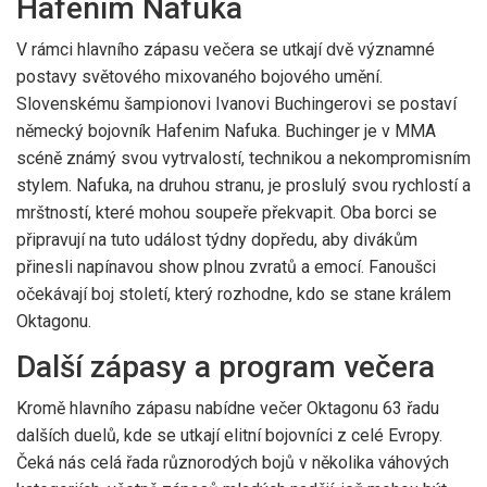
Hafenim Nafuka
V rámci hlavního zápasu večera se utkají dvě významné
postavy světového mixovaného bojového umění.
Slovenskému šampionovi Ivanovi Buchingerovi se postaví
německý bojovník Hafenim Nafuka. Buchinger je v MMA
scéně známý svou vytrvalostí, technikou a nekompromisním
stylem. Nafuka, na druhou stranu, je proslulý svou rychlostí a
mrštností, které mohou soupeře překvapit. Oba borci se
připravují na tuto událost týdny dopředu, aby divákům
přinesli napínavou show plnou zvratů a emocí. Fanoušci
očekávají boj století, který rozhodne, kdo se stane králem
Oktagonu.
Další zápasy a program večera
Kromě hlavního zápasu nabídne večer Oktagonu 63 řadu
dalších duelů, kde se utkají elitní bojovníci z celé Evropy.
Čeká nás celá řada různorodých bojů v několika váhových