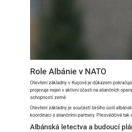
Role Albánie v NATO
Otevření základny v Kuçově je důkazem pokračují
projevuje nejen v aktivní účasti na aliančních ope
schopností země.
Otevření základny je součástí širšího úsilí albá
koordinaci s aliančními partnery. Přesvědčivě tak
Albánská letectva a budoucí plá