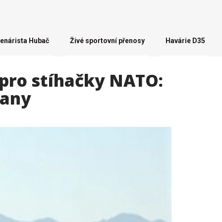
enárista Hubač
Živé sportovní přenosy
Havárie D35
 pro stíhačky NATO:
rany