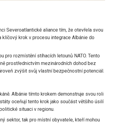
i Severoatlantické aliance tím, že otevřela svou
 klíčový krok v procesu integrace Albánie do
u pro rozmístění stíhacích letounů NATO. Tento
adně prostřednictvím mezinárodních dohod bez
zároveň zvýšit svůj vlastní bezpečnostní potenciál.
lkáně. Albánie tímto krokem demonstruje svou roli
táty oceňují tento krok jako součást většího úsilí
litické situaci v regionu.
ý sektor, tak pro místní obyvatele, kteří mohou