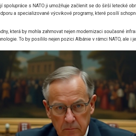
 její spolupráce s NATO ji umožňuje začlenit se do širší letecké 
dporu a specializované výcvikové programy, které posílí schopno
ny, která by mohla zahrnovat nejen modernizaci současné infrastr
ologie. To by posílilo nejen pozici Albánie v rámci NATO, ale i 