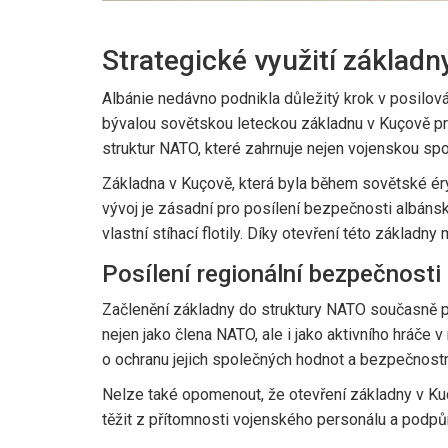
Strategické využití základ
Albánie nedávno podnikla důležitý krok v posilov
bývalou sovětskou leteckou základnu v Kuçově pro
struktur NATO, které zahrnuje nejen vojenskou spolu
Základna v Kuçově, která byla během sovětské ér
vývoj je zásadní pro posílení bezpečnosti albán
vlastní stíhací flotily. Díky otevření této základn
Posílení regionální bezpečnosti
Začlenění základny do struktury NATO současně pod
nejen jako člena NATO, ale i jako aktivního hráče 
o ochranu jejich společných hodnot a bezpečnostn
Nelze také opomenout, že otevření základny v Kuço
těžit z přítomnosti vojenského personálu a podpů