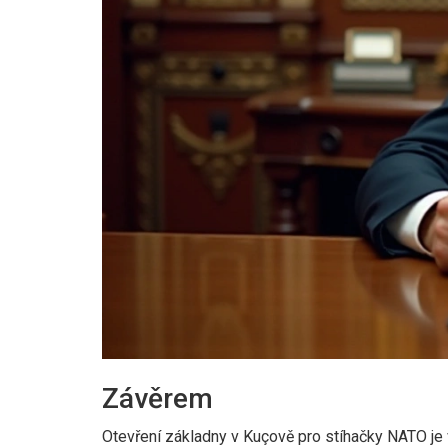
Závěrem
Otevření základny v Kuçově pro stíhačky NATO je 