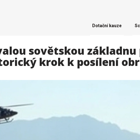
Dotační kauze
Sc
valou sovětskou základnu
torický krok k posílení ob