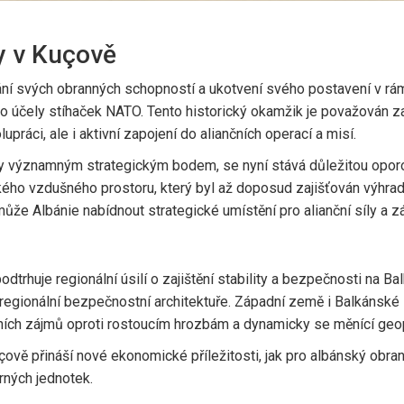
ny v Kuçově
ání svých obranných schopností a ukotvení svého postavení v rámc
 účely stíhaček NATO. Tento historický okamžik je považován za
práci, ale i aktivní zapojení do aliančních operací a misí.
y významným strategickým bodem, se nyní stává důležitou oporo
ského vzdušného prostoru, který byl až doposud zajišťován výhr
y může Albánie nabídnout strategické umístění pro alianční síly a 
trhuje regionální úsilí o zajištění stability a bezpečnosti na Ba
v regionální bezpečnostní architektuře. Západní země i Balkánské s
ích zájmů oproti rostoucím hrozbám a dynamicky se měnící geopo
vě přináší nové ekonomické příležitosti, jak pro albánský obrann
rných jednotek.