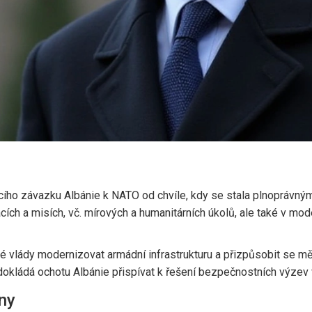
cího závazku Albánie k NATO od chvíle, kdy se stala plnoprávný
racích a misích, vč. mírových a humanitárních úkolů, ale také v mo
nské vlády modernizovat armádní infrastrukturu a přizpůsobit s
 dokládá ochotu Albánie přispívat k řešení bezpečnostních výzev 
ny