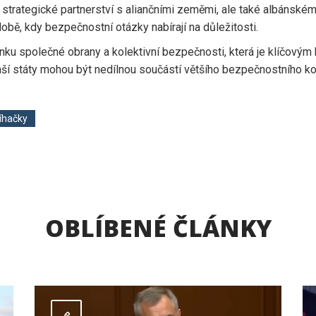
je strategické partnerství s aliančními zeměmi, ale také albánské
době, kdy bezpečnostní otázky nabírají na důležitosti.
ku společné obrany a kolektivní bezpečnosti, která je klíčovým
enší státy mohou být nedílnou součástí většího bezpečnostního ko
íhačky
OBLÍBENÉ ČLÁNKY