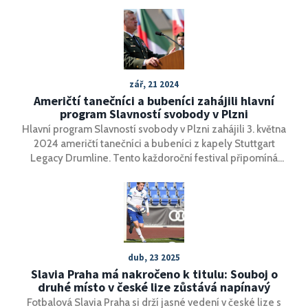
zář, 21 2024
Američtí tanečníci a bubeníci zahájili hlavní
program Slavností svobody v Plzni
Hlavní program Slavností svobody v Plzni zahájili 3. května
2024 američtí tanečníci a bubeníci z kapely Stuttgart
Legacy Drumline. Tento každoroční festival připomíná
osvobození Plzně americkou armádou v roce 1945.
Slavnosti zahrnují různé aktivity, včetně memoriálních aktů
a přehlídky historických vojenských vozidel.
dub, 23 2025
Slavia Praha má nakročeno k titulu: Souboj o
druhé místo v české lize zůstává napínavý
Fotbalová Slavia Praha si drží jasné vedení v české lize s