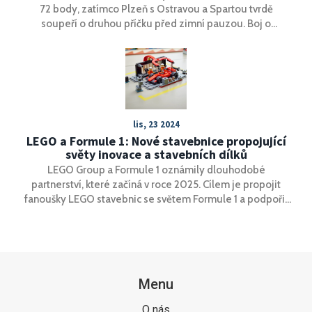
72 body, zatímco Plzeň s Ostravou a Spartou tvrdě
soupeří o druhou příčku před zimní pauzou. Boj o
evropské poháry i záchranu zůstává otevřený a základní
část míří do finiše.
lis, 23 2024
LEGO a Formule 1: Nové stavebnice propojující
světy inovace a stavebních dílků
LEGO Group a Formule 1 oznámily dlouhodobé
partnerství, které začíná v roce 2025. Cílem je propojit
fanoušky LEGO stavebnic se světem Formule 1 a podpořit
inovace a inkluzi. Sortiment bude zahrnovat produkty pro
fanoušky všech věkových kategorií s interaktivními
aktivitami na klíčových závodech. Partnerství oslaví 75.
výročí Formule 1 a přinese novou řadu stavebnic LEGO City
F1.
Menu
O nás