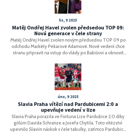
lis, 9 2025
Matěj Ondřej Havel zvolen předsedou TOP 09:
Nová generace v čele strany
Matěj Ondřej Havel zvolen novým předsedou TOP 09 po
odchodu Markéty Pekarové Adamové. Nové vedení chce
stranu připravit na vstup do vlády po Babišovi a obnovit
její hodnotovou roli v demokracii.
úno, 9 2025
Slavia Praha vítězí nad Pardubicemi 2:0 a
upevňuje vedení v lize
Slavia Praha porazila ve Fortuna Lize Pardubice 2:0 díky
gólům Davida Schranze a Josefa Chytila. Toto vítězství
upevnilo Slaviin náskok v čele tabulky, zatímco Pardubice
zůstávají v sestupové zóně.