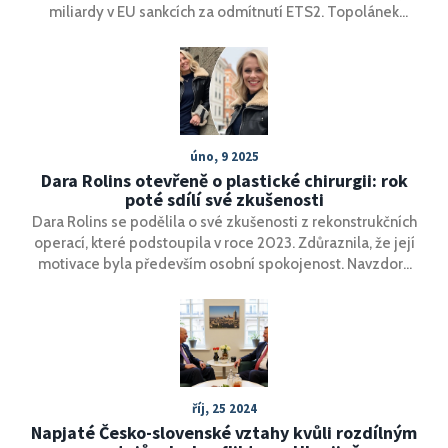
miliardy v EU sankcích za odmítnutí ETS2. Topolánek
varuje před ekonomickým pádem.
úno, 9 2025
Dara Rolins otevřeně o plastické chirurgii: rok
poté sdílí své zkušenosti
Dara Rolins se podělila o své zkušenosti z rekonstrukčních
operací, které podstoupila v roce 2023. Zdůraznila, že její
motivace byla především osobní spokojenost. Navzdory
výzvám v kariéře pokračuje v práci na novém albu a
otevřeně hovoří o právu každého člověka na vlastní obraz.
říj, 25 2024
Napjaté Česko-slovenské vztahy kvůli rozdílným