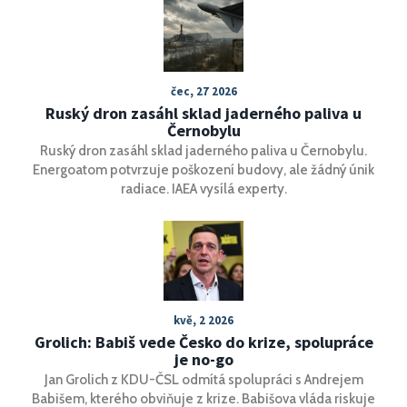
streamech. Mensik v loňském roce v Melbourne zazářil a
letos má na Australian Open vzrušující zápas s
Basilashvilim.
čec, 27 2026
Ruský dron zasáhl sklad jaderného paliva u
Černobylu
Ruský dron zasáhl sklad jaderného paliva u Černobylu.
Energoatom potvrzuje poškození budovy, ale žádný únik
radiace. IAEA vysílá experty.
kvě, 2 2026
Grolich: Babiš vede Česko do krize, spolupráce
je no-go
Jan Grolich z KDU-ČSL odmítá spolupráci s Andrejem
Babišem, kterého obviňuje z krize. Babišova vláda riskuje