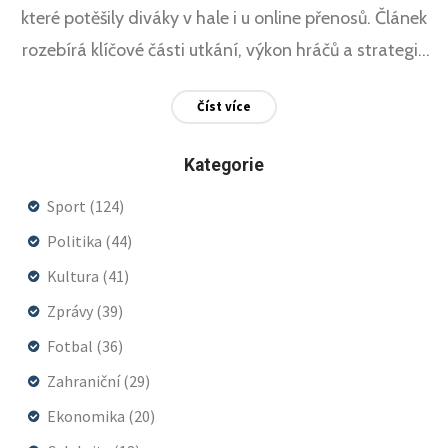
které potěšily diváky v hale i u online přenosů. Článek
rozebírá klíčové části utkání, výkon hráčů a strategie
týmů, zůstává zde však prostor pro další detaily, jako
Číst více
reakce trenérů a konkrétní skóre.
Kategorie
Sport
(124)
Politika
(44)
Kultura
(41)
Zprávy
(39)
Fotbal
(36)
Zahraniční
(29)
Ekonomika
(20)