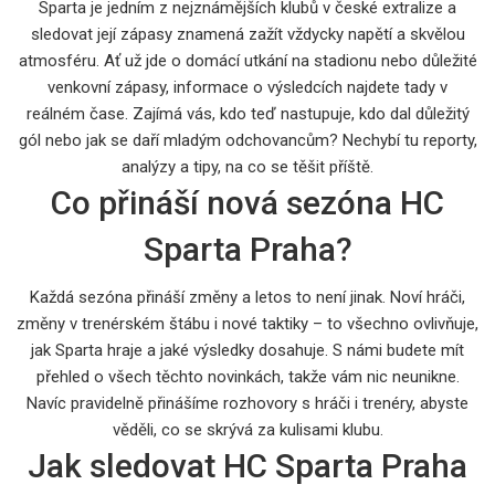
Sparta je jedním z nejznámějších klubů v české extralize a
sledovat její zápasy znamená zažít vždycky napětí a skvělou
atmosféru. Ať už jde o domácí utkání na stadionu nebo důležité
venkovní zápasy, informace o výsledcích najdete tady v
reálném čase. Zajímá vás, kdo teď nastupuje, kdo dal důležitý
gól nebo jak se daří mladým odchovancům? Nechybí tu reporty,
analýzy a tipy, na co se těšit příště.
Co přináší nová sezóna HC
Sparta Praha?
Každá sezóna přináší změny a letos to není jinak. Noví hráči,
změny v trenérském štábu i nové taktiky – to všechno ovlivňuje,
jak Sparta hraje a jaké výsledky dosahuje. S námi budete mít
přehled o všech těchto novinkách, takže vám nic neunikne.
Navíc pravidelně přinášíme rozhovory s hráči i trenéry, abyste
věděli, co se skrývá za kulisami klubu.
Jak sledovat HC Sparta Praha