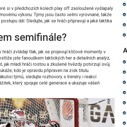
teré si v předchozích kolech play off zaslouženě vyšlapaly
ýmovému výkonu. Týmy jsou často velmi vyrovnané, takže
tupu dál. Sledujte, jak se hráči připravují a jaká taktika
em semifinále?
A
k hráči zvládají tlak, jak se projevují klíčové momenty v
stliže jste fanouškem taktických her a detailních analýz,
, jak mladí hráči rostou a zkušené hvězdy potvrzují svůj
 ukáže, kdo je opravdu připraven na zisk titulu.
kulisí týmů, sledujte rozhovory s trenéry i reakcí
zážitek, který spojuje celé generace a ukazuje vášeň