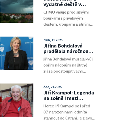
vydatné deště v
Česku: Liberecko a
ČHMÚ varuje před silnými
okolí čekají extrémy
bouřkami s přívalovým
počasí
deštěm, kroupami a silným
větrem v několika krajích
Česka. Obyvatelé musí
dub, 19 2025
počítat s rizikem lokálních
Jiřina Bohdalová
záplav a komplikacemi na
prodělala náročnou
silnicích. Doporučuje se
operaci štítné žlázy:
Jiřina Bohdalová musela kvůli
sledovat aktuální předpovědi.
Záchrana dechu před
obřím nádorům na štítné
obřím nádorem
žláze podstoupit velmi
obtížnou operaci v Motole.
Nádory tlačily na dýchací
čec, 24 2025
cesty a hrozilo udušení. Díky
Jiří Krampol: Legenda
zákroku špičkových chirurgů
na scéně i mezi
se rychle zotavila a znovu
přáteli, co i v 87
Herec Jiří Krampol se i před
stála na jevišti.
letech baví celé okolí
87. narozeninami odmítá
stáhnout do ústraní. Je zjevné,
že jeho chuť do života