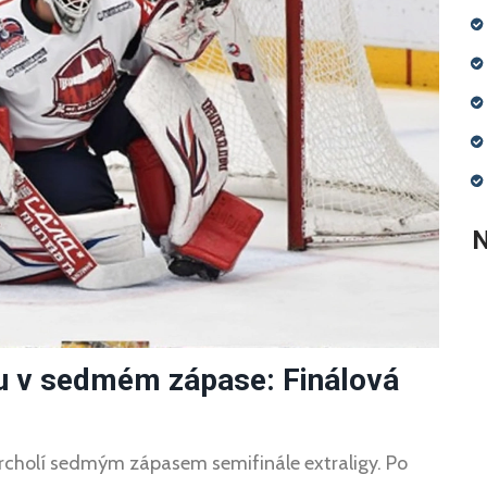
N
u v sedmém zápase: Finálová
rcholí sedmým zápasem semifinále extraligy. Po