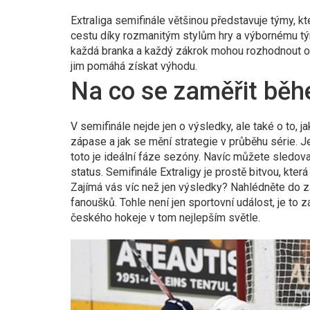
Extraliga semifinále většinou představuje týmy, k
cestu díky rozmanitým stylům hry a výbornému t
každá branka a každý zákrok mohou rozhodnout o pos
jim pomáhá získat výhodu.
Na co se zaměřit běh
V semifinále nejde jen o výsledky, ale také o to, ja
zápase a jak se mění strategie v průběhu série. Je
toto je ideální fáze sezóny. Navíc můžete sledovat
status. Semifinále Extraligy je prostě bitvou, která
Zajímá vás víc než jen výsledky? Nahlédněte do zá
fanoušků. Tohle není jen sportovní událost, je to 
českého hokeje v tom nejlepším světle.