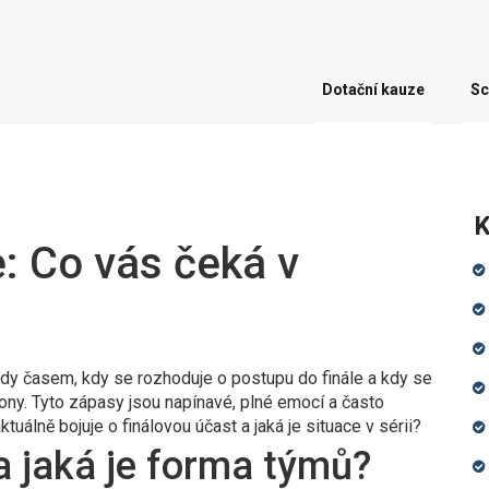
Dotační kauze
Sc
K
e: Co vás čeká v
vždy časem, kdy se rozhoduje o postupu do finále a kdy se
zony. Tyto zápasy jsou napínavé, plné emocí a často
uálně bojuje o finálovou účast a jaká je situace v sérii?
a jaká je forma týmů?