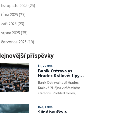
listopadu 2025
(25)
října 2025
(27)
září 2025
(23)
srpna 2025
(25)
července 2025
(19)
ejnovější příspěvky
říj, 20 2025
Baník Ostrava vs
Hradec Králové: tipy,
predikce a sázkové
Baník Ostrava hostí Hradec
kurzy (21.10.)
Králové 21. října v Městském
stadionu. Přehled formy,
kurzů a predikce ukazuje na
velkou výhodu domácích.
kvě, 4 2025
Silné bouřky a