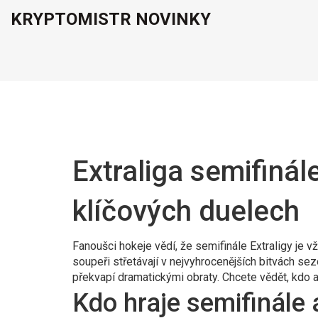
KRYPTOMISTR NOVINKY
Extraliga semifinál
klíčových duelech
Fanoušci hokeje vědí, že semifinále Extraligy je 
soupeři střetávají v nejvyhrocenějších bitvách se
překvapí dramatickými obraty. Chcete vědět, kdo akt
Kdo hraje semifinále 