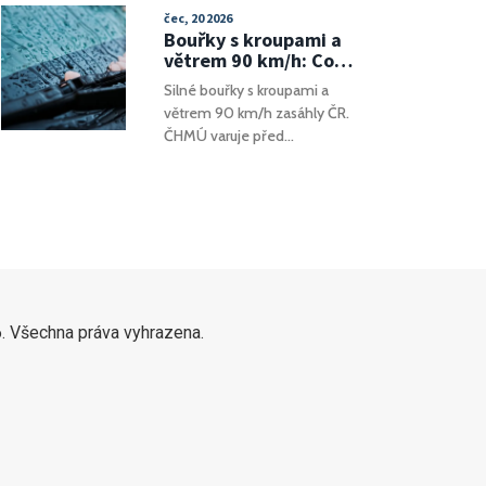
neutlumily ani roky, ani
čec, 20 2026
zdravotní peripetie. Oslavil
Bouřky s kroupami a
narozeniny zpěváka
větrem 90 km/h: Co
Goldolána po boku známých
ukazuje radar?
Silné bouřky s kroupami a
osobností, užíval si
větrem 90 km/h zasáhly ČR.
společnost, legraci i
ČHMÚ varuje před
pozornost mladších kolegyň,
supercelami. Radar ukazuje
a zůstává nepřehlédnutelnou
postupu přes Jižní Čechy a
postavou českého
Moravu.
showbyznysu.
. Všechna práva vyhrazena.