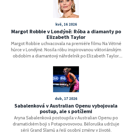
Baníkem, kterou podepsal 3. července 2023, symbolizuje
přechodnou fázi plnou nových výzev a příležitostí.
kvě, 16 2026
Margot Robbie v Londýně: Róba a diamanty po
Elizabeth Taylor
Margot Robbie uchvacovala na premiéře filmu Na Větrné
hůrce v Londýně. Nosila róbu inspirovanou viktoriánským
obdobím a diamantový náhrdelník po Elizabeth Taylor.
Film má premiéru v únoru 2025.
dub, 17 2026
Sabalenková v Australian Openu vybojovala
postup, ale s potížemi
Aryna Sabalenková postoupila v Australian Openu po
dramatickém boji s Potapovovovou. Běloruška udržuje
sérii Grand Slamů a řeší osobní změny v životě.