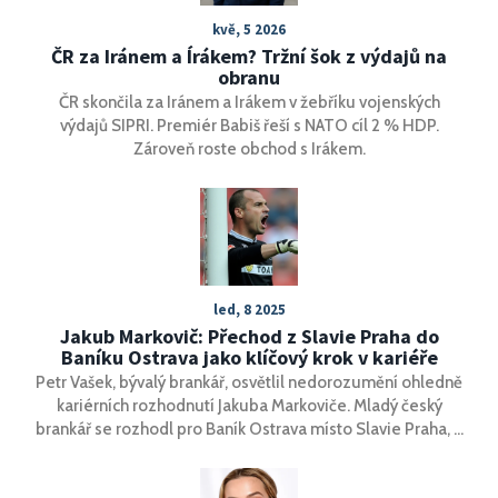
kvě, 5 2026
ČR za Iránem a Írákem? Tržní šok z výdajů na
obranu
ČR skončila za Iránem a Irákem v žebříku vojenských
výdajů SIPRI. Premiér Babiš řeší s NATO cíl 2 % HDP.
Zároveň roste obchod s Irákem.
led, 8 2025
Jakub Markovič: Přechod z Slavie Praha do
Baníku Ostrava jako klíčový krok v kariéře
Petr Vašek, bývalý brankář, osvětlil nedorozumění ohledně
kariérních rozhodnutí Jakuba Markoviče. Mladý český
brankář se rozhodl pro Baník Ostrava místo Slavie Praha, a
to na základě dobře promyšlených úvah. Tato volba je
důležitým krokem v Markovičově kariéře. Smlouva s