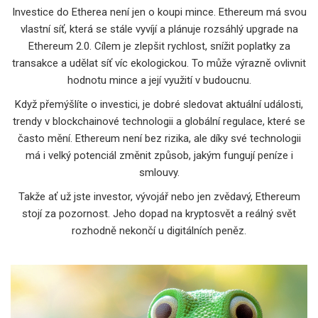
Investice do Etherea není jen o koupi mince. Ethereum má svou
vlastní síť, která se stále vyvíjí a plánuje rozsáhlý upgrade na
Ethereum 2.0. Cílem je zlepšit rychlost, snížit poplatky za
transakce a udělat síť víc ekologickou. To může výrazně ovlivnit
hodnotu mince a její využití v budoucnu.
Když přemýšlíte o investici, je dobré sledovat aktuální události,
trendy v blockchainové technologii a globální regulace, které se
často mění. Ethereum není bez rizika, ale díky své technologii
má i velký potenciál změnit způsob, jakým fungují peníze i
smlouvy.
Takže ať už jste investor, vývojář nebo jen zvědavý, Ethereum
stojí za pozornost. Jeho dopad na kryptosvět a reálný svět
rozhodně nekončí u digitálních peněz.