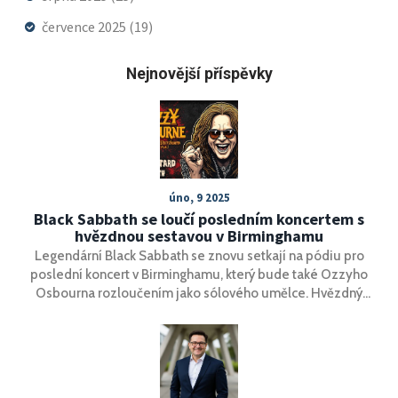
července 2025
(19)
Nejnovější příspěvky
úno, 9 2025
Black Sabbath se loučí posledním koncertem s
hvězdnou sestavou v Birminghamu
Legendární Black Sabbath se znovu setkají na pódiu pro
poslední koncert v Birminghamu, který bude také Ozzyho
Osbourna rozloučením jako sólového umělce. Hvězdný
program zahrnuje vystoupení dalších ikonických
metalových kapel a výnos z akce poputuje na podporu
místních charit. Kapela překonala své dřívější spory a
vyrovnává se s Ozzyho zdravotními problémy pro tento
symbolický okamžik.