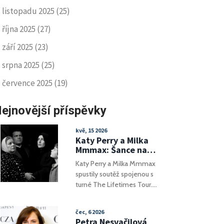
listopadu 2025
(25)
října 2025
(27)
září 2025
(23)
srpna 2025
(25)
července 2025
(19)
ejnovější příspěvky
kvě, 15 2026
Katy Perry a Milka
Mmmax: Šance na
exkluzivní zážitek za
Katy Perry a Milka Mmmax
čokoládu
spustily soutěž spojenou s
turné The Lifetimes Tour.
Fanoušci mohou vyhrát
backstage zážitek či
čec, 6 2026
vstupenky.
Petra Nesvačilová