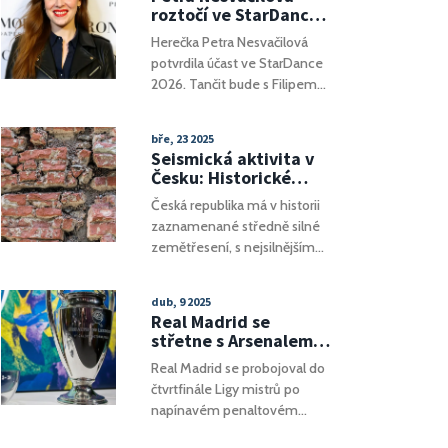
roztočí ve StarDance:
Humorná herečka si
Herečka Petra Nesvačilová
zatančí s Filipem
potvrdila účast ve StarDance
2026. Tančit bude s Filipem
Hudlickým. Start soutěže je v
říjnu na ČT.
bře, 23 2025
Seismická aktivita v
Česku: Historické
otřesy a současná
Česká republika má v historii
rizika
zaznamenané středně silné
zemětřesení, s nejsilnějším
moderním případem o
magniudě 5,0 z roku 2023.
dub, 9 2025
Historické odhady naznačují,
Real Madrid se
že kolem roku 1444 došlo k
střetne s Arsenalem
otřesu o mag. 6,7. Současná
ve čtvrtfinále Ligy
Real Madrid se probojoval do
seismická aktivita zůstává
mistrů po
čtvrtfinále Ligy mistrů po
omezená s průměrem sedmi
dramatickém
napínavém penaltovém
vyřazení Atlética
zemětřesení ročně s
rozstřelu proti Atléticu
magnitudou ≥4,0 v rámci