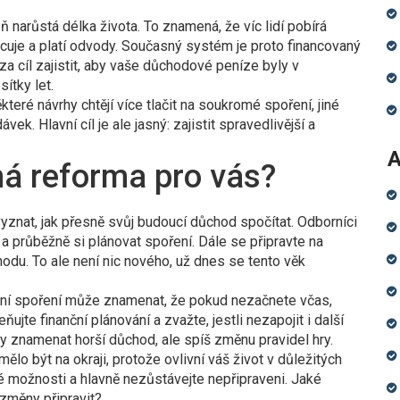
 narůstá délka života. To znamená, že víc lidí pobírá
acuje a platí odvody. Současný systém je proto financovaný
za cíl zajistit, aby vaše důchodové peníze byly v
ítky let.
které návrhy chtějí více tlačit na soukromé spoření, jiné
ek. Hlavní cíl je ale jasný: zajistit spravedlivější a
A
á reforma pro vás?
vyznat, jak přesně svůj budoucí důchod spočítat. Odborníci
 průběžně si plánovat spoření. Dále se připravte na
u. To ale není nic nového, už dnes se tento věk
zijní spoření může znamenat, že pokud nezačnete včas,
jte finanční plánování a zvažte, jestli nezapojit i další
y znamenat horší důchod, ale spíš změnu pravidel hry.
lo být na okraji, protože ovlivní váš život v důležitých
své možnosti a hlavně nezůstávejte nepřipraveni. Jaké
 změny připravit?