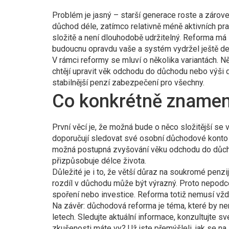
Problém je jasný – starší generace roste a zároveň
důchod déle, zatímco relativně méně aktivních pr
složitě a není dlouhodobě udržitelný. Reforma má 
budoucnu opravdu vaše a systém vydržel ještě des
V rámci reformy se mluví o několika variantách. Ně
chtějí upravit věk odchodu do důchodu nebo výši dáv
stabilnější penzí zabezpečení pro všechny.
Co konkrétně znamen
První věcí je, že možná bude o něco složitější se 
doporučují sledovat své osobní důchodové konto a
možná postupná zvyšování věku odchodu do důchod
přizpůsobuje délce života.
Důležité je i to, že větší důraz na soukromé pen
rozdíl v důchodu může být výrazný. Proto nepodceňu
spoření nebo investice. Reforma totiž nemusí vžd
Na závěr: důchodová reforma je téma, které by nemě
letech. Sledujte aktuální informace, konzultujte 
zkušenosti máte vy? Už jste přemýšleli, jak se na