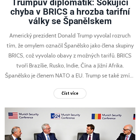
Trumpův diplomatik: Šokující
chyba v BRICS a hrozba tarifní
války se Španělskem
Americký prezident Donald Trump vyvolal rozruch
tím, že omylem označil Španělsko jako člena skupiny
BRICS, což vyvolalo obavy z možných tarifů. BRICS
tvoří Brazílie, Rusko, Indie, Čína a Jižní Afrika.
Španělsko je členem NATO a EU. Trump se také zmínil
o nízkých výdajích Španělska na obranu a pohrozil
Číst více
100% clem na obchodní vztahy mezi USA a
Španělskem.