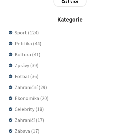
Číst více
smýšlející prezident opět přišel k moci. Alternativa by
NATO nenahrazovala, ale doplňovala.
Kategorie
Sport
(124)
Politika
(44)
Kultura
(41)
Zprávy
(39)
Fotbal
(36)
Zahraniční
(29)
Ekonomika
(20)
Celebrity
(18)
Zahraničí
(17)
Zábava
(17)