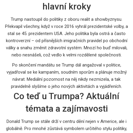
hlavní kroky
Trump nastoupil do politiky z oboru realit a showbyznysu.
Překvapil všechny, když v roce 2016 vyhrál prezidentské volby, a
stal se 45. prezidentem USA. Jeho politika byla ostrá a často
kontroverzní – od přísnějších imigračních pravidel po obchodní
války a snahu změnit zdravotní systém. Mnozí ho buď milovali,
nebo nesnášeli, což vedlo k velmi rozdělené společnosti.
Po skončení mandátu se Trump dál angažoval v politice,
vyjadřoval se ke kampaním, soudním sporům a plánuje možný
návrat. Mediální pozornost na něj nikdy nezmizela, a tak
pravidelně slyšíme o jeho nových aktivitách a vyjádřeních.
Co teď u Trumpa? Aktuální
témata a zajímavosti
Donald Trump se stále drží v centru dění nejen v Americe, ale i
globálně. Pro mnohé zůstává symbolem určitého stylu politiky,