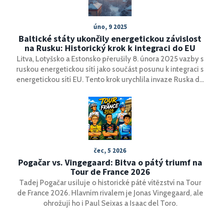
úno, 9 2025
Baltické státy ukončily energetickou závislost
na Rusku: Historický krok k integraci do EU
Litva, Lotyšsko a Estonsko přerušily 8. února 2025 vazby s
ruskou energetickou sítí jako součást posunu k integraci s
energetickou sítí EU. Tento krok urychlila invaze Ruska do
Ukrajiny v roce 2022. Kaliningrad nyní přechází na vlastní
energetický systém. Předsedkyně Evropské komise Ursula
von der Leyen se účastnila ceremonií ve Vilniusu.
čec, 5 2026
Pogačar vs. Vingegaard: Bitva o pátý triumf na
Tour de France 2026
Tadej Pogačar usiluje o historické páté vítězství na Tour
de France 2026. Hlavním rivalem je Jonas Vingegaard, ale
ohrožují ho i Paul Seixas a Isaac del Toro.