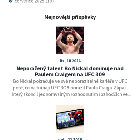
července 2025
(19)
Nejnovější příspěvky
lis, 18 2024
Neporažený talent Bo Nickal dominuje nad
Paulem Craigem na UFC 309
Bo Nickal pokračuje ve své neporazitelné kariéře v UFC
poté, co na turnaji UFC 309 porazil Paula Craiga. Zápas,
který skončil jednomyslným rozhodnutím rozhodčích ve
prospěch Nickala, ukázal jeho všestrannost a schopnosti v
rámci střední váhy. Nickal přechází od zápasu ke
smíšeným bojovým uměním a jeho vítězství podtrhuje
jeho pozici jako jednoho z nejperspektivnějších talentů
současnosti.
dub, 21 2026