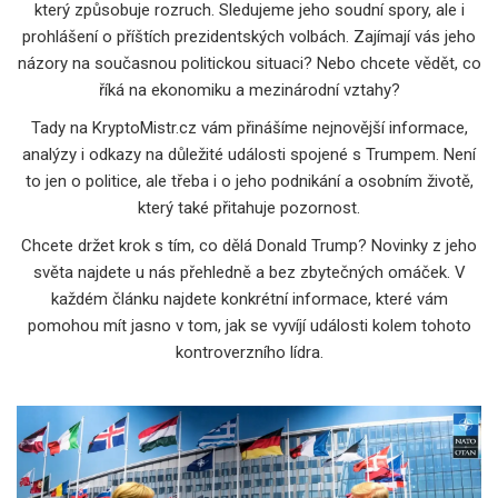
který způsobuje rozruch. Sledujeme jeho soudní spory, ale i
prohlášení o příštích prezidentských volbách. Zajímají vás jeho
názory na současnou politickou situaci? Nebo chcete vědět, co
říká na ekonomiku a mezinárodní vztahy?
Tady na KryptoMistr.cz vám přinášíme nejnovější informace,
analýzy i odkazy na důležité události spojené s Trumpem. Není
to jen o politice, ale třeba i o jeho podnikání a osobním životě,
který také přitahuje pozornost.
Chcete držet krok s tím, co dělá Donald Trump? Novinky z jeho
světa najdete u nás přehledně a bez zbytečných omáček. V
každém článku najdete konkrétní informace, které vám
pomohou mít jasno v tom, jak se vyvíjí události kolem tohoto
kontroverzního lídra.