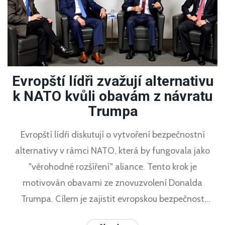
Evropští lídři zvažují alternativu
k NATO kvůli obavám z návratu
Trumpa
Evropští lídři diskutují o vytvoření bezpečnostní
alternativy v rámci NATO, která by fungovala jako
"věrohodné rozšíření" aliance. Tento krok je
motivován obavami ze znovuzvolení Donalda
Trumpa. Cílem je zajistit evropskou bezpečnost
nezávisle na USA, pokud by Trump nebo podobně