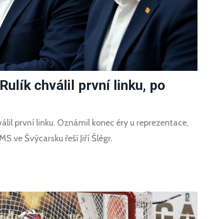
ulík chválil první linku, po
il první linku. Oznámil konec éry u reprezentace,
ve Švýcarsku řeší Jiří Šlégr.