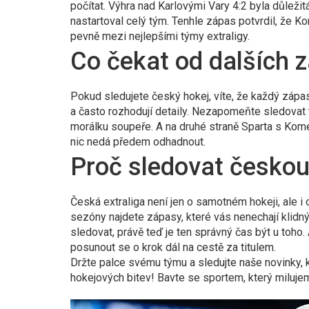
počítat. Výhra nad Karlovými Vary 4:2 byla důležit
nastartoval celý tým. Tenhle zápas potvrdil, že K
pevně mezi nejlepšími týmy extraligy.
Co čekat od dalších 
Pokud sledujete český hokej, víte, že každý zápa
a často rozhodují detaily. Nezapomeňte sledovat 
morálku soupeře. A na druhé straně Sparta s Ko
nic nedá předem odhadnout.
Proč sledovat českou 
Česká extraliga není jen o samotném hokeji, ale i 
sezóny najdete zápasy, které vás nenechají klidným
sledovat, právě teď je ten správný čas být u toho.
posunout se o krok dál na cestě za titulem.
Držte palce svému týmu a sledujte naše novinky,
hokejových bitev! Bavte se sportem, který milujem