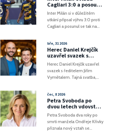
zahrnují operace ve vzduchu,
Cagliari 3:0 a posouvá
na zemi i na vodě a reflektují
se na druhou příčku
Inter Milán si v důležitém
komplexnost výcviku.
Serie A
utkání připsal výhru 3:0 proti
Významná je účast Finska
Cagliari a posunul se tak na
díky jeho sdílené hranici s
druhou příčku v tabulce Serie
Ruskem, ale také Švédska.
A. Tři branky, které padly ve
bře, 31 2026
druhém poločase, posunuly
Herec Daniel Krejčík
tým nerazzurri na pouhý bod
uzavřel svazek s
za vedoucí Atalantu. Tento
ředitelem školou
Herec Daniel Krejčík uzavřel
triumf posiluje pozici Interu
svazek s ředitelem Jiřím
před nadcházejícím
Vymětalem. Tajná svatba,
střetnutím se stejným
zámek v Osečanech a plány
soupeřem v Supercoppa
na rodinu.
Italiana.
čec, 8 2026
Petra Svoboda po
dvou letech vdovství
přiznala lásku k
Petra Svoboda dva roky po
Slováku Martinu
smrti manžela Ondřeje Křivky
Brnovi
přiznala nový vztah se
slovenským triatlonistou