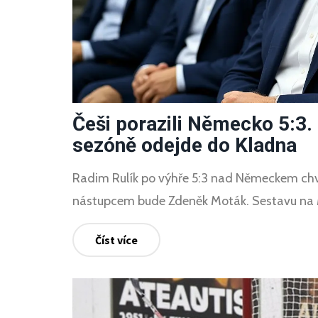
Češi porazili Německo 5:3. R
sezóně odejde do Kladna
Radim Rulík po výhře 5:3 nad Německem chvál
nástupcem bude Zdeněk Moták. Sestavu na MS 
Číst více