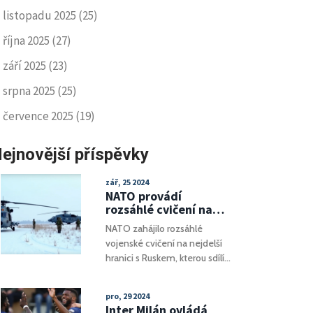
listopadu 2025
(25)
října 2025
(27)
září 2025
(23)
srpna 2025
(25)
července 2025
(19)
ejnovější příspěvky
zář, 25 2024
NATO provádí
rozsáhlé cvičení na
nejdelší hranici s
NATO zahájilo rozsáhlé
Ruskem
vojenské cvičení na nejdelší
hranici s Ruskem, kterou sdílí
Finsko, nejnovější člen NATO.
Hranice má délku 1340
pro, 29 2024
kilometrů. Tato cvičení
Inter Milán ovládá