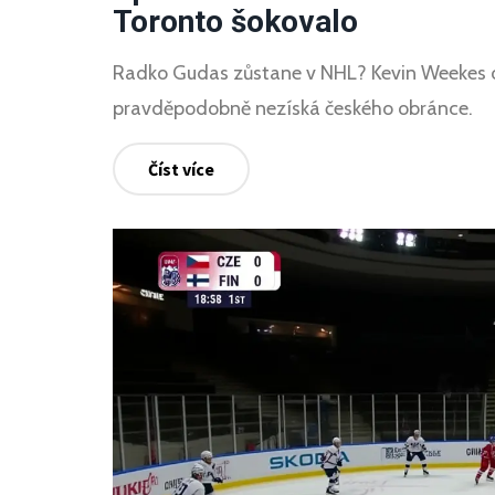
Toronto šokovalo
Radko Gudas zůstane v NHL? Kevin Weekes od
pravděpodobně nezíská českého obránce.
Číst více