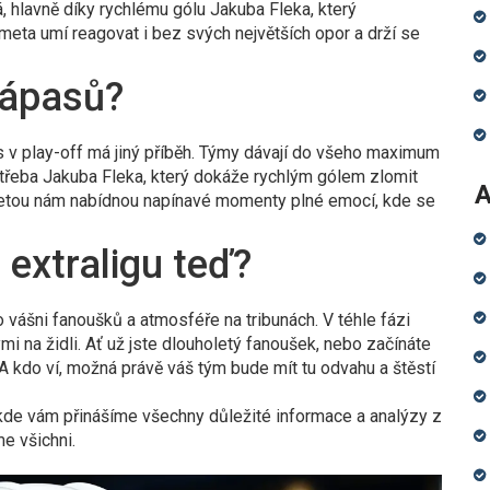
á, hlavně díky rychlému gólu Jakuba Fleka, který
ometa umí reagovat i bez svých největších opor a drží se
zápasů?
s v play-off má jiný příběh. Týmy dávají do všeho maximum
třeba Jakuba Fleka, který dokáže rychlým gólem zlomit
A
metou nám nabídnou napínavé momenty plné emocí, kde se
extraligu teď?
o vášni fanoušků a atmosféře na tribunách. V téhle fázi
i na židli. Ať už jste dlouholetý fanoušek, nebo začínáte
 A kdo ví, možná právě váš tým bude mít tu odvahu a štěstí
 kde vám přinášíme všechny důležité informace a analýzy z
e všichni.