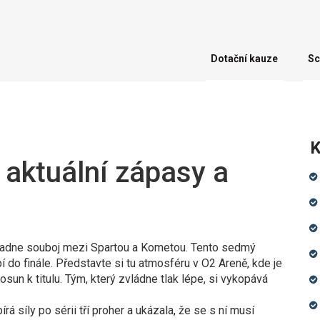
Dotační kauze
Sc
K
 aktuální zápasy a
opadne souboj mezi Spartou a Kometou. Tento sedmý
 do finále. Představte si tu atmosféru v O2 Areně, kde je
un k titulu. Tým, který zvládne tlak lépe, si vykopává
á síly po sérii tří proher a ukázala, že se s ní musí