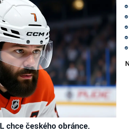
N
HL chce českého obránce,