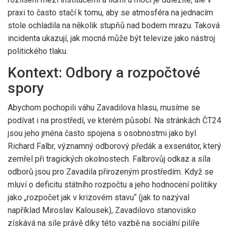
praxi to často stačí k tomu, aby se atmosféra na jednacím
stole ochladila na několik stupňů nad bodem mrazu. Taková
incidenta ukazují, jak mocná může být televize jako nástroj
politického tlaku.
Kontext: Odbory a rozpočtové
spory
Abychom pochopili váhu Zavadilova hlasu, musíme se
podívat i na prostředí, ve kterém působí. Na stránkách ČT24
jsou jeho jména často spojena s osobnostmi jako byl
Richard Falbr, významný odborový předák a exsenátor, který
zemřel při tragických okolnostech. Falbrovůj odkaz a síla
odborů jsou pro Zavadila přirozeným prostředím. Když se
mluví o deficitu státního rozpočtu a jeho hodnocení politiky
jako „rozpočet jak v krizovém stavu“ (jak to nazýval
například Miroslav Kalousek), Zavadilovo stanovisko
získává na síle právě díky této vazbě na sociální pilíře