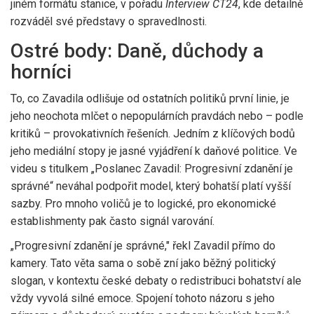
jiném formátu stanice, v pořadu
Interview ČT24
, kde detailně
rozváděl své představy o spravedlnosti.
Ostré body: Daně, důchody a
horníci
To, co Zavadila odlišuje od ostatních politiků první linie, je
jeho neochota mlčet o nepopulárních pravdách nebo – podle
kritiků – provokativních řešeních. Jedním z klíčových bodů
jeho mediální stopy je jasné vyjádření k daňové politice. Ve
videu s titulkem „Poslanec Zavadil: Progresivní zdanění je
správné“ neváhal podpořit model, který bohatší platí vyšší
sazby. Pro mnoho voličů je to logické, pro ekonomické
establishmenty pak často signál varování.
„Progresivní zdanění je správné," řekl Zavadil přímo do
kamery. Tato věta sama o sobě zní jako běžný politický
slogan, v kontextu české debaty o redistribuci bohatství ale
vždy vyvolá silné emoce. Spojení tohoto názoru s jeho