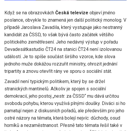
Když se na obrazovkách
Česká televize
objeví jméno
poslance, obvykle to znamená jen další politický monolog. V
případě
Jaroslava Zavadila
, který vystupuje jako nestranný
kandidát za
ČSSD
, to však bývá často začátek většího
politického zemětřesení. Jeho nedávný výstup v pořadu
Devadesátka
studio ČT24
na stanici
ČT24
není izolovanou
událostí. Je to spíše součást širšího vzorce, kde slova
jednoho muže dokážou rozzuřit ministry, ohrozit jednání
tripartity a znovu otevřít rány ve sporu o sociální stát.
Zavadil není typickým politikem, který by se držel
stranických mantinelů. Ačkoliv je spojen s sociální
demokracií, jeho postoj „nestr. za ČSSD“ mu dává určitou
svobodu pohybu, kterou využívá plnými doušky. Diváci si ho
pamatují nejen z diskusních pořadů, ale především pro jeho
ostré názory na témata, která bolejí nejvíc: důchody, osud
horníků a nezaměstnanost. Přesně tato témata řešil také v