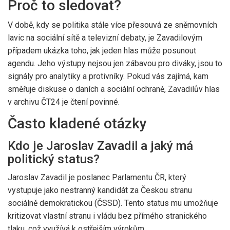
Proč to sledovat?
V době, kdy se politika stále více přesouvá ze sněmovních
lavic na sociální sítě a televizní debaty, je Zavadilovým
případem ukázka toho, jak jeden hlas může posunout
agendu. Jeho výstupy nejsou jen zábavou pro diváky, jsou to
signály pro analytiky a protivníky. Pokud vás zajímá, kam
směřuje diskuse o daních a sociální ochraně, Zavadilův hlas
v archivu ČT24 je čtení povinné.
Často kladené otázky
Kdo je Jaroslav Zavadil a jaký má
politický status?
Jaroslav Zavadil je poslanec Parlamentu ČR, který
vystupuje jako nestranný kandidát za Českou stranu
sociálně demokratickou (ČSSD). Tento status mu umožňuje
kritizovat vlastní stranu i vládu bez přímého stranického
tlaku, což využívá k ostřejším výrokům.