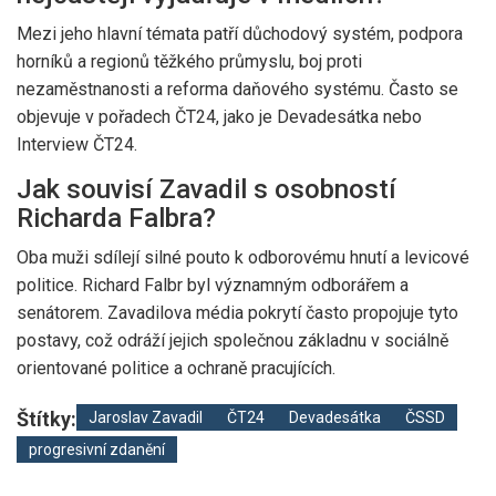
Mezi jeho hlavní témata patří důchodový systém, podpora
horníků a regionů těžkého průmyslu, boj proti
nezaměstnanosti a reforma daňového systému. Často se
objevuje v pořadech ČT24, jako je Devadesátka nebo
Interview ČT24.
Jak souvisí Zavadil s osobností
Richarda Falbra?
Oba muži sdílejí silné pouto k odborovému hnutí a levicové
politice. Richard Falbr byl významným odborářem a
senátorem. Zavadilova média pokrytí často propojuje tyto
postavy, což odráží jejich společnou základnu v sociálně
orientované politice a ochraně pracujících.
Štítky:
Jaroslav Zavadil
ČT24
Devadesátka
ČSSD
progresivní zdanění