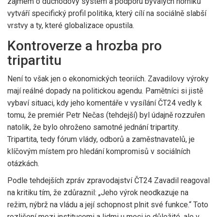
zájmem o důchodový systém a podporu bývalých horníků
vytváří specifický profil politika, který cílí na sociálně slabší
vrstvy a ty, které globalizace opustila.
Kontroverze a hrozba pro
tripartitu
Není to však jen o ekonomických teoriích. Zavadilovy výroky
mají reálné dopady na politickou agendu. Pamětníci si jistě
vybaví situaci, kdy jeho komentáře v vysílání ČT24 vedly k
tomu, že premiér Petr Nečas (tehdejší) byl údajně rozzuřen
natolik, že bylo ohroženo samotné jednání tripartity.
Tripartita, tedy fórum vlády, odborů a zaměstnavatelů, je
klíčovým místem pro hledání kompromisů v sociálních
otázkách.
Podle tehdejších zpráv zpravodajství ČT24 Zavadil reagoval
na kritiku tím, že zdůraznil: „Jeho výrok neodkazuje na
režim, nýbrž na vládu a její schopnost plnit své funkce.“ Toto
rozlišení mezi institucemi a lidmi u moci je důležité, ale v