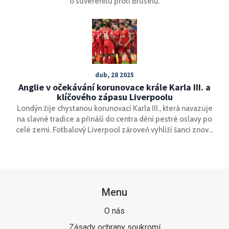
o suverenitu proti Bruselu.
dub, 28 2025
Anglie v očekávání korunovace krále Karla III. a
klíčového zápasu Liverpoolu
Londýn žije chystanou korunovací Karla III., která navazuje
na slavné tradice a přináší do centra dění pestré oslavy po
celé zemi. Fotbalový Liverpool zároveň vyhlíží šanci znovu
usednout na 'bidýlko', tedy vrchol ligové tabulky.
Menu
O nás
Zásady ochrany soukromí