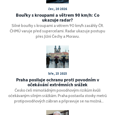
čec, 20 2026
Bouřky s kroupami a větrem 90 km/h: Co
ukazuje radar?
Silné bouřky s kroupami a větrem 90 km/h zasáhly ČR.
ČHMÚ varuje před supercelami. Radar ukazuje postupu
přes Jižní Čechy a Moravu.
bře, 25 2025
Praha posiluje ochranu proti povodním v
očekávání extrémních srážek
Česko čelí mimořádným povodňovým rizikům kvůli
očekávaným silným srážkám. Praha postavila stovky metrů
protipovodňových zábran a připravuje se na možná
kritická stoupání vodních hladin. V ohrožených oblastech
jako Jeseník a Chrudim začaly evakuace. Obyvatelé musí