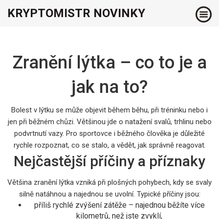
KRYPTOMISTR NOVINKY
Zranění lýtka – co to je a
jak na to?
Bolest v lýtku se může objevit během běhu, při tréninku nebo i
jen při běžném chůzi. Většinou jde o natažení svalů, trhlinu nebo
podvrtnutí vazy. Pro sportovce i běžného člověka je důležité
rychle rozpoznat, co se stalo, a vědět, jak správně reagovat.
Nejčastější příčiny a příznaky
Většina zranění lýtka vzniká při plošných pohybech, kdy se svaly
silně natáhnou a najednou se uvolní. Typické příčiny jsou:
příliš rychlé zvýšení zátěže – najednou běžíte více
kilometrů, než jste zvyklí,