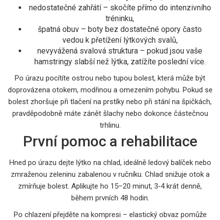
nedostatečné zahřátí – skočíte přímo do intenzivního
tréninku,
špatná obuv – boty bez dostatečné opory často
vedou k přetížení lýtkových svalů,
nevyvážená svalová struktura – pokud jsou vaše
hamstringy slabší než lýtka, zatížíte poslední více.
Po úrazu pocítíte ostrou nebo tupou bolest, která může být
doprovázena otokem, modřinou a omezením pohybu. Pokud se
bolest zhoršuje při tlačení na prstíky nebo při stání na špičkách,
pravděpodobně máte zánět šlachy nebo dokonce částečnou
trhlinu.
První pomoc a rehabilitace
Hned po úrazu dejte lýtko na chlad, ideálně ledový balíček nebo
zmraženou zeleninu zabalenou v ručníku. Chlad snižuje otok a
zmírňuje bolest. Aplikujte ho 15–20 minut, 3‑4 krát denně,
během prvních 48 hodin.
Po chlazení přejděte na kompresi – elastický obvaz pomůže