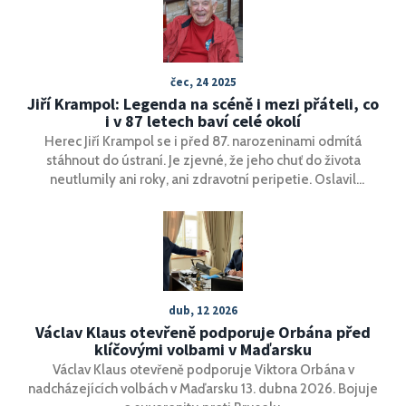
dbát výstrah a připravit se na možné evakuace, přičemž
záchranné složky zůstávají v pohotovosti.
čec, 24 2025
Jiří Krampol: Legenda na scéně i mezi přáteli, co
i v 87 letech baví celé okolí
Herec Jiří Krampol se i před 87. narozeninami odmítá
stáhnout do ústraní. Je zjevné, že jeho chuť do života
neutlumily ani roky, ani zdravotní peripetie. Oslavil
narozeniny zpěváka Goldolána po boku známých
osobností, užíval si společnost, legraci i pozornost
mladších kolegyň, a zůstává nepřehlédnutelnou postavou
českého showbyznysu.
dub, 12 2026
Václav Klaus otevřeně podporuje Orbána před
klíčovými volbami v Maďarsku
Václav Klaus otevřeně podporuje Viktora Orbána v
nadcházejících volbách v Maďarsku 13. dubna 2026. Bojuje