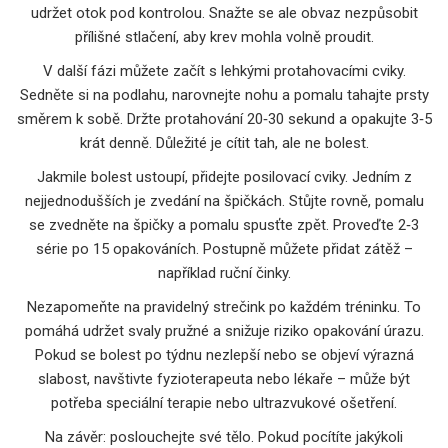
udržet otok pod kontrolou. Snažte se ale obvaz nezpůsobit
přílišné stlačení, aby krev mohla volně proudit.
V další fázi můžete začít s lehkými protahovacími cviky.
Sedněte si na podlahu, narovnejte nohu a pomalu tahajte prsty
směrem k sobě. Držte protahování 20‑30 sekund a opakujte 3‑5
krát denně. Důležité je cítit tah, ale ne bolest.
Jakmile bolest ustoupí, přidejte posilovací cviky. Jedním z
nejjednodušších je zvedání na špičkách. Stůjte rovně, pomalu
se zvedněte na špičky a pomalu spusťte zpět. Proveďte 2‑3
série po 15 opakováních. Postupně můžete přidat zátěž –
například ruční činky.
Nezapomeňte na pravidelný strečink po každém tréninku. To
pomáhá udržet svaly pružné a snižuje riziko opakování úrazu.
Pokud se bolest po týdnu nezlepší nebo se objeví výrazná
slabost, navštivte fyzioterapeuta nebo lékaře – může být
potřeba speciální terapie nebo ultrazvukové ošetření.
Na závěr: poslouchejte své tělo. Pokud pocítíte jakýkoli