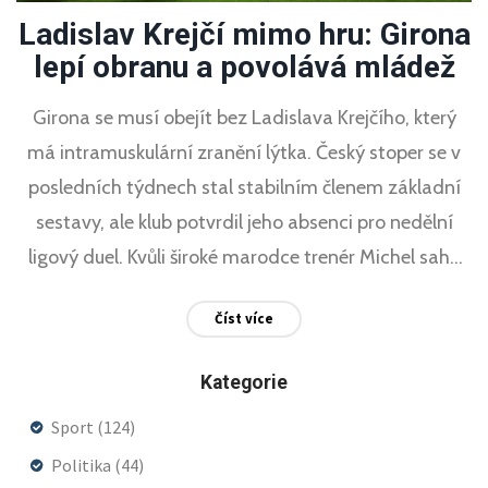
Ladislav Krejčí mimo hru: Girona
lepí obranu a povolává mládež
Girona se musí obejít bez Ladislava Krejčího, který
má intramuskulární zranění lýtka. Český stoper se v
posledních týdnech stal stabilním členem základní
sestavy, ale klub potvrdil jeho absenci pro nedělní
ligový duel. Kvůli široké marodce trenér Michel sahá
po Daleym Blindovi, Davidu Lópezovi a Juanpem a do
Číst více
nominace zařadil šest hráčů z juniorky.
Kategorie
Sport
(124)
Politika
(44)