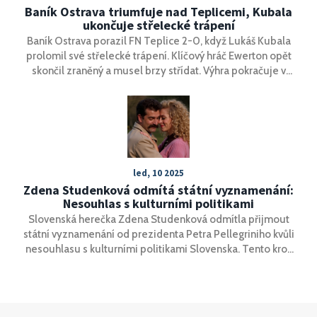
Baník Ostrava triumfuje nad Teplicemi, Kubala
ukončuje střelecké trápení
Baník Ostrava porazil FN Teplice 2-0, když Lukáš Kubala
prolomil své střelecké trápení. Klíčový hráč Ewerton opět
skončil zraněný a musel brzy střídat. Výhra pokračuje v
dobré sérii Baníku proti Teplicím, kteří se stále trápí ve
venkovních utkáních.
led, 10 2025
Zdena Studenková odmítá státní vyznamenání:
Nesouhlas s kulturními politikami
Slovenská herečka Zdena Studenková odmítla přijmout
státní vyznamenání od prezidenta Petra Pellegriniho kvůli
nesouhlasu s kulturními politikami Slovenska. Tento krok
zvýrazňuje napětí v kulturní sféře země. Odmítavé gesto
Studenkové bylo široce pokryto médii a zdůrazňuje její
postoj vůči současným vládním politikám.