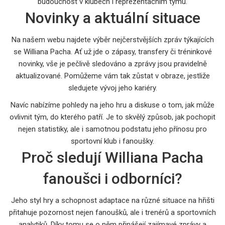
budoucnost v klubech i reprezentačním týmu.
Novinky a aktuální situace
Na našem webu najdete výběr nejčerstvějších zpráv týkajících
se Williana Pacha. Ať už jde o zápasy, transfery či tréninkové
novinky, vše je pečlivě sledováno a zprávy jsou pravidelně
aktualizované. Pomůžeme vám tak zůstat v obraze, jestliže
sledujete vývoj jeho kariéry.
Navíc nabízíme pohledy na jeho hru a diskuse o tom, jak může
ovlivnit tým, do kterého patří. Je to skvělý způsob, jak pochopit
nejen statistiky, ale i samotnou podstatu jeho přínosu pro
sportovní klub i fanoušky.
Proč sledují Williana Pacha
fanoušci i odborníci?
Jeho styl hry a schopnost adaptace na různé situace na hřišti
přitahuje pozornost nejen fanoušků, ale i trenérů a sportovních
analytiků. Díky tomu se o něm přinášejí zajímavé zprávy a