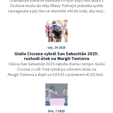
Dramatická scéna se odehrála v Praze, když muž skočil z
Čechova mostu do řeky Vltavy. Policejní jednotka rychle
zareagovala a její člen se okamžitě vrhl do vody, aby muže
zachránil. Díky rychlému zásahu se podařilo muže
bezpečně vytáhnout z vody. Událost zdůrazňuje
nebezpečí vstupu do rozvodněných řek a statečnost
záchranářů.
srp, 24 2025
Giulio Ciccone vyhrál San Sebastián 2025:
rozhodl útok na Murgil‑Tontorra
Clásica San Sebastián 2025 nabídla drama i tempo. Giulio
Ciccone z Lidl–Trek vyhrál po sólovém útoku na
Murgil‑Tontorra a dojel za 5:05:33 s průměrem 41,512 km/h.
Druhý skončil Jan Christen (+9 s), třetí Maxim Van Gils (+18
s). Rozhodl nástup po akci Primože Rogliče na Erlaitz.
Závod týden po Tour opět ukázal formu jezdců před
Vueltou.
bře, 7 2025