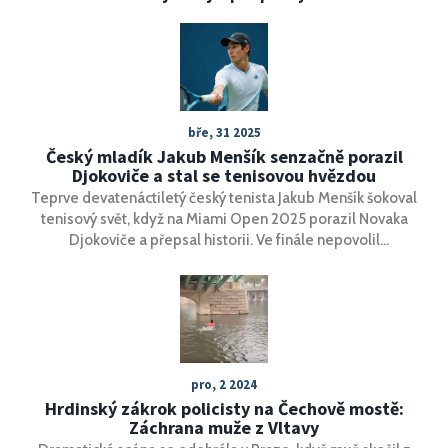
bře, 31 2025
Český mladík Jakub Menšík senzačně porazil
Djokoviče a stal se tenisovou hvězdou
Teprve devatenáctiletý český tenista Jakub Menšík šokoval
tenisový svět, když na Miami Open 2025 porazil Novaka
Djokoviče a přepsal historii. Ve finále nepovolil
Djokovičovi ani set, čímž se stal nejmladším vítězem
turnaje a poskočil na 24. místo světového žebříčku.
Přestože bojoval se zraněním kolena, jeho výkon byl
dominantní a získal uznání i od svého idola Djokoviče.
pro, 2 2024
Hrdinský zákrok policisty na Čechově mostě:
Záchrana muže z Vltavy