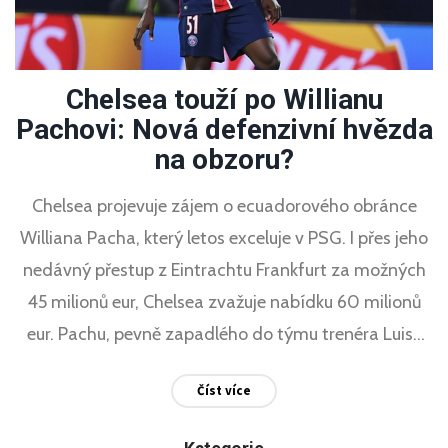
Chelsea touží po Willianu
Pachovi: Nová defenzivní hvězda
na obzoru?
Chelsea projevuje zájem o ecuadorového obránce
Williana Pacha, který letos exceluje v PSG. I přes jeho
nedávný přestup z Eintrachtu Frankfurt za možných
45 milionů eur, Chelsea zvažuje nabídku 60 milionů
eur. Pachu, pevně zapadlého do týmu trenéra Luise
Enriqueho, si však PSG přeje udržet jako součást své
Číst více
mladé sestavy. Trenér Enzo Maresca vidí Pacha jako
klíčový prvek Chelsea pro budoucí úspěchy.