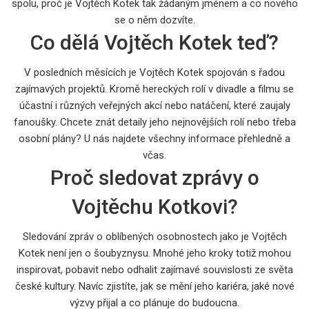
spolu, proč je Vojtěch Kotek tak žádaným jménem a co nového
se o něm dozvíte.
Co dělá Vojtěch Kotek teď?
V posledních měsících je Vojtěch Kotek spojován s řadou
zajímavých projektů. Kromě hereckých rolí v divadle a filmu se
účastní i různých veřejných akcí nebo natáčení, které zaujaly
fanoušky. Chcete znát detaily jeho nejnovějších rolí nebo třeba
osobní plány? U nás najdete všechny informace přehledně a
včas.
Proč sledovat zprávy o
Vojtěchu Kotkovi?
Sledování zpráv o oblíbených osobnostech jako je Vojtěch
Kotek není jen o šoubyznysu. Mnohé jeho kroky totiž mohou
inspirovat, pobavit nebo odhalit zajímavé souvislosti ze světa
české kultury. Navíc zjistíte, jak se mění jeho kariéra, jaké nové
výzvy přijal a co plánuje do budoucna.