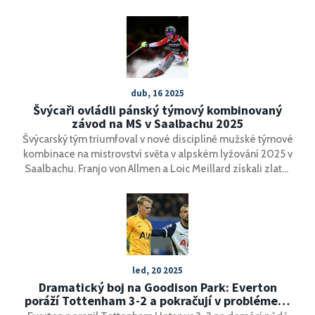
spojována s příchodem svatého Martina na bílém koni a
první ochutnávkou vína roku. I když svatý Martin letos na
bílém koni nedorazil, ceremonie odhalení vína na náměstí
Svornosti nabídla návštěvníkům přehled kvality a
rozmanitosti místních vinařů.
dub, 16 2025
Švýcaři ovládli pánský týmový kombinovaný
závod na MS v Saalbachu 2025
Švýcarský tým triumfoval v nové disciplíně mužské týmové
kombinace na mistrovství světa v alpském lyžování 2025 v
Saalbachu. Franjo von Allmen a Loic Meillard získali zlato.
Švýcaři obsadili všechny medailové příčky, zatímco
rakouské týmy čelily obtížím. Nová disciplína debutuje na
olympiádě 2026.
led, 20 2025
Dramatický boj na Goodison Park: Everton
poráží Tottenham 3-2 a pokračují v problémech
Spurs v lize