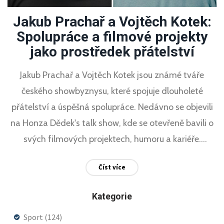
Jakub Prachař a Vojtěch Kotek:
Spolupráce a filmové projekty
jako prostředek přátelství
Jakub Prachař a Vojtěch Kotek jsou známé tváře
českého showbyznysu, které spojuje dlouholeté
přátelství a úspěšná spolupráce. Nedávno se objevili
na Honza Dědek's talk show, kde se otevřeně bavili o
svých filmových projektech, humoru a kariéře.
Prachař vydal humornou poznámku o přehnané
Číst více
mediální pozornosti, zatímco Kotek zdůraznil záhady
české verze seriálu Zrádci.
Kategorie
Sport
(124)