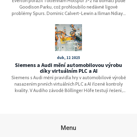
Everton porazil Tottenham Hotspur 3-2 na domácí půdě
Goodison Parku, což prohloubilo nedávné ligové
problémy Spurs. Dominic Calvert-Lewin a Iliman Ndiaye
přispěli góly k domácí převaze, zatímco vlastní gól
Archieho Graye zpečetil osud Tottenhamu před koncem
prvního poločasu. Přestože Spurs zlepšili hru ve druhé
půli a vstřelili dva góly, na zvrat to nestačilo a tlak na
manažera Ange Postecogloua roste.
dub, 12 2025
Siemens a Audi mění automobilovou výrobu
díky virtuálním PLC a AI
Siemens s Audi mění pravidla hry v automobilové výrobě
nasazením prvních virtuálních PLC a AI řízené kontroly
kvality. V Audiho závodě Böllinger Höfe testují řešení,
která umožní centrální řízení, rychlejší softwarové
aktualizace a efektivnější sledování produkce. Cílem je
rozšíření automatizace do dalších závodů a zajištění
výroby bez poruch.
Menu