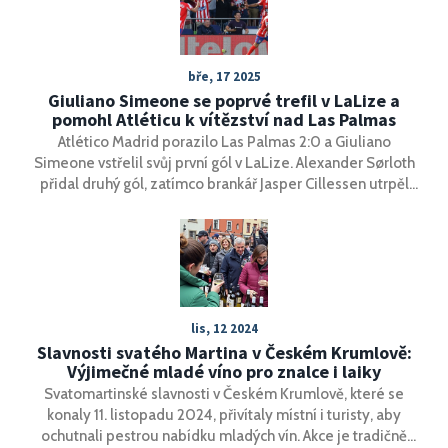
bře, 17 2025
Giuliano Simeone se poprvé trefil v LaLize a
pomohl Atléticu k vítězství nad Las Palmas
Atlético Madrid porazilo Las Palmas 2:0 a Giuliano
Simeone vstřelil svůj první gól v LaLize. Alexander Sørloth
přidal druhý gól, zatímco brankář Jasper Cillessen utrpěl
zranění hlavy. Byl to první zápas, kde Diego Martínez jako
trenér Las Palmas pocítil porážku. Utkání bylo
poznamenáno rozhodnutím VAR a střelou Antoina
Griezmanna, která skončila na břevně.
lis, 12 2024
Slavnosti svatého Martina v Českém Krumlově:
Výjimečné mladé víno pro znalce i laiky
Svatomartinské slavnosti v Českém Krumlově, které se
konaly 11. listopadu 2024, přivítaly místní i turisty, aby
ochutnali pestrou nabídku mladých vín. Akce je tradičně