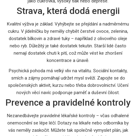
jako cukrovka, vysoký tlak nebo deprese.
Strava, která dodá energii
Kvalitní výživa je základ. Vyhýbejte se přejídání a nadměrnému
cukru. V jídelníčku by neměly chybět čerstvé ovoce, zelenina,
dostatek bílkovin a zdravé tuky – například z olivového oleje
nebo ryb. Důležitý je také dostatek tekutin. Starší lidé často
nemají dostatek chuti k pití, což může vést ke zhoršení
koncentrace a únavě.
Psychická pohoda má velký vliv na vitalitu. Sociální kontakty,
smích a zájmy pomáhají udržet mysl svěží. Zapojte se do
společenských aktivit, kurzu nebo třeba dobrovolnictví. Učení
nových věcí navíc podporuje paměť a duševní čilost.
Prevence a pravidelné kontroly
Nezanedbávejte pravidelné lékařské kontroly – včas odhalené
onemocnění se lépe léčí. Dotazy na lékaře nebo odborníka by
vás neměly zaskočit. Můžete tak společně vymyslet plán, jak