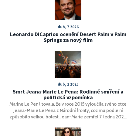
dub, 7 2026
Leonardo DiCapriou ocenění Desert Palm v Palm
Springs za nový film
dub, 1 2025
Smrt Jeana-Marie Le Pena: Rodinné smíření a
politická vzpomínka
Marine Le Pen litovala, že v roce 2015 vyloučila svého otce
Jeana-Marie Le Pena z Národní fronty, což mu podle ní
způsobilo velkou bolest. Jean-Marie zemřel 7. ledna 2025
a jeho smrt vedla k veřejné reflexi vztahu mezi otcem a
dcerou, která se v posledních letech zlepšila. Uprostřed
jejich smíření se veřejnost rozdělila v názorech na jeho