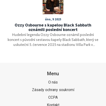
kontroverzní kariéru.
úno, 9 2025
Ozzy Osbourne s kapelou Black Sabbath
oznámili poslední koncert
Hudební legenda Ozzy Osbourne oznámil poslední
koncert s původní sestavou kapely Black Sabbath, který se
uskuteční 5. července 2025 na stadionu Villa Park v
Birminghamu. Tato historická událost, nazvaná **Back to
the Beginning**, přivítá i další metalové velikány a hosty.
Veškeré výtěžky z koncertu podpoří birminghamské
charitativní organizace, čímž kapela vzdává hold svému
rodnému městu.
Menu
O nás
Zásady ochrany soukromí
CCPA
Kontakt