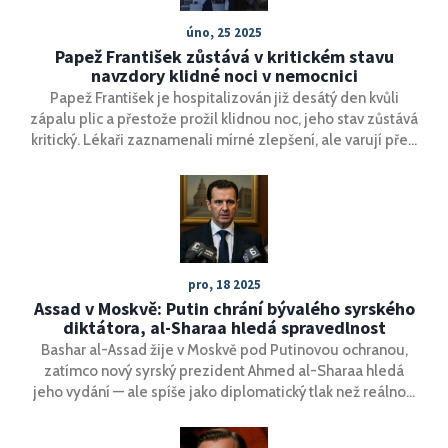
úno, 25 2025
Papež František zůstává v kritickém stavu
navzdory klidné noci v nemocnici
Papež František je hospitalizován již desátý den kvůli
zápalu plic a přestože prožil klidnou noc, jeho stav zůstává
kritický. Lékaři zaznamenali mírné zlepšení, ale varují před
komplikacemi kvůli jeho věku. Papež obnovil omezené
pracovní aktivity a nadále komunikuje s náboženskými
vůdci po celém světě.
pro, 18 2025
Assad v Moskvě: Putin chrání bývalého syrského
diktátora, al-Sharaa hledá spravedlnost
Bashar al-Assad žije v Moskvě pod Putinovou ochranou,
zatímco nový syrský prezident Ahmed al-Sharaa hledá
jeho vydání — ale spíše jako diplomatický tlak než reálnou
možnost. Rusko nechce vydávat diktátora, ale potřebuje
Syrii.