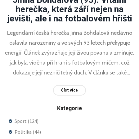
herečka, která září nejen na
jevišti, ale i na fotbalovém hřišti
Legendární česká herečka Jiřina Bohdalová nedávno
oslavila narozeniny a ve svých 93 letech překypuje
energií. Článek zvýrazňuje její živou povahu a zmiňuje,
jak byla viděna při hraní s fotbalovým míčem, což
dokazuje její nezničitelný duch. V článku se také
krátce poukazuje na její interakci s Karlem Gottem.
Číst více
Kategorie
Sport
(124)
Politika
(44)