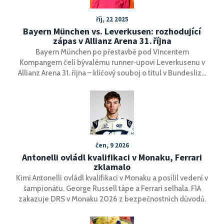
říj, 22 2025
Bayern München vs. Leverkusen: rozhodující
zápas v Allianz Arena 31. října
Bayern München po přestavbě pod Vincentem
Kompangem čelí bývalému runner‑upovi Leverkusenu v
Allianz Arena 31. října – klíčový souboj o titul v Bundeslize
2025/26.
čen, 9 2026
Antonelli ovládl kvalifikaci v Monaku, Ferrari
zklamalo
Kimi Antonelli ovládl kvalifikaci v Monaku a posílil vedení v
šampionátu. George Russell tápe a Ferrari selhala. FIA
zakazuje DRS v Monaku 2026 z bezpečnostních důvodů.