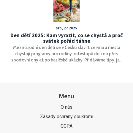
srp, 27 2025
Den dětí 2025: Kam vyrazit, co se chystá a proč
svátek pořád táhne
Mezinárodní den dětí se v Česku slaví 1. června a města
chystají programy pro rodiny: od vstupů do zoo přes
sportovní dny až po hasičské ukázky. Přidáváme tipy, jak
slavit levně, kde nebývá nával a jak si den užít i doma. Ne
každý svátek řeší, ale děti ocení společný čas, výlet a
zmrzlinu.
Menu
O nás
Zásady ochrany soukromí
CCPA