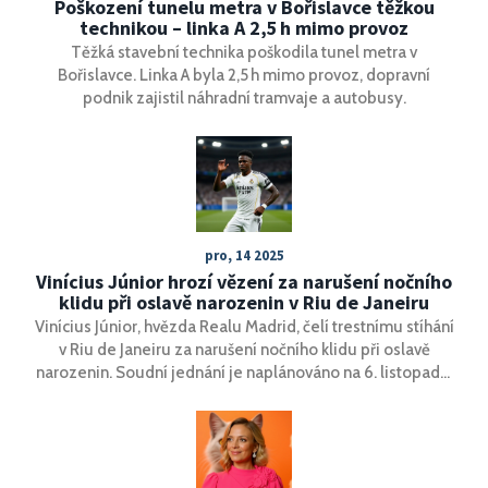
Poškození tunelu metra v Bořislavce těžkou
technikou – linka A 2,5 h mimo provoz
Těžká stavební technika poškodila tunel metra v
Bořislavce. Linka A byla 2,5 h mimo provoz, dopravní
podnik zajistil náhradní tramvaje a autobusy.
pro, 14 2025
Vinícius Júnior hrozí vězení za narušení nočního
klidu při oslavě narozenin v Riu de Janeiru
Vinícius Júnior, hvězda Realu Madrid, čelí trestnímu stíhání
v Riu de Janeiru za narušení nočního klidu při oslavě
narozenin. Soudní jednání je naplánováno na 6. listopadu,
hrozí mu až 3 měsíce vězení nebo pokuta.