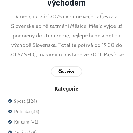
východem
V neděli 7. září 2025 uvidíme večer z Česka a
Slovenska úplné zatmění Měsíce. Měsíc vyjde už
ponořený do stínu Země, nejlépe bude vidět na
východě Slovenska. Totalita potrvá od 19:30 do
20:52 SELČ, maximum nastane ve 20:11. Měsíc se
zbarví do oranžova až měděna. Na západě zároveň
Číst více
uvidíme pás Venuše, nízko nad obzorem i Mars a
hvězdu Spica.
Kategorie
Sport
(124)
Politika
(44)
Kultura
(41)
Zprávy
(39)