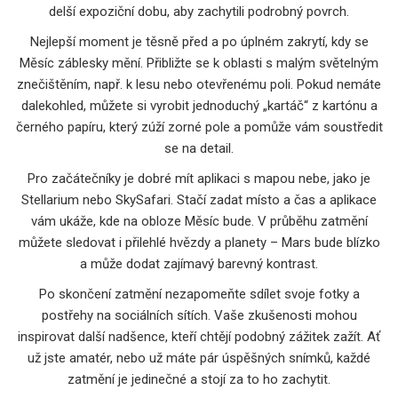
delší expoziční dobu, aby zachytili podrobný povrch.
Nejlepší moment je těsně před a po úplném zakrytí, kdy se
Měsíc záblesky mění. Přibližte se k oblasti s malým světelným
znečištěním, např. k lesu nebo otevřenému poli. Pokud nemáte
dalekohled, můžete si vyrobit jednoduchý „kartáč“ z kartónu a
černého papíru, který zúží zorné pole a pomůže vám soustředit
se na detail.
Pro začátečníky je dobré mít aplikaci s mapou nebe, jako je
Stellarium nebo SkySafari. Stačí zadat místo a čas a aplikace
vám ukáže, kde na obloze Měsíc bude. V průběhu zatmění
můžete sledovat i přilehlé hvězdy a planety – Mars bude blízko
a může dodat zajímavý barevný kontrast.
Po skončení zatmění nezapomeňte sdílet svoje fotky a
postřehy na sociálních sítích. Vaše zkušenosti mohou
inspirovat další nadšence, kteří chtějí podobný zážitek zažít. Ať
už jste amatér, nebo už máte pár úspěšných snímků, každé
zatmění je jedinečné a stojí za to ho zachytit.