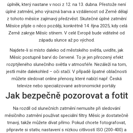
úplněk, který nastane v noci z 12. na 13. dubna. Přestože není
úplné zatmění, jeho výrazná barva a vzdálenost od Země dělají
z tohoto měsíce zajímavý předzvěst. Skutečné úplné zatmění
Měsíce přijde o něco později, konkrétně 14. října 2025, kdy celá
Země zakryje Měsíc stínem. V celé Evropě bude viditelné od
západu slunce až po východ.
Najdete-li si místo daleko od městského světla, uvidíte, jak
Měsíc postupně barví do červené. To je jen přirozený efekt
rozptýleného slunečního světla v atmosféře. Nezáleží na tom,
jestli máte dalekohled – oči stačí. V případě špatné oblačnosti
můžete sledovat online přenosy, které nabízí např. Česká
televize nebo specializované astronomické portály.
Jak bezpečně pozorovat a fotit
Na rozdíl od slunečních zatmění nemusíte při sledování
měsíčního zatmění používat speciální filtry. Měsíc je dostatečně
tmavý, takže můžete dívat přímo. Pokud chcete fotografovat,
připravte si stativ, nastavení s nízkou citlivostí ISO (200‑400) a