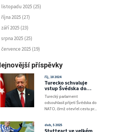
listopadu 2025
(25)
října 2025
(27)
září 2025
(23)
srpna 2025
(25)
července 2025
(19)
ejnovější příspěvky
říj, 18 2024
Turecko schvaluje
vstup Švédska do
NATO: Maďarsko je
Turecký parlament
poslední překážkou
odsouhlasil přijetí Švédska do
NATO, čímž otevřel cestu pro
plné členství země v alianci.
Zbývá pouze Maďarsko, které
dub, 5 2025
zatím neudělilo svůj souhlas.
Stuttgart ve velkém