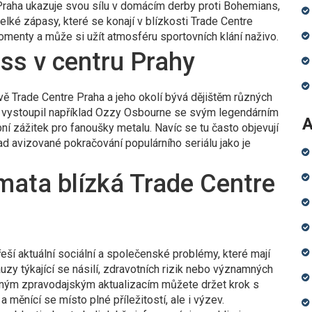
Praha ukazuje svou sílu v domácím derby proti Bohemians,
é zápasy, které se konají v blízkosti Trade Centre
menty a může si užít atmosféru sportovních klání naživo.
ss v centru Prahy
vě Trade Centre Praha a jeho okolí bývá dějištěm různých
de vystoupil například Ozzy Osbourne se svým legendárním
A
í zážitek pro fanoušky metalu. Navíc se tu často objevují
íklad avizované pokračování populárního seriálu jako je
émata blízká Trade Centre
 řeší aktuální sociální a společenské problémy, které mají
uzy týkající se násilí, zdravotních rizik nebo významných
elným zpravodajským aktualizacím můžete držet krok s
 měnící se místo plné příležitostí, ale i výzev.