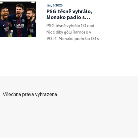
Adamem Beranem v čele
lis, 5 2025
vyřešili cestu přes Zlín i
PSG těsně vyhrálo,
Frýdek-Místek.
Monako padlo s
nováčkem:
PSG těsně vyhrálo 1:0 nad
Čtyřbodový odstup ve
Nice díky gólu Ramose v
špičce Ligue 1
90+4, Monako prohrálo 0:1 s
nováčkem Paris FC, a vznikl
čtyřbodový odstup ve špičce
Ligue 1. Marseille se vsunulo
na druhé místo.
. Všechna práva vyhrazena.