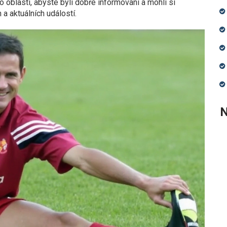
o oblasti, abyste byli dobře informováni a mohli si
a aktuálních událostí.
N