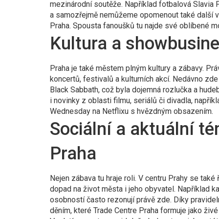
mezinárodní soutěže. Například fotbalová Slavia 
a samozřejmě nemůžeme opomenout také další velk
Praha. Spousta fanoušků tu najde své oblíbené mo
Kultura a showbusine
Praha je také městem plným kultury a zábavy. Prá
koncertů, festivalů a kulturních akcí. Nedávno z
Black Sabbath, což byla dojemná rozlučka a hudebn
i novinky z oblasti filmu, seriálů či divadla, např
Wednesday na Netflixu s hvězdným obsazením.
Sociální a aktuální t
Praha
Nejen zábava tu hraje roli. V centru Prahy se také
dopad na život města i jeho obyvatel. Například ka
osobností často rezonují právě zde. Díky pravid
děním, které Trade Centre Praha formuje jako živé a