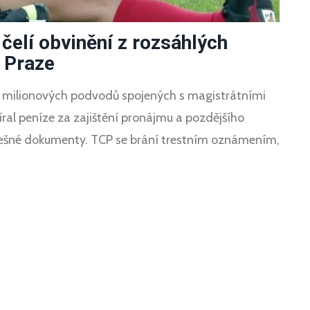
čelí obvinění z rozsáhlých
 Praze
z milionových podvodů spojených s magistrátními
bíral peníze za zajištění pronájmu a pozdějšího
alešné dokumenty. TCP se brání trestním oznámením,