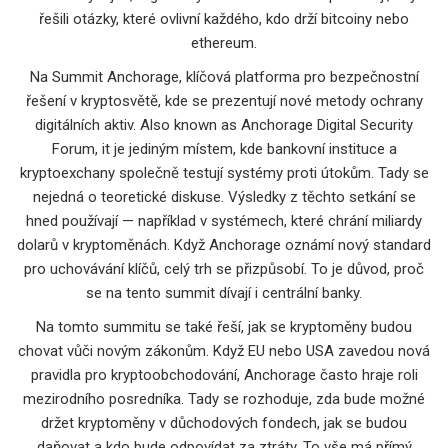
řešili otázky, které ovlivní každého, kdo drží bitcoiny nebo
ethereum.
Na
Summit Anchorage
,
klíčová platforma pro bezpečnostní
řešení v kryptosvětě, kde se prezentují nové metody ochrany
digitálních aktiv
. Also known as
Anchorage Digital Security
Forum
, it
je jediným místem, kde bankovní instituce a
kryptoexchany společně testují systémy proti útokům
.
Tady se
nejedná o teoretické diskuse. Výsledky z těchto setkání se
hned používají — například v systémech, které chrání miliardy
dolarů v kryptoměnách. Když Anchorage oznámí nový standard
pro uchovávání klíčů, celý trh se přizpůsobí. To je důvod, proč
se na tento summit dívají i centrální banky.
Na tomto summitu se také řeší, jak se kryptoměny budou
chovat vůči novým zákonům. Když EU nebo USA zavedou nová
pravidla pro kryptoobchodování, Anchorage často hraje roli
mezirodního posredníka. Tady se rozhoduje, zda bude možné
držet kryptoměny v důchodových fondech, jak se budou
daňovat a kdo bude odpovídat za ztráty. To vše má přímý