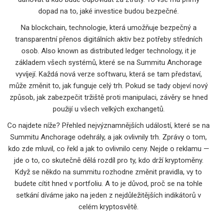
dopad na to, jaké investice budou bezpečné.
Na
blockchain
,
technologie, která umožňuje bezpečný a
transparentní přenos digitálních aktiv bez potřeby středních
osob
. Also known as
distributed ledger technology
, it
je
základem všech systémů, které se na Summitu Anchorage
vyvíjejí
.
Každá nová verze softwaru, která se tam představí,
může změnit to, jak funguje celý trh. Pokud se tady objeví nový
způsob, jak zabezpečit tržiště proti manipulaci, závěry se hned
použijí u všech velkých exchangetů.
Co najdete níže? Přehled nejvýznamnějších událostí, které se na
Summitu Anchorage odehrály, a jak ovlivnily trh. Zprávy o tom,
kdo zde mluvil, co řekl a jak to ovlivnilo ceny. Nejde o reklamu —
jde o to, co skutečně dělá rozdíl pro ty, kdo drží kryptoměny.
Když se někdo na summitu rozhodne změnit pravidla, vy to
budete cítit hned v portfoliu. A to je důvod, proč se na tohle
setkání díváme jako na jeden z nejdůležitějších indikátorů v
celém kryptosvětě.