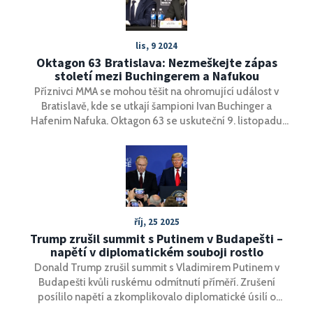
lis, 9 2024
Oktagon 63 Bratislava: Nezmeškejte zápas
století mezi Buchingerem a Nafukou
Příznivci MMA se mohou těšit na ohromující událost v
Bratislavě, kde se utkají šampioni Ivan Buchinger a
Hafenim Nafuka. Oktagon 63 se uskuteční 9. listopadu
2024 na Zimním stadionu Ondřeje Nepely a nabídne
nejen jedinečný hlavní zápas večera, ale také mnoho
dalších strhujících duelů. Akci lze sledovat živě na TV
Tipsport a TV Chance, které nabízejí bezplatný přenos po
jednoduché registraci.
říj, 25 2025
Trump zrušil summit s Putinem v Budapešti –
napětí v diplomatickém souboji rostlo
Donald Trump zrušil summit s Vladimirem Putinem v
Budapešti kvůli ruskému odmítnutí příměří. Zrušení
posílilo napětí a zkomplikovalo diplomatické úsilí o
ukončení války na Ukrajině.