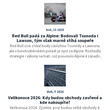
kvě, 13 2025
Red Bull padá za Alpine: Bodovali Tsunoda i
Lawson, tým však marně stíhá soupeře
Red Bull sice získal body zásluhou Tsunody a Lawsona,
ale v konstruktérském pořadí je nyní za Alpine. Rozhodly
strategie i výkony na trati, což posunulo Alpine k zásadní
výhodě v šampionátu. Individuální úspěchy jezdců
nestačily na lepší týmový výsledek.
dub, 5 2026
Velikonoce 2026: Kdy budou obchody zavřené a
kde nakoupíte?
Velikonoce 2026: Zjistěte, proč budou velké obchody 6.