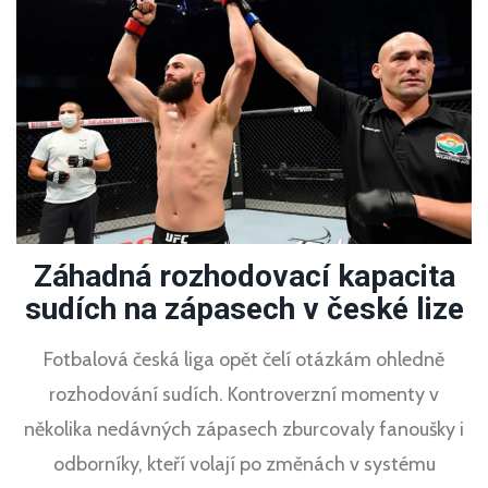
Záhadná rozhodovací kapacita
sudích na zápasech v české lize
Fotbalová česká liga opět čelí otázkám ohledně
rozhodování sudích. Kontroverzní momenty v
několika nedávných zápasech zburcovaly fanoušky i
odborníky, kteří volají po změnách v systému