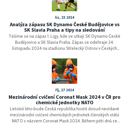
lis, 25 2024
Analýza zápasu SK Dynamo České Budějovice vs
SK Slavia Praha a tipy na sledování
Těšíme se na zápas 1. Ligy, kde se utkají SK Dynamo České
Budějovice a SK Slavia Praha. Zápas se odehraje 24.
listopadu 2024 na stadionu Střelecký Ostrov v Českých
Budějovicích. Slavia Praha, na čele ligové tabulky, se těší
na posílení své vedoucí pozice. České Budějovice se
pokusí překvapivě bodovat proti favorizovanému týmu.
Jak dopadne střet s ohledem na nedávné formy obou
týmů? Sledujte zápas živě na dostupných kanálech.
říj, 27 2024
Mezinárodní cvičení Coronat Mask 2024 v ČR pro
chemické jednotky NATO
Letošní léto bude Česká republika hostit dosud nevídané
mezinárodní cvičení chemických jednotek členských států
NATO s názvem Coronat Mask 2024. Během pěti dnů se
mezi 9. a 14. červnem sejdou vojáci z třinácti zemí, včetně