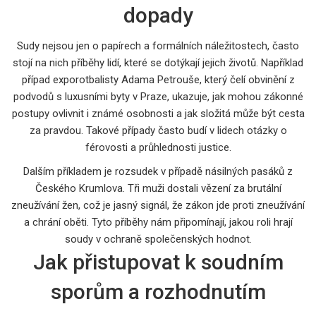
dopady
Sudy nejsou jen o papírech a formálních náležitostech, často
stojí na nich příběhy lidí, které se dotýkají jejich životů. Například
případ exporotbalisty Adama Petrouše, který čelí obvinění z
podvodů s luxusními byty v Praze, ukazuje, jak mohou zákonné
postupy ovlivnit i známé osobnosti a jak složitá může být cesta
za pravdou. Takové případy často budí v lidech otázky o
férovosti a průhlednosti justice.
Dalším příkladem je rozsudek v případě násilných pasáků z
Českého Krumlova. Tři muži dostali vězení za brutální
zneužívání žen, což je jasný signál, že zákon jde proti zneužívání
a chrání oběti. Tyto příběhy nám připomínají, jakou roli hrají
soudy v ochraně společenských hodnot.
Jak přistupovat k soudním
sporům a rozhodnutím