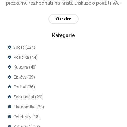
přezkumu rozhodnutí na hřišti. Diskuze o použití VAR
technologie a transparentnosti rozhodování je na
Číst více
denním pořádku.
Kategorie
Sport
(124)
Politika
(44)
Kultura
(40)
Zprávy
(39)
Fotbal
(36)
Zahraniční
(29)
Ekonomika
(20)
Celebrity
(18)
Zahraničí
(17)