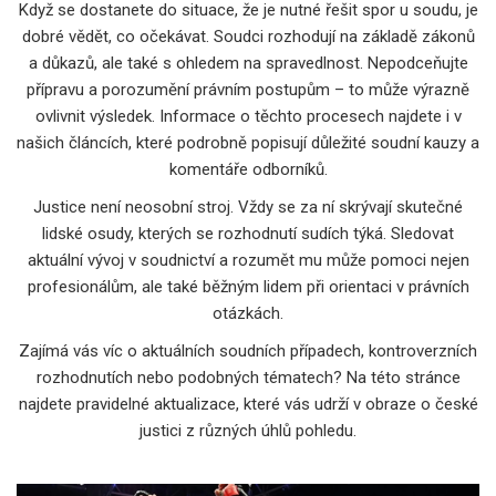
Když se dostanete do situace, že je nutné řešit spor u soudu, je
dobré vědět, co očekávat. Soudci rozhodují na základě zákonů
a důkazů, ale také s ohledem na spravedlnost. Nepodceňujte
přípravu a porozumění právním postupům – to může výrazně
ovlivnit výsledek. Informace o těchto procesech najdete i v
našich článcích, které podrobně popisují důležité soudní kauzy a
komentáře odborníků.
Justice není neosobní stroj. Vždy se za ní skrývají skutečné
lidské osudy, kterých se rozhodnutí sudích týká. Sledovat
aktuální vývoj v soudnictví a rozumět mu může pomoci nejen
profesionálům, ale také běžným lidem při orientaci v právních
otázkách.
Zajímá vás víc o aktuálních soudních případech, kontroverzních
rozhodnutích nebo podobných tématech? Na této stránce
najdete pravidelné aktualizace, které vás udrží v obraze o české
justici z různých úhlů pohledu.