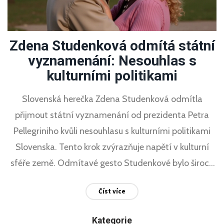
Zdena Studenková odmítá státní
vyznamenání: Nesouhlas s
kulturními politikami
Slovenská herečka Zdena Studenková odmítla
přijmout státní vyznamenání od prezidenta Petra
Pellegriniho kvůli nesouhlasu s kulturními politikami
Slovenska. Tento krok zvýrazňuje napětí v kulturní
sféře země. Odmítavé gesto Studenkové bylo široce
pokryto médii a zdůrazňuje její postoj vůči současným
Číst více
vládním politikám.
Kategorie