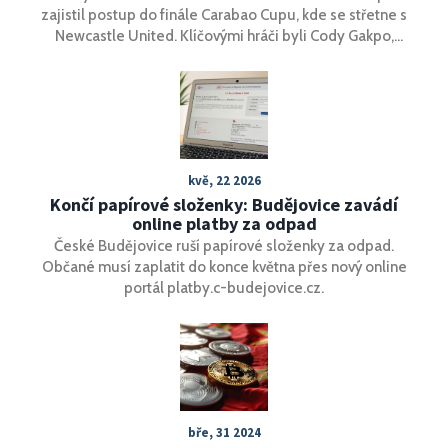
zajistil postup do finále Carabao Cupu, kde se střetne s
Newcastle United. Klíčovými hráči byli Cody Gakpo,
Mohamed Salah, Dominik Szoboszlai a Virgil van Dijk.
Gólman Tottenhamu Antonín Kinský zavinil rozhodující
penaltu. Manažer Arne Slot se s Liverpoolem dostal do
prvního velkého finále v Anglii.
kvě, 22 2026
Končí papírové složenky: Budějovice zavádí
online platby za odpad
České Budějovice ruší papírové složenky za odpad.
Občané musí zaplatit do konce května přes nový online
portál platby.c-budejovice.cz.
bře, 31 2024