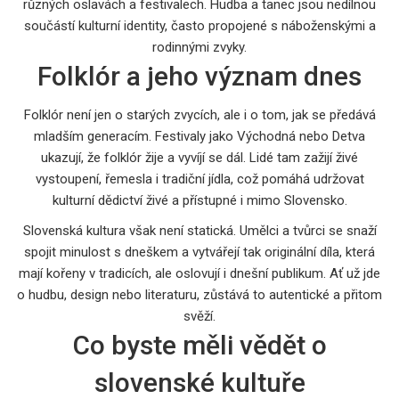
různých oslavách a festivalech. Hudba a tanec jsou nedílnou
součástí kulturní identity, často propojené s náboženskými a
rodinnými zvyky.
Folklór a jeho význam dnes
Folklór není jen o starých zvycích, ale i o tom, jak se předává
mladším generacím. Festivaly jako Východná nebo Detva
ukazují, že folklór žije a vyvíjí se dál. Lidé tam zažijí živé
vystoupení, řemesla i tradiční jídla, což pomáhá udržovat
kulturní dědictví živé a přístupné i mimo Slovensko.
Slovenská kultura však není statická. Umělci a tvůrci se snaží
spojit minulost s dneškem a vytvářejí tak originální díla, která
mají kořeny v tradicích, ale oslovují i dnešní publikum. Ať už jde
o hudbu, design nebo literaturu, zůstává to autentické a přitom
svěží.
Co byste měli vědět o
slovenské kultuře