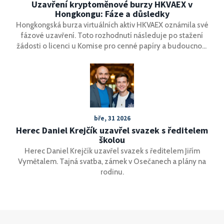
Uzavření kryptoměnové burzy HKVAEX v
Hongkongu: Fáze a důsledky
Hongkongská burza virtuálních aktiv HKVAEX oznámila své
fázové uzavření. Toto rozhodnutí následuje po stažení
žádosti o licenci u Komise pro cenné papíry a budoucnost
(SFC) kvůli nesplnění regulačních požadavků.
bře, 31 2026
Herec Daniel Krejčík uzavřel svazek s ředitelem
školou
Herec Daniel Krejčík uzavřel svazek s ředitelem Jiřím
Vymětalem. Tajná svatba, zámek v Osečanech a plány na
rodinu.