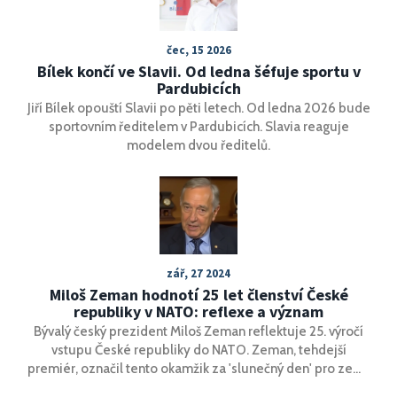
čec, 15 2026
Bílek končí ve Slavii. Od ledna šéfuje sportu v
Pardubicích
Jiří Bílek opouští Slavii po pěti letech. Od ledna 2026 bude
sportovním ředitelem v Pardubicích. Slavia reaguje
modelem dvou ředitelů.
zář, 27 2024
Miloš Zeman hodnotí 25 let členství České
republiky v NATO: reflexe a význam
Bývalý český prezident Miloš Zeman reflektuje 25. výročí
vstupu České republiky do NATO. Zeman, tehdejší
premiér, označil tento okamžik za 'slunečný den' pro zemi.
Tento významný moment podtrhl integraci ČR do