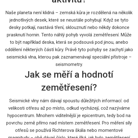
Naše planeta není klidná – zemská kůra je rozdělená na několik
jednotlivých desek, které se neustále pohybují. Když se tyto
desky potkají, nastává tření, sklouznutí nebo někdy dokonce
prasknutí hornin. Tento náhlý pohyb vyvolá zemětřesení. Může
to být například deska, která se podsouvá pod jinou, anebo
oddělení některých částí kůry. Právě tyto pohyby se zachytí jako
seismická vlna, kterou pak zaznamenávají speciální přístroje –
seismometry.
Jak se měří a hodnotí
zemětřesení?
Seismické vlny nám dávají spoustu důležitých informací: od
velikosti otřesu až po místo, odkud vycházejí, což nazýváme
hypocentrum. Mnohem viditelnější je epicentrum, tedy bod na
povrchu země přímo nad místem zemětřesení. Pro měření síly
otřesů se používá Richterova škála nebo momentové
magnitudy – obě dávají číslo, které říká, jak bylo zemětřesení