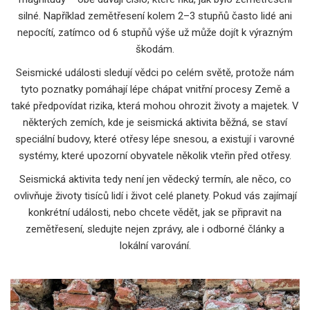
silné. Například zemětřesení kolem 2–3 stupňů často lidé ani
nepocítí, zatímco od 6 stupňů výše už může dojít k výrazným
škodám.
Seismické události sledují vědci po celém světě, protože nám
tyto poznatky pomáhají lépe chápat vnitřní procesy Země a
také předpovídat rizika, která mohou ohrozit životy a majetek. V
některých zemích, kde je seismická aktivita běžná, se staví
speciální budovy, které otřesy lépe snesou, a existují i varovné
systémy, které upozorní obyvatele několik vteřin před otřesy.
Seismická aktivita tedy není jen vědecký termín, ale něco, co
ovlivňuje životy tisíců lidí i život celé planety. Pokud vás zajímají
konkrétní události, nebo chcete vědět, jak se připravit na
zemětřesení, sledujte nejen zprávy, ale i odborné články a
lokální varování.