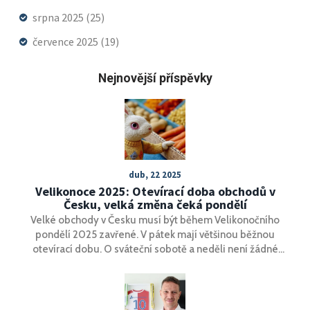
srpna 2025
(25)
července 2025
(19)
Nejnovější příspěvky
dub, 22 2025
Velikonoce 2025: Otevírací doba obchodů v
Česku, velká změna čeká pondělí
Velké obchody v Česku musí být během Velikonočního
pondělí 2025 zavřené. V pátek mají většinou běžnou
otevírací dobu. O sváteční sobotě a neděli není žádné
omezení, avšak některé menší obchody mohou otevírací
dobu zkrátit. Doporučuje se zkontrolovat konkrétní
otevírací hodiny obchodů.