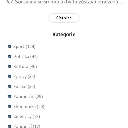
6,7. Současná seismická aktivita zůstává omezená s
průměrem sedmi zemětřesení ročně s magnitudou
Číst více
≥4,0 v rámci regionu.
Kategorie
Sport
(124)
Politika
(44)
Kultura
(40)
Zprávy
(39)
Fotbal
(36)
Zahraniční
(29)
Ekonomika
(20)
Celebrity
(18)
Zahraničí
(17)