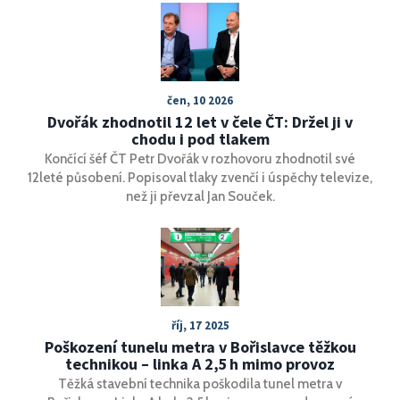
západních bezpečnostních struktur a posílil její
mezinárodní postavení.
čen, 10 2026
Dvořák zhodnotil 12 let v čele ČT: Držel ji v
chodu i pod tlakem
Končící šéf ČT Petr Dvořák v rozhovoru zhodnotil své
12leté působení. Popisoval tlaky zvenčí i úspěchy televize,
než ji převzal Jan Souček.
říj, 17 2025
Poškození tunelu metra v Bořislavce těžkou
technikou – linka A 2,5 h mimo provoz
Těžká stavební technika poškodila tunel metra v