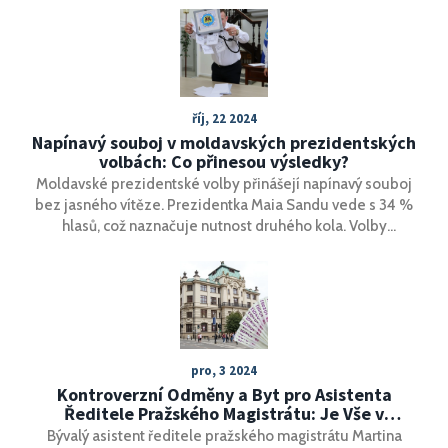
říj, 22 2024
Napínavý souboj v moldavských prezidentských
volbách: Co přinesou výsledky?
Moldavské prezidentské volby přinášejí napínavý souboj
bez jasného vítěze. Prezidentka Maia Sandu vede s 34 %
hlasů, což naznačuje nutnost druhého kola. Volby
doprovází kontroverze ze strany Kremlu ohledně jejich
férovosti. Evropská komise chválí Moldavsko za
rozhodnutí zakotvit evropskou cestu v ústavě, což však
Rusko kritizuje.
pro, 3 2024
Kontroverzní Odměny a Byt pro Asistenta
Ředitele Pražského Magistrátu: Je Vše v
Souladu se Zákonem?
Bývalý asistent ředitele pražského magistrátu Martina