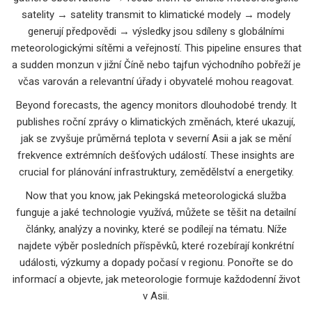
satelity → satelity transmit to klimatické modely → modely
generují předpovědi → výsledky jsou sdíleny s globálními
meteorologickými sítěmi a veřejností. This pipeline ensures that
a sudden monzun v jižní Číně nebo tajfun východního pobřeží je
včas varován a relevantní úřady i obyvatelé mohou reagovat.
Beyond forecasts, the agency monitors dlouhodobé trendy. It
publishes roční zprávy o klimatických změnách, které ukazují,
jak se zvyšuje průměrná teplota v severní Asii a jak se mění
frekvence extrémních dešťových událostí. These insights are
crucial for plánování infrastruktury, zemědělství a energetiky.
Now that you know, jak Pekingská meteorologická služba
funguje a jaké technologie využívá, můžete se těšit na detailní
články, analýzy a novinky, které se podílejí na tématu. Níže
najdete výběr posledních příspěvků, které rozebírají konkrétní
události, výzkumy a dopady počasí v regionu. Ponořte se do
informací a objevte, jak meteorologie formuje každodenní život
v Asii.