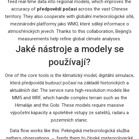
feed real‑time data into regional models, which improves the
accuracy of
předpovědí počasí
across the vast Chinese
territory. They also cooperate with
globální meteorologické sítě
,
mezinárodní platformy jako WMO, které sdílejí informace o
atmosférických jevech
. Thanks to this collaboration, Beijing’s
measurements help refine global climate analyses.
Jaké nástroje a modely se
používají?
One of the core tools is the
klimatický model
,
digitální simulace,
která předpovídá budoucí počasí na základě historických a
aktuálních dat
. The service runs high‑resolution models like
MM5 and WRF, which handle complex terrain such as the
Himaláje and the Gobi. These models require massive
výpočetní kapacity a spolehlivé vstupy ze satelitů, radaru a
pozemních stanic.
Data flow works like this: Pekingská meteorologická služba
gathers observations → feeds them to čínské meteorologické