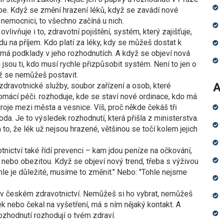
be. Když se změní hrazení léků, když se zavádí nové
 nemocnici, to všechno začíná u nich.
ovlivňuje i to,
zdravotní pojištění
,
systém, který zajišťuje,
du na příjem
.
Kdo platí za léky, kdy se můžeš dostat k
o má podklady v jeho rozhodnutích. A když se objeví nová
jsou ti, kdo musí rychle přizpůsobit systém. Není to jen o
yž se nemůžeš postavit.
A
zdravotnické služby
,
soubor zařízení a osob, které
omácí péči
.
rozhoduje, kde se staví nové ordinace, kdo má
droje mezi města a vesnice. Víš, proč někde čekáš tři
da. Je to výsledek rozhodnutí, která přišla z ministerstva.
to, že lék už nejsou hrazené, většinou se točí kolem jejich
tnictví také řídí prevenci – kam jdou peníze na očkování,
m nebo obezitou. Když se objeví nový trend, třeba s výživou
Tohle je důležité, musíme to změnit." Nebo: "Tohle nejsme
č v českém zdravotnictví. Nemůžeš si ho vybrat, nemůžeš
lék nebo čekal na vyšetření, má s ním nějaký kontakt. A
ozhodnutí rozhodují o tvém zdraví.