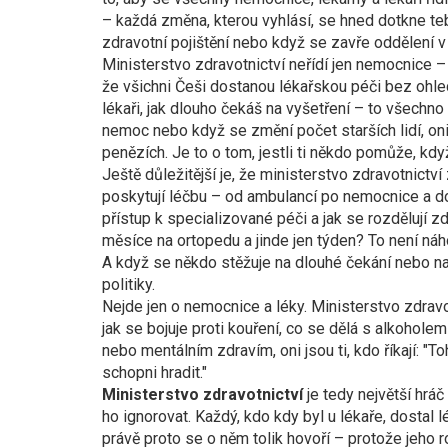
– každá změna, kterou vyhlásí, se hned dotkne te
zdravotní pojištění nebo když se zavře oddělení v
Ministerstvo zdravotnictví neřídí jen nemocnice – 
že všichni Češi dostanou lékařskou péči bez ohle
lékaři, jak dlouho čekáš na vyšetření – to všechn
nemoc nebo když se změní počet starších lidí, oni 
penězích. Je to o tom, jestli ti někdo pomůže, kd
Ještě důležitější je, že ministerstvo zdravotnictví
poskytují léčbu – od ambulancí po nemocnice a d
přístup k specializované péči a jak se rozdělují z
měsíce na ortopedu a jinde jen týden? To není náho
A když se někdo stěžuje na dlouhé čekání nebo na 
politiky.
Nejde jen o nemocnice a léky. Ministerstvo zdravo
jak se bojuje proti kouření, co se dělá s alkohole
nebo mentálním zdravím, oni jsou ti, kdo říkají: "
schopni hradit."
Ministerstvo zdravotnictví
je tedy největší hrá
ho ignorovat. Každý, kdo kdy byl u lékaře, dostal 
právě proto se o něm tolik hovoří – protože jeho r