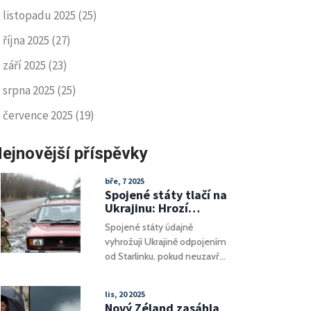
listopadu 2025
(25)
října 2025
(27)
září 2025
(23)
srpna 2025
(25)
července 2025
(19)
ejnovější příspěvky
bře, 7 2025
Spojené státy tlačí na
Ukrajinu: Hrozí
odpojením Starlinku
Spojené státy údajně
kvůli minerálům
vyhrožují Ukrajině odpojením
od Starlinku, pokud neuzavře
dohodu o přístupu k
minerálním zdrojům.
lis, 20 2025
Ukrajinský prezident
Nový Zéland zasáhla