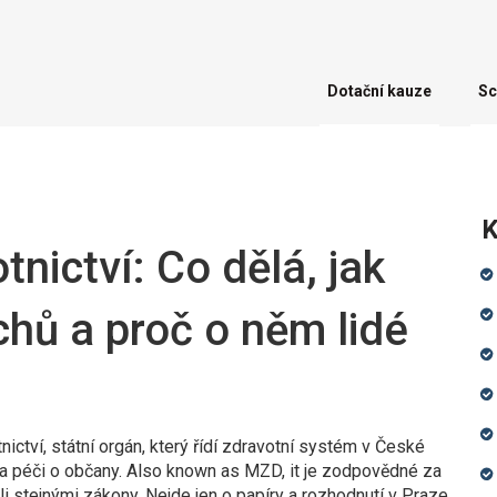
Dotační kauze
Sc
K
tnictví: Co dělá, jak
chů a proč o něm lidé
nictví
,
státní orgán, který řídí zdravotní systém v České
 a péči o občany
. Also known as
MZD
, it
je zodpovědné za
ili stejnými zákony
.
Nejde jen o papíry a rozhodnutí v Praze