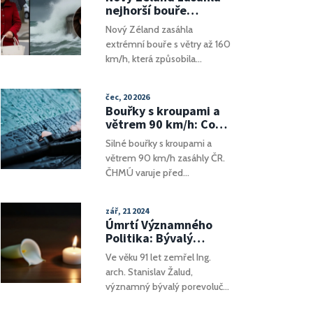
Zelenskyj odmítl počáteční
nejhorší bouře
návrh USA, což vyvolalo
desetiletí: 160 km/h
Nový Zéland zasáhla
napětí mezi oběma zeměmi.
větry, nouzový stav a
extrémní bouře s větry až 160
Elon Musk popřel pravdivost
smrt 58letého muže
km/h, která způsobila
těchto obvinění, zatímco
nouzový stav v Canterbury,
Donald Trump tvrdí, že
zničila infrastrukturu a stála
dohoda je téměř u konce.
čec, 20 2026
život 58letého muže.
Bouřky s kroupami a
Premier Luxon slíbil 15
větrem 90 km/h: Co
milionů dolarů na pomoc.
ukazuje radar?
Silné bouřky s kroupami a
větrem 90 km/h zasáhly ČR.
ČHMÚ varuje před
supercelami. Radar ukazuje
postupu přes Jižní Čechy a
zář, 21 2024
Moravu.
Úmrtí Významného
Politika: Bývalý
Porevoluční Poslanec
Ve věku 91 let zemřel Ing.
Stanislav Žalud Nás
arch. Stanislav Žalud,
Opustil
významný bývalý porevoluční
poslanec a náměstek