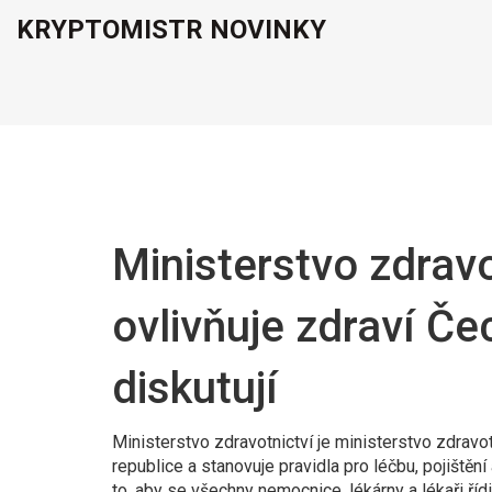
KRYPTOMISTR NOVINKY
Ministerstvo zdravo
ovlivňuje zdraví Če
diskutují
Ministerstvo zdravotnictví je
ministerstvo zdravot
republice a stanovuje pravidla pro léčbu, pojištění
to, aby se všechny nemocnice, lékárny a lékaři říd