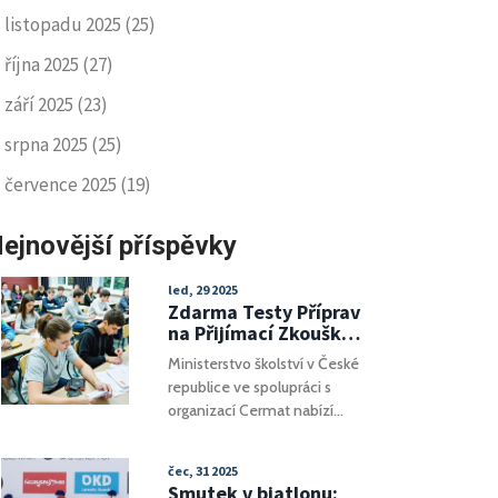
listopadu 2025
(25)
října 2025
(27)
září 2025
(23)
srpna 2025
(25)
července 2025
(19)
ejnovější příspěvky
led, 29 2025
Zdarma Testy Příprav
na Přijímací Zkoušky
pro Deváťáky:
Ministerstvo školství v České
Iniciativa
republice ve spolupráci s
Ministerstva Školství
organizací Cermat nabízí
deváťákům možnost
absolvovat zkušební přijímací
čec, 31 2025
testy na střední školy zdarma.
Smutek v biatlonu: