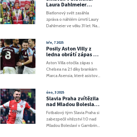
Tato iniciativa má pomoci
Laura Dahlmeier
studentům lépe se připravit
zemřela ve 31 letech,
Biatlonový svět zasáhla
na skutečné přijímací zkoušky.
české reprezentantky
zpráva o náhlém úmrtí Laury
Umožňuje jim seznámit se s
vzpomínají
Dahlmeier ve věku 31 let. Na
formátem zkoušek a
fenomenální Němku
vyhodnotit své znalosti v
vzpomínají nejen české
simulovaném prostředí.
bře, 7 2025
závodnice Eva Puskarčíková,
Posily Aston Villy z
Jessica Jislová a Veronika
ledna obrátí zápas a
Vítková, ale kondolence
zajistí vítězství nad
Aston Villa otočila zápas s
přicházejí i ze zahraničí. Její
Chelsea
Chelsea na 2:1 díky brankám
skromnost a sportovní
Marca Asensia, které asistoval
integrita zanechaly hluboký
Marcus Rashford. Tento
otisk nejen mezi sportovci.
comeback podtrhl důležitost
úno, 3 2025
lednových posil Villy a
Slavia Praha zvítězila
kontrastoval s problémy
nad Mladou Boleslaví
Chelsea v obraně. Asensiovo
1:0: Bojovné vítězství
Fotbalový tým Slavia Praha si
vítězství, podpořené chybou
v lize
zabezpečil vítězství 1:0 nad
brankáře, posunulo Villu na
Mladou Boleslaví v Gambrinus
sedmé místo.
lize 2024/2025 dne 2. února