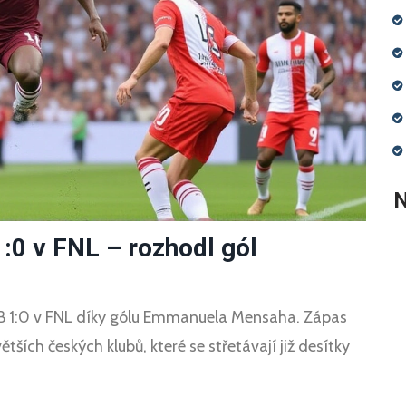
N
1:0 v FNL – rozhodl gól
 B 1:0 v FNL díky gólu Emmanuela Mensaha. Zápas
ších českých klubů, které se střetávají již desítky