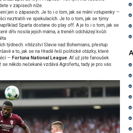
jdete v zápisech níže.
ní jen o zápasech. Je to i o tom, jak se mění vstupenky —
ci neztratili ve spekulacích. Je to o tom, jak se týmy
apříklad Sparta dostane do play off. A je to i o tom, jak se
eré dřív nosila jejich máma, a trenéři odcházejí kvůli
ěta.
ích týdnech: vítězství Slavie nad Bohemians, přestup
vě a to, jak se na Hradě řeší politické otázky, které
A
věcí —
Fortuna National League
. Ať už jste fanoušek
dyž se někdo nečekaně vzdává Agrofertu, tady je pro vás