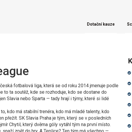
Dotační kauze
Sc
K
League
 česká fotbalová liga, která se od roku 2014 jmenuje podle
 je to ta soutěž, kde se rozhoduje, kdo se dostane do
n Slavia nebo Sparta — tady hrají i týmy, které si lidé
 to, kdo má stabilní trenéra, kdo má mladé talenty, kdo
n přežít. SK Slavia Praha je tým, který se v posledních
jmír Chytil, který dvěma góly vytáhl tým na první místo.
, snaží zpět do hry. A Teplice? Ten tým má všechno —