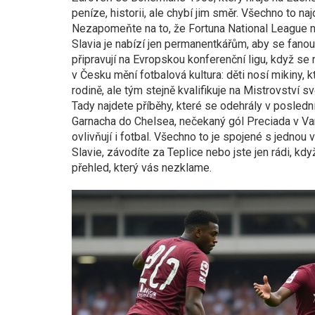
peníze, historii, ale chybí jim směr. Všechno to na
Nezapomeňte na to, že Fortuna National League ne
Slavia je nabízí jen permanentkářům, aby se fanouš
připravují na Evropskou konferenční ligu, když se n
v Česku mění fotbalová kultura: děti nosí mikiny, kt
rodině, ale tým stejně kvalifikuje na Mistrovství sv
Tady najdete příběhy, které se odehrály v posledn
Garnacha do Chelsea, nečekaný gól Preciada v Varša
ovlivňují i fotbal. Všechno to je spojené s jednou 
Slavie, závodíte za Teplice nebo jste jen rádi, k
přehled, který vás nezklame.