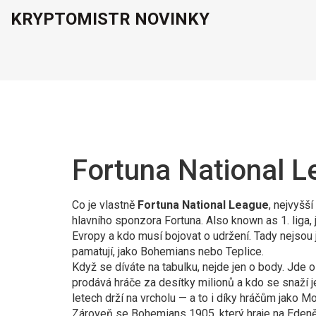
KRYPTOMISTR NOVINKY
Fortuna National 
Co je vlastně
Fortuna National League
,
nejvyšší
hlavního sponzora Fortuna
. Also known as
1. liga
,
Evropy a kdo musí bojovat o udržení. Tady nejsou je
pamatují, jako Bohemians nebo Teplice.
Když se díváte na tabulku, nejde jen o body. Jde o
prodává hráče za desítky milionů a kdo se snaží je
letech drží na vrcholu — a to i díky hráčům jako Mo
Zároveň se Bohemians 1905, který hraje na Edeně