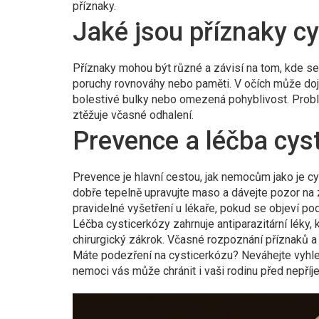
příznaky.
Jaké jsou příznaky cy
Příznaky mohou být různé a závisí na tom, kde se 
poruchy rovnováhy nebo paměti. V očích může dojí
bolestivé bulky nebo omezená pohyblivost. Probl
ztěžuje včasné odhalení.
Prevence a léčba cys
Prevence je hlavní cestou, jak nemocům jako je c
dobře tepelně upravujte maso a dávejte pozor na z
pravidelné vyšetření u lékaře, pokud se objeví po
Léčba cysticerkózy zahrnuje antiparazitární léky, k
chirurgický zákrok. Včasné rozpoznání příznaků 
Máte podezření na cysticerkózu? Neváhejte vyhled
nemoci vás může chránit i vaši rodinu před nepří