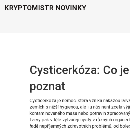
KRYPTOMISTR NOVINKY
Cysticerkóza: Co je 
poznat
Cysticerkóza je nemoc, která vzniká nákazou larv
zemích s nižší hygienou, ale i u nás není zcela v
kontaminovaného masa nebo potravin zpracovaný
Larvy pak v těle vytvářejí cysty v různých orgáne
řadě nepříjemných zdravotních problémů, od boles