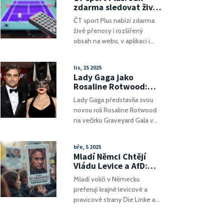
uskutečnil 9. prosince 2023 a
zdarma sledovat živé
zúčastnily se ho stovky lidí,
sportovní přenosy
ČT sport Plus nabízí zdarma
včetně řady politických a
online v roce 2025
živé přenosy i rozšířený
kulturních osobností.
obsah na webu, v aplikaci i
Schwarzenberg byl
chytrých TV. Vše máte na
významným hlasem v
jednom místě pod názvem
procesu demokratizace a
lis, 15 2025
ČT sport +, navíc registrací
dvakrát zastával funkci
Lady Gaga jako
získáte exkluzivní bonusy.
ministra zahraničí.
Rosaline Rotwood:
Dostupné je to pro každého –
Nová role v
Lady Gaga představila svou
doma i na cestách.
Wednesday Season 2
novou roli Rosaline Rotwood
se objeví 3. září
na večírku Graveyard Gala v
Los Angeles. Její píseň 'The
Dead Dance' a postava v
bře, 5 2025
Wednesday Season 2 se
Mladí Němci Chtějí
objeví 3. září, spojují hudbu,
Vládu Levice a AfD:
televizi a internetovou
Voliči Cítí Rozčarování
Mladí voliči v Německu
kulturu.
preferují krajně levicové a
pravicové strany Die Linke a
AfD kvůli nespokojenosti s