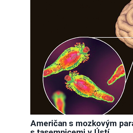
Američan s mozkovým paraz
s tasemnicemi v Ústí