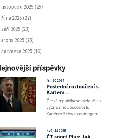
listopadu 2025
(25)
října 2025
(27)
září 2025
(23)
srpna 2025
(25)
července 2025
(19)
ejnovější příspěvky
říj, 20 2024
Poslední rozloučení s
Karlem
Schwarzenbergem:
Česká republika se rozloučila s
Národ vzdává hold
významnou osobností,
českému státníkovi
Karelem Schwarzenbergem,
jehož pohřeb se konal v
katedrále sv. Víta na
kvě, 11 2025
Pražském hradě. Obřad se
ČT sport Plus: Jak