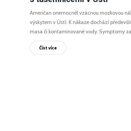
Američan onemocněl vzácnou mozkovou náka
výskytem v Ústí. K nákaze dochází předevš
masa či kontaminované vody. Symptomy zahrn
Číst více