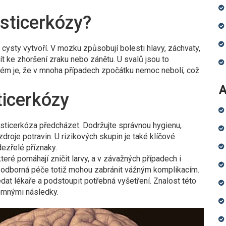
sticerkózy?
cysty vytvoří. V mozku způsobují bolesti hlavy, záchvaty,
t ke zhoršení zraku nebo zánětu. U svalů jsou to
ém je, že v mnoha případech zpočátku nemoc nebolí, což
A
ticerkózy
ysticerkóza předcházet. Dodržujte správnou hygienu,
droje potravin. U rizikových skupin je také klíčové
dezřelé příznaky.
teré pomáhají zničit larvy, a v závažných případech i
a odborná péče totiž mohou zabránit vážným komplikacím.
at lékaře a podstoupit potřebná vyšetření. Znalost této
jemnými následky.