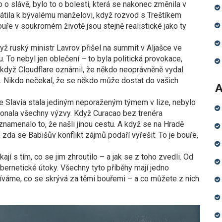
 o slávě, bylo to o bolesti, která se nakonec změnila v
átila k bývalému manželovi, když rozvod s Treštíkem
ře v soukromém životě jsou stejně realistické jako ty
dyž ruský ministr Lavrov přišel na summit v Aljašce ve
. To nebyl jen oblečení – to byla politická provokace,
A když Cloudflare oznámil, že někdo neoprávněně vydal
u. Nikdo nečekal, že se někdo může dostat do vašich
A
ž se Slavia stala jediným neporaženým týmem v lize, nebylo
konala všechny výzvy. Když Curacao bez trenéra
 znamenalo to, že našli jinou cestu. A když se na Hradě
 zda se Babišův konflikt zájmů podaří vyřešit. To je bouře,
jí s tím, co se jim zhroutilo – a jak se z toho zvedli. Od
bernetické útoky. Všechny tyto příběhy mají jedno
odíváme, co se skrývá za těmi bouřemi – a co můžete z nich