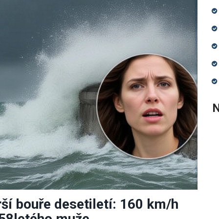
N
ší bouře desetiletí: 160 km/h
 58letého muže