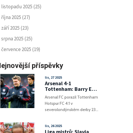
listopadu 2025
(25)
října 2025
(27)
září 2025
(23)
srpna 2025
(25)
července 2025
(19)
ejnovější příspěvky
lis, 27 2025
Arsenal 4-1
Tottenham: Barry Es
historický hat-trik
Arsenal FC porazil Tottenham
rozhodl
Hotspur FC 4:1 v
severolondýnského
severolondýnském derby 23.
derby
listopadu 2025, kdy Barry Es
vstřelil historický hat-trik a
lis, 26 2025
zvýšil náskok na čele Premier
Liga mistrů: Slavia