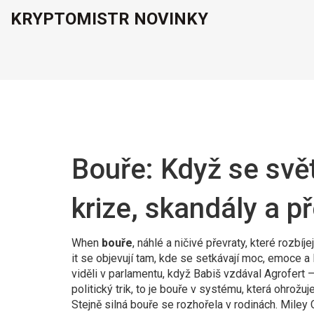
KRYPTOMISTR NOVINKY
Bouře: Když se svět
krize, skandály a p
When
bouře
,
náhlé a ničivé převraty, které rozbíjej
it
se objevují tam, kde se setkávají moc, emoce a 
viděli v parlamentu, když Babiš vzdával Agrofert – a
politický trik, to je bouře v systému, která ohrožu
Stejně silná bouře se rozhořela v rodinách. Miley C