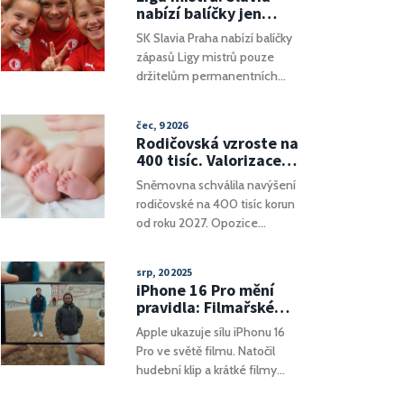
League na šest bodů.
nabízí balíčky jen
Tottenham prohrál největší
permanentkářům,
SK Slavia Praha nabízí balíčky
porážku od roku 2014.
vstupenky od 1500 Kč
zápasů Ligy mistrů pouze
držitelům permanentních
vstupenek od 1500 Kč. UEFA
stanovila maximální cenu 60
čec, 9 2026
€ za lístek, což omezuje
Rodičovská vzroste na
spekulace a podporuje
400 tisíc. Valorizace
přístupnost pro skutečné
ale neprošla
Sněmovna schválila navýšení
fanoušky.
rodičovské na 400 tisíc korun
od roku 2027. Opozice
kritizuje absence valorizace,
která by chránila dávku před
srp, 20 2025
inflací.
iPhone 16 Pro mění
pravidla: Filmařské
možnosti, které
Apple ukazuje sílu iPhonu 16
nahrazují profi
Pro ve světě filmu. Natočil
kamery
hudební klip a krátké filmy
místo tradičních kamer. Nový