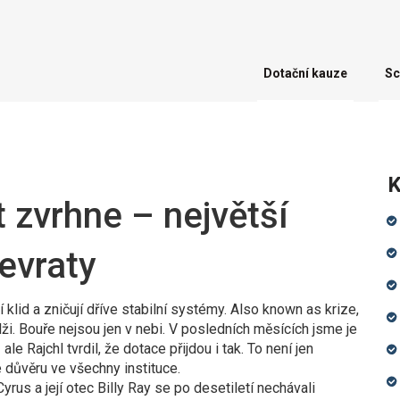
Dotační kauze
Sc
K
 zvrhne – největší
řevraty
í klid a zničují dříve stabilní systémy
. Also known as
krize
,
lži
.
Bouře nejsou jen v nebi. V posledních měsících jsme je
le Rajchl tvrdil, že dotace přijdou i tak. To není jen
je důvěru ve všechny instituce.
yrus a její otec Billy Ray se po desetiletí nechávali