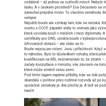
vzdáleně – až jednou se rozhodli mluvit. Nebylo to
lásku. A v českém prostředí? Eva Decastelo se vr
zanechal prázdné místo. To všechno nenáhoda. Bou
veřejné.
Největší bouře ale vznikají tam, kde se nečeká. K
svetru s CCCP, západní státy to vnímaly jako výzvu
která vyvolala bouři v médiích i mezi diplomaty. 
certifikáty pro DNS, vznikla bouře v kyberprostor
šifrovaných dotazů – ale stalo se to.
Bouře nejsou jen ničení. Jsou i příležitostí. Kdy
to náhodou. Bylo to důsledkem odvahy, která pře
kvalifikovalo na MS, neznamenalo to, že ztratili –
začaly konzultace o ministry, vše záviselo na tom,
která může změnit celou zemi.
Pod tímto tagem najdete příběhy, kde se lidé potýka
skandálů v politice přes rodinné rozvody až po ky
společné: nečekaly je. Ale přežily je. A teď se p
naučit.