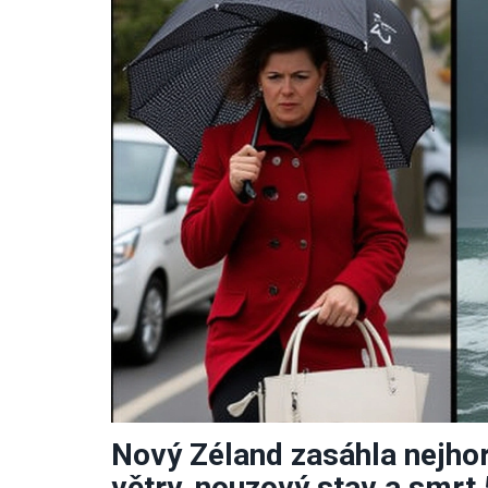
Nový Zéland zasáhla nejhor
větry, nouzový stav a smrt