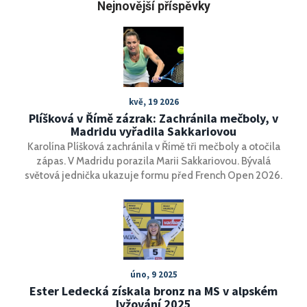
Nejnovější příspěvky
kvě, 19 2026
Plíšková v Římě zázrak: Zachránila mečboly, v
Madridu vyřadila Sakkariovou
Karolína Plíšková zachránila v Římě tři mečboly a otočila
zápas. V Madridu porazila Marii Sakkariovou. Bývalá
světová jednička ukazuje formu před French Open 2026.
úno, 9 2025
Ester Ledecká získala bronz na MS v alpském
lyžování 2025