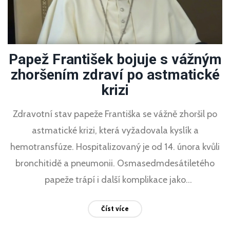
Papež František bojuje s vážným
zhoršením zdraví po astmatické
krizi
Zdravotní stav papeže Františka se vážně zhoršil po
astmatické krizi, která vyžadovala kyslík a
hemotransfúze. Hospitalizovaný je od 14. února kvůli
bronchitidě a pneumonii. Osmasedmdesátiletého
papeže trápí i další komplikace jako
thrombocytopenie a bronchospazmus. I přes jeho
Číst více
bdělost zůstává prognóza nejistá.