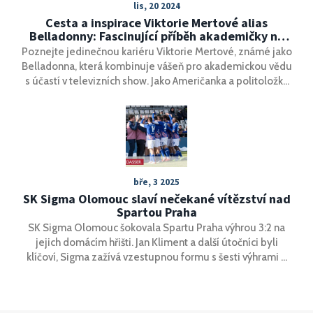
lis, 20 2024
Cesta a inspirace Viktorie Mertové alias
Belladonny: Fascinující příběh akademičky na
televizních obrazovkách
Poznejte jedinečnou kariéru Viktorie Mertové, známé jako
Belladonna, která kombinuje vášeň pro akademickou vědu
s účastí v televizních show. Jako Američanka a politoložka
se účastní populárního pořadu 'Na lovu', kde její přezdívka
odkazuje na rostlinu Atropa belladonna. Článek odhaluje
její životní cestu, zájmy mimo televizi a úspěchy v různých
televizních pořadech.
bře, 3 2025
SK Sigma Olomouc slaví nečekané vítězství nad
Spartou Praha
SK Sigma Olomouc šokovala Spartu Praha výhrou 3:2 na
jejich domácím hřišti. Jan Kliment a další útočníci byli
klíčoví, Sigma zažívá vzestupnou formu s šesti výhrami z
posledních deseti zápasů. Přesto je tento úspěch
důležitým zlomem oproti sparťanské historické
dominanci.