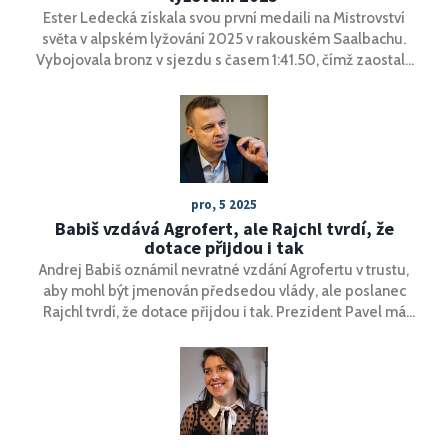
Ester Ledecká získala svou první medaili na Mistrovství
světa v alpském lyžování 2025 v rakouském Saalbachu.
Vybojovala bronz v sjezdu s časem 1:41.50, čímž zaostala
o pouhých 0,21 sekundy za vítěznou Američankou Breezy
Johnson. Tímto úspěchem se stala druhou českou
lyžařkou po Šárce Strachové, která se na Mistrovství světa
umístila na stupních vítězů.
pro, 5 2025
Babiš vzdává Agrofert, ale Rajchl tvrdí, že
dotace přijdou i tak
Andrej Babiš oznámil nevratné vzdání Agrofertu v trustu,
aby mohl být jmenován předsedou vlády, ale poslanec
Rajchl tvrdí, že dotace přijdou i tak. Prezident Pavel má
rozhodnout, zda je řešení dostatečné.