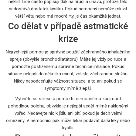
neklid. Lidé často popisují tlak na hrudi a únavu, protože tělo
nedostává dostatek kyslíku. Pokud nemocný nemůže mluvit
větší větu nebo má modré rty, je čas okamžitě jednat.
Co dělat v případě astmatické
krize
Nejrychlejší pomoc je správné použití záchranného inhalačního
spreje (obvykle bronchodilatátoru). Mějte jej vždy po ruce a
pomozte postiženému správné technice inhalace. Pokud
situace nelepší do několika minut, volejte záchrannou službu.
Nikdy nepodceňujte vážnost situace, a to ani pokud se
symptomy mírně zlepší.
Vyhněte se stresu a pomozte nemocnému zaujmout
pohodlnou polohu, obvykle je nejlepší sedět mírně nakloněný
vpřed. Nedávejte nic k jídlu ani pití, pokud je dech velmi
omezený. V nemocnici pak může lékař podávat další léky nebo
kyslík.