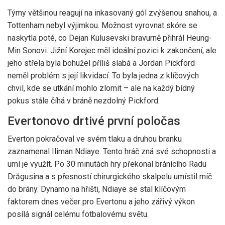
Týmy většinou reagují na inkasovaný gól zvýšenou snahou, a
Tottenham nebyl výjimkou. Možnost vyrovnat skóre se
naskytla poté, co Dejan Kulusevski bravurně přihrál Heung-
Min Sonovi. Jižní Korejec měl ideální pozici k zakončení, ale
jeho střela byla bohužel příliš slabá a Jordan Pickford
neměl problém s její likvidací. To byla jedna z klíčových
chvil, kde se utkání mohlo zlomit – ale na každý bídný
pokus stále číhá v bráně nezdolný Pickford.
Evertonovo drtivé první poločas
Everton pokračoval ve svém tlaku a druhou branku
zaznamenal Iliman Ndiaye. Tento hráč zná své schopnosti a
umí je využít. Po 30 minutách hry překonal bránícího Radu
Drăgusina a s přesností chirurgického skalpelu umístil míč
do brány. Dynamo na hřišti, Ndiaye se stal klíčovým
faktorem dnes večer pro Evertonu a jeho zářivý výkon
posílá signál celému fotbalovému světu.