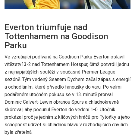
Everton triumfuje nad
Tottenhamem na Goodison
Parku
Ve vzrušující podívané na Goodison Parku Everton oslavil
vítězství 3-2 nad Tottenhamem Hotspur, čímž potvrdil jednu
z nejnapjatějších soutěží v současné Premier League
sezóně. Tým vedený Seanem Dychem začal zápas s energií
a odhodláním, které přivedlo fanoušky do varu. Po velmi
podařeném útočném pokusu se v 13. minutě prorval
Dominic Calvert-Lewin obranou Spurs a chladnokrevně
skóroval, aby posunul Everton do vedení 1-0. Útočník
prokázal proč je jedním z klíčových hráčů pro Tytoňky a jeho
schopnost udržet si chladnou hlavu v rozhodujících chvílích
byla zřetelná.