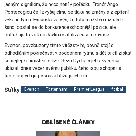
jasným signálem, že něco není v pořádku. Trenér Ange
Postecoglou čelí zvyšujícímu se tlaku na změny a zlepšení
výkonu týmu. Fanouškové věří, že toto mužstvo má stále
šanci dostat se do konkurenceschopnější pozice, ale
potřebuje to velkou dávku revitalizace a motivace.
Everton, povzbuzený tímto vítězstvím, pevně stojí s
odhodláním pokračovat v podobném rytmu a dát si cíl získat
co nejlepší umístění v lize. Sean Dyche a jeho svěřenci
ukázali dnes večer svému publiku, čeho jsou schopni, a
tento úspěch je posouvá blíže jejich cíli.
Štítky:
Everton
Tottenham
Premier League
fotbal
OBLÍBENÉ ČLÁNKY