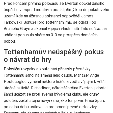
Před koncem prvního poločasu se Everton dočkal dalšího
úspěchu. Jesper Lindstrøm poslal přímý kop do pokutového
území, kde na úžasnou asistenci odpověděl James
Tarkowski. Bohužel pro Tottenham, míč se odrazil od
Archieho Graye a skončil v jejich vlastní síti. Tato nešťastná
událost posunula skóre na 3-0 ve prospěch domácích
sobou.
Tottenhamův neúspěšný pokus
o návrat do hry
Poloviční rozpaky a zoufalství přinesly přestávky
Tottenhamu šanci na změnu jeho osudu. Manažer Ange
Postecoglou vyměnil některé hráče a vedl svůj tým k větší
útočné aktivitě. Richarlison, někdejší hrdina Evertonu, dostal
šanci ukázat se proti svému bývalému klubu, ale druhý
poločas začal stejně nevýrazně jako ten první. Hráči Spurs
po celou dobu usilovali o prolomení pevné defenzívy