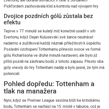
Evertonu, ale obrana domácích v čele s Jordanem
Pickfordem zachovávala klid a kontrolu nad vývojem hry.
Dvojice pozdních gólů zůstala bez
efektu
Teprve v 77. minutě se kulatý míč konečně usadil v síti
Evertonu, když Dejan Kulusevski své šance neutrácel
nadarmo a zužitkoval každý náznak příležitosti k úspěchu.
Poslední vzchopení Tottenhamu přineslo ovoce ve formě
gólu Richarlisona ve druhé minutě nastavení, ale bylo již
příliš pozdě na záchranu bodů z tohoto zápasu. Přesto oba
góly vnesly do hry Tottenham naději a bylo jasné, že tým má
potenciál.
Pohled dopředu: Tottenham a
tlak na manažera
Nyní, když se Premier League sezóna blíží ke kritickému
bodu, Tottenham se nachází na 15. místě v tabulce, což je