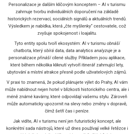
Personalizace je dalším klíčovým konceptem – AI v turismu
zahrnuje tvorbu individuálních doporučení na základě
historických rezervací, sociálních signálů a aktuálních trendů.
Výsledkem je nabídka, která „čte myšlenky“ cestovatele, což
zvyšuje spokojenost i loajalitu.
Tyto entity spolu tvoří ekosystém: AI v turismu
obnáší
chatbota, který
sbírá
data, data analytics
analyzuje
je a
personalizace
přináší
cílené služby. Příkladem jsou aplikace,
které během několika kliknutí vytvoří itinerář zahrnující lety,
ubytování a místní atrakce přesně podle uživatelových zájmů.
V praxi to znamená, že pokud plánujete výlet do Prahy, AI vám
může nabídnout nejen hotel v blízkosti historického centra, ale i
méně známé kavárny, které odpovídají vašemu stylu. Zároveň
může automaticky upozornit na slevy nebo změny v dopravě,
čímž šetří čas i peníze.
Jak vidíte, AI v turismu není jen futuristický koncept, ale
konkrétní sada nástrojů, které už dnes používají velké řetězce i