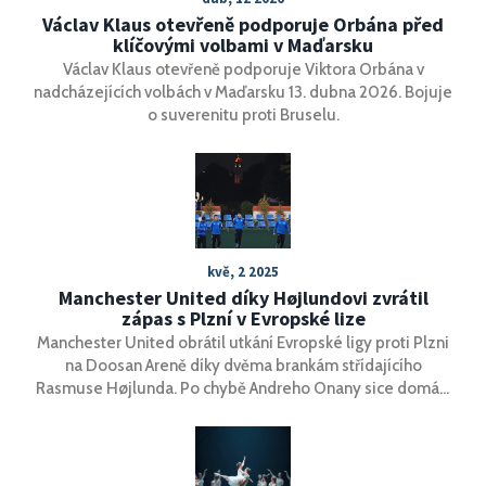
Václav Klaus otevřeně podporuje Orbána před
klíčovými volbami v Maďarsku
Václav Klaus otevřeně podporuje Viktora Orbána v
nadcházejících volbách v Maďarsku 13. dubna 2026. Bojuje
o suverenitu proti Bruselu.
kvě, 2 2025
Manchester United díky Højlundovi zvrátil
zápas s Plzní v Evropské lize
Manchester United obrátil utkání Evropské ligy proti Plzni
na Doosan Areně díky dvěma brankám střídajícího
Rasmuse Højlunda. Po chybě Andreho Onany sice domácí
vedli, ale Dán zajistil obratu a tři body pro hosty. United si
tím upevnili šanci na postup v soutěži ještě před derby s
Manchesterem City.