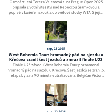
Osmnáctiletá Tereza Valentová si na Prague Open 2025
připsala životní vítězství nad Rebeccou Šramkovou a
poprvé v kariéře nakoukla do světové stovky WTA. S jejím
razantním nástupem se začíná řadit mezi přední mladé
hvězdy ženského tenisu.
srp, 25 2025
West Bohemia Tour: hromadný pád na sjezdu u
Křečova zranil šest jezdců a zmrazil finále U23
Finále U23 závodu West Bohemia Tour poznamenal
hromadný pád na sjezdu u Křečova. Šest jezdců se zranilo,
etapa byla na 90 minut neutralizována. Belgičan Victor
Vaneeckhoutte, druhý v celkovém pořadí, závod vzdal.
Žlutý dres nakonec o pět sekund udržel Ital Federico
Savino, etapu vyhrál Alfredo Bueno. V závěru došlo ještě k
dalšímu pádu v posledních 500 metrech.
dub, 12 2026