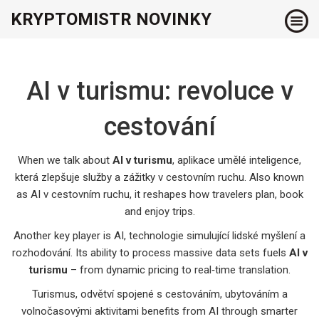
KRYPTOMISTR NOVINKY
AI v turismu: revoluce v
cestování
When we talk about
AI v turismu
,
aplikace umělé inteligence,
která zlepšuje služby a zážitky v cestovním ruchu
. Also known
as
AI v cestovním ruchu
, it reshapes how travelers plan, book
and enjoy trips.
Another key player is
AI
,
technologie simulující lidské myšlení a
rozhodování
. Its ability to process massive data sets fuels
AI v
turismu
– from dynamic pricing to real‑time translation.
Turismus
,
odvětví spojené s cestováním, ubytováním a
volnočasovými aktivitami
benefits from AI through smarter