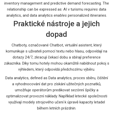
inventory management and predictive demand forecasting. The
relationship can be expressed as: AI v turismu
requires
data
analytics, and data analytics
enables
personalized itineraries.
Praktické nástroje a jejich
dopad
Chatboty, označované
Chatbot
,
virtuální asistent, který
komunikuje s uživateli pomocí textu nebo hlasu
, odpovídají na
dotazy 24/7, zkracují čekací dobu a sbírají preference
zákazníka. Díky tomu hotely mohou okamžitě nabídnout pokoj s
výhledem, který odpovídá předchozímu výběru.
Data analytics, defined as
Data analytics
,
proces sběru, čištění
a vyhodnocování dat pro získání užitečných poznatků
,
umožňuje operátorům predikovat sezónní špičky a
optimalizovat provozní náklady. Například letecké společnosti
využívají modely strojového učení k úpravě kapacity letadel
během letních prázdnin.