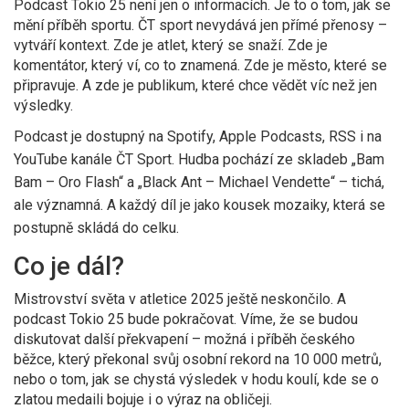
Podcast
Tokio 25
není jen o informacích. Je to o tom, jak se
mění příběh sportu.
ČT sport
nevydává jen přímé přenosy –
vytváří kontext. Zde je atlet, který se snaží. Zde je
komentátor, který ví, co to znamená. Zde je město, které se
připravuje. A zde je publikum, které chce vědět víc než jen
výsledky.
Podcast je dostupný na Spotify, Apple Podcasts, RSS i na
YouTube kanále
ČT Sport
. Hudba pochází ze skladeb „Bam
Bam – Oro Flash“ a „Black Ant – Michael Vendette“ – tichá,
ale významná. A každý díl je jako kousek mozaiky, která se
postupně skládá do celku.
Co je dál?
Mistrovství světa v atletice 2025 ještě neskončilo. A
podcast
Tokio 25
bude pokračovat. Víme, že se budou
diskutovat další překvapení – možná i příběh českého
běžce, který překonal svůj osobní rekord na 10 000 metrů,
nebo o tom, jak se chystá výsledek v hodu koulí, kde se o
zlatou medaili bojuje i o výraz na obličeji.