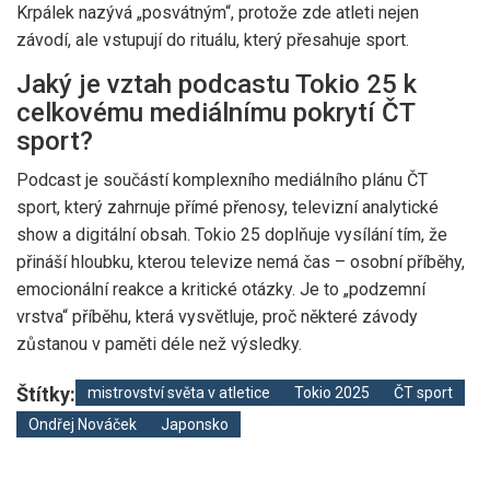
Krpálek
nazývá „posvátným“, protože zde atleti nejen
závodí, ale vstupují do rituálu, který přesahuje sport.
Jaký je vztah podcastu Tokio 25 k
celkovému mediálnímu pokrytí ČT
sport?
Podcast je součástí komplexního mediálního plánu
ČT
sport
, který zahrnuje přímé přenosy, televizní analytické
show a digitální obsah. Tokio 25 doplňuje vysílání tím, že
přináší hloubku, kterou televize nemá čas – osobní příběhy,
emocionální reakce a kritické otázky. Je to „podzemní
vrstva“ příběhu, která vysvětluje, proč některé závody
zůstanou v paměti déle než výsledky.
Štítky:
mistrovství světa v atletice
Tokio 2025
ČT sport
Ondřej Nováček
Japonsko