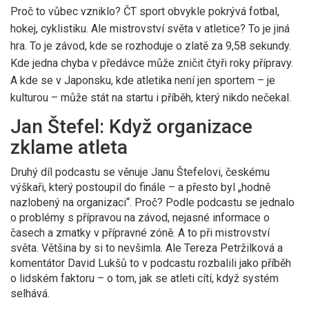
Proč to vůbec vzniklo?
ČT sport
obvykle pokrývá fotbal,
hokej, cyklistiku. Ale mistrovství světa v atletice? To je jiná
hra. To je závod, kde se rozhoduje o zlatě za 9,58 sekundy.
Kde jedna chyba v předávce může zničit čtyři roky přípravy.
A kde se v Japonsku, kde atletika není jen sportem – je
kulturou – může stát na startu i příběh, který nikdo nečekal.
Jan Štefel: Když organizace
zklame atleta
Druhý díl podcastu se věnuje
Janu Štefelovi
, českému
výškaři, který postoupil do finále – a přesto byl „hodně
nazlobený na organizaci“. Proč? Podle podcastu se jednalo
o problémy s přípravou na závod, nejasné informace o
časech a zmatky v přípravné zóně. A to při mistrovství
světa. Většina by si to nevšimla. Ale
Tereza Petržilková
a
komentátor
David Lukšů
to v podcastu rozbalili jako příběh
o lidském faktoru – o tom, jak se atleti cítí, když systém
selhává.