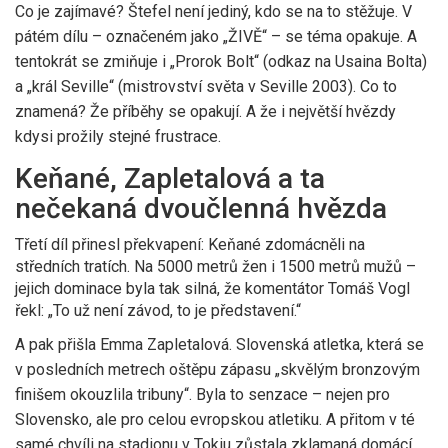
Co je zajímavé? Štefel není jediný, kdo se na to stěžuje. V
pátém dílu – označeném jako „ŽIVĚ“ – se téma opakuje. A
tentokrát se zmiňuje i „Prorok Bolt“ (odkaz na Usaina Bolta)
a „král Seville“ (mistrovství světa v Seville 2003). Co to
znamená? Že příběhy se opakují. A že i největší hvězdy
kdysi prožily stejné frustrace.
Keňané, Zapletalová a ta
nečekaná dvoučlenná hvězda
Třetí díl přinesl překvapení: Keňané zdomácněli na
středních tratích. Na 5000 metrů žen i 1500 metrů mužů –
jejich dominace byla tak silná, že komentátor
Tomáš Vogl
řekl: „To už není závod, to je představení.“
A pak přišla
Emma Zapletalová
. Slovenská atletka, která se
v posledních metrech oštěpu zápasu „skvělým bronzovým
finišem okouzlila tribuny“. Byla to senzace – nejen pro
Slovensko, ale pro celou evropskou atletiku. A přitom v té
samé chvíli na stadionu v Tokiu zůstala zklamaná domácí