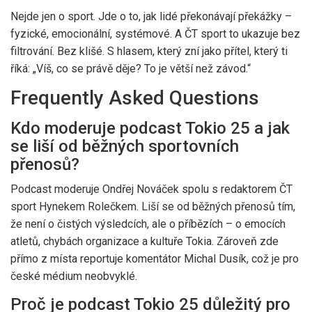
Nejde jen o sport. Jde o to, jak lidé překonávají překážky –
fyzické, emocionální, systémové. A
ČT sport
to ukazuje bez
filtrování. Bez klišé. S hlasem, který zní jako přítel, který ti
říká: „Víš, co se právě děje? To je větší než závod.“
Frequently Asked Questions
Kdo moderuje podcast Tokio 25 a jak
se liší od běžných sportovních
přenosů?
Podcast moderuje
Ondřej Nováček
spolu s redaktorem
ČT
sport
Hynekem Rolečkem
. Liší se od běžných přenosů tím,
že není o čistých výsledcích, ale o příbězích – o emocích
atletů, chybách organizace a kultuře Tokia. Zároveň zde
přímo z místa reportuje komentátor
Michal Dusík
, což je pro
české médium neobvyklé.
Proč je podcast Tokio 25 důležitý pro