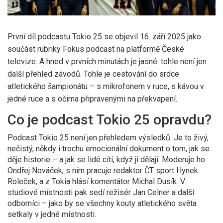
První díl podcastu
Tokio 25
se objevil 16. září 2025 jako
součást rubriky
Fokus podcast
na platformě
České
televize
. A hned v prvních minutách je jasné: tohle není jen
další přehled závodů. Tohle je cestování do srdce
atletického šampionátu – s mikrofonem v ruce, s kávou v
jedné ruce a s očima připravenými na překvapení.
Co je podcast Tokio 25 opravdu?
Podcast
Tokio 25
není jen přehledem výsledků. Je to živý,
nečistý, někdy i trochu emocionální dokument o tom, jak se
děje historie – a jak se lidé cítí, když ji dělají. Moderuje ho
Ondřej Nováček
, s ním pracuje redaktor
ČT sport
Hynek
Roleček
, a z Tokia hlásí komentátor
Michal Dusík
. V
studiové místnosti pak sedí režisér
Jan Celner
a další
odborníci – jako by se všechny kouty atletického světa
setkaly v jedné místnosti.