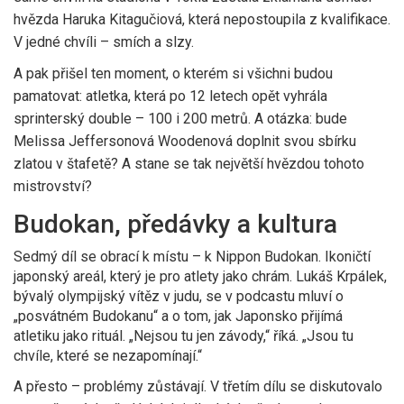
hvězda
Haruka Kitagučiová
, která nepostoupila z kvalifikace.
V jedné chvíli – smích a slzy.
A pak přišel ten moment, o kterém si všichni budou
pamatovat: atletka, která po 12 letech opět vyhrála
sprinterský double – 100 i 200 metrů. A otázka: bude
Melissa Jeffersonová Woodenová
doplnit svou sbírku
zlatou v štafetě? A stane se tak největší hvězdou tohoto
mistrovství?
Budokan, předávky a kultura
Sedmý díl se obrací k místu – k
Nippon Budokan
. Ikoničtí
japonský areál, který je pro atlety jako chrám.
Lukáš Krpálek
,
bývalý olympijský vítěz v judu, se v podcastu mluví o
„posvátném Budokanu“ a o tom, jak Japonsko přijímá
atletiku jako rituál. „Nejsou tu jen závody,“ říká. „Jsou tu
chvíle, které se nezapomínají.“
A přesto – problémy zůstávají. V třetím dílu se diskutovalo