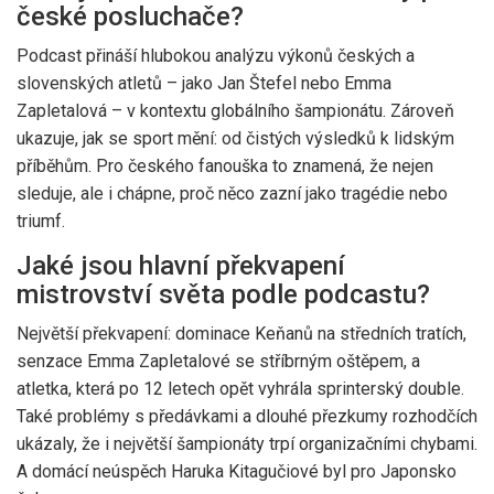
české posluchače?
Podcast přináší hlubokou analýzu výkonů českých a
slovenských atletů – jako
Jan Štefel
nebo
Emma
Zapletalová
– v kontextu globálního šampionátu. Zároveň
ukazuje, jak se sport mění: od čistých výsledků k lidským
příběhům. Pro českého fanouška to znamená, že nejen
sleduje, ale i chápne, proč něco zazní jako tragédie nebo
triumf.
Jaké jsou hlavní překvapení
mistrovství světa podle podcastu?
Největší překvapení: dominace Keňanů na středních tratích,
senzace
Emma Zapletalové
se stříbrným oštěpem, a
atletka, která po 12 letech opět vyhrála sprinterský double.
Také problémy s předávkami a dlouhé přezkumy rozhodčích
ukázaly, že i největší šampionáty trpí organizačními chybami.
A domácí neúspěch
Haruka Kitagučiové
byl pro Japonsko