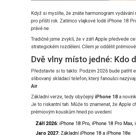
Když si myslíte, že znáte harmonogram vydávání 
pro příští rok. Zatímco vlajkové lodě iPhone 18 Pr
právě ne.
Tradičně jsme zvyklí, že v září Apple předvede ce
strategickém rozdělení. Cílem je oddělit prémiové z
Dvě vlny místo jedné: Kdo 
Představte si to takto: Podzim 2026 bude patřit el
slibovaný skládací telefon, který fanoušci nazývaj
Air
.
Základní verze, tedy obyčejný
iPhone 18
a novin
Je to riskantní tah. Může to znamenat, že Apple 
prémiovým kouskům hned po uvedení.
Září 2026:
iPhone 18 Pro, iPhone 18 Pro Max, i
Jaro 2027:
Základní iPhone 18 a iPhone 18e.