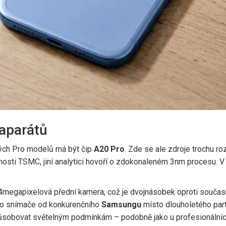
oaparátů
vých Pro modelů má být čip
A20 Pro
. Zde se ale zdroje trochu r
nosti
TSMC
, jiní analytici hovoří o zdokonaleném 3nm procesu.
4megapixelová přední kamera, což je dvojnásobek oproti současné
o snímače od konkurenčního
Samsungu
místo dlouholetého part
působovat světelným podmínkám – podobně jako u profesionálníc