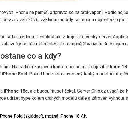
nových iPhonů na paměť, připravte se na překvapení. Podle nejče
o dorazí v září 2026, základní modely se mohou objevit až o půl 
lou řadu najednou. Tentokrát ale zdroje jako český server
Applišt
ákazníky od těch, kteří hledají dostupnější variantu. A to nejen c
dostane co a kdy?
itám. Na tradiční zářijovou konferenci se mají objevit
iPhone 18
í
iPhone Fold
. Pokud bude letos uvedený tenký model Air úspěšn
ka
iPhone 18e
, ale budou muset čekat. Server
Chip.cz
uvádí, že t
chce udržet hype kolem drahých modelů déle a zároveň vyhnout se
Phone Fold (skládací), možná iPhone 18 Air.