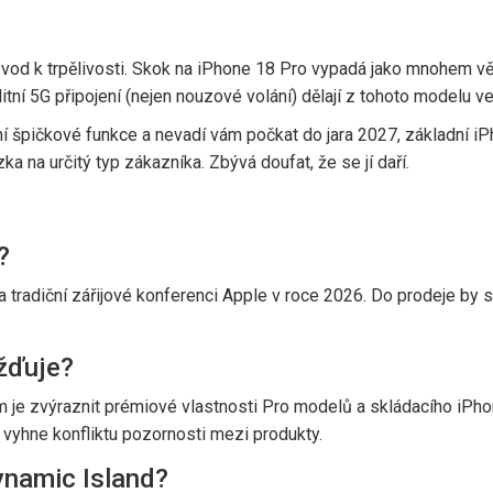
od k trpělivosti. Skok na iPhone 18 Pro vypadá jako mnohem vět
tní 5G připojení (nejen nouzové volání) dělají z tohoto modelu velm
ní špičkové funkce a nevadí vám počkat do jara 2027, základní 
a na určitý typ zákazníka. Zbývá doufat, že se jí daří.
?
radiční zářijové konferenci Apple v roce 2026. Do prodeje by se
žďuje?
em je zvýraznit prémiové vlastnosti Pro modelů a skládacího iP
 vyhne konfliktu pozornosti mezi produkty.
ynamic Island?