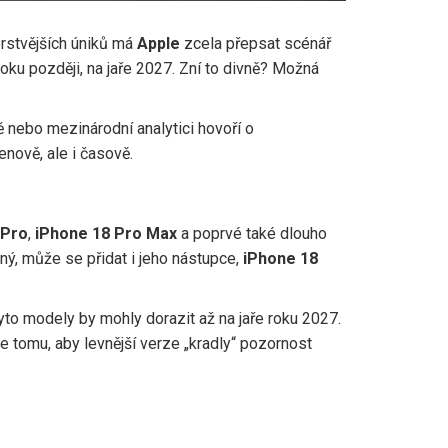
rstvějších úniků má
Apple
zcela přepsat scénář
roku později, na jaře 2027. Zní to divně? Možná
ě
nebo mezinárodní analytici hovoří o
enově, ale i časově.
 Pro
,
iPhone 18 Pro Max
a poprvé také dlouho
ý, může se přidat i jeho nástupce,
iPhone 18
yto modely by mohly dorazit až na jaře roku 2027.
 tomu, aby levnější verze „kradly“ pozornost