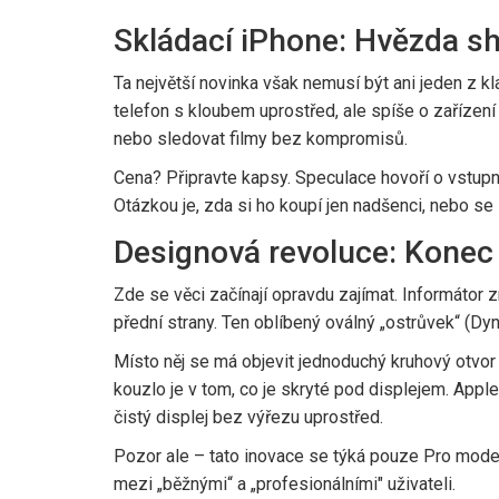
Skládací iPhone: Hvězda sh
Ta největší novinka však nemusí být ani jeden z k
telefon s kloubem uprostřed, ale spíše o zařízen
nebo sledovat filmy bez kompromisů.
Cena? Připravte kapsy. Speculace hovoří o vstupní
Otázkou je, zda si ho koupí jen nadšenci, nebo se
Designová revoluce: Konec
Zde se věci začínají opravdu zajímat. Informáto
přední strany. Ten oblíbený oválný „ostrůvek“ (Dy
Místo něj se má objevit jednoduchý kruhový otvor 
kouzlo je v tom, co je skryté pod displejem. App
čistý displej bez výřezu uprostřed.
Pozor ale – tato inovace se týká pouze Pro model
mezi „běžnými“ a „profesionálními" uživateli.