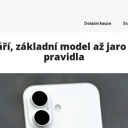
Dotační kauze
Sc
áří, základní model až jar
pravidla