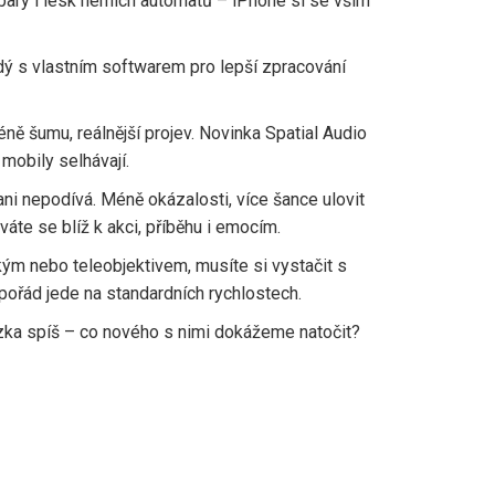
ary i lesk herních automatů – iPhone si se vším
ždý s vlastním softwarem pro lepší zpracování
ě šumu, reálnější projev. Novinka Spatial Audio
mobily selhávají.
ni nepodívá. Méně okázalosti, více šance ulovit
te se blíž k akci, příběhu i emocím.
kým nebo teleobjektivem, musíte si vystačit s
 pořád jede na standardních rychlostech.
ázka spíš – co nového s nimi dokážeme natočit?