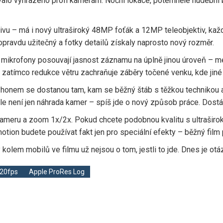
alo vyhrazeno profi kamerám. Noční lokace, potemnělé hudební b
tivu – má i nový ultraširoký 48MP foťák a 12MP teleobjektiv, ka
pravdu užitečný a fotky detailů získaly naprosto nový rozměr.
ikrofony posouvají jasnost záznamu na úplně jinou úroveň – mén
 zatímco redukce větru zachraňuje záběry točené venku, kde jiné 
iPhonem se dostanou tam, kam se běžný štáb s těžkou technikou a
e není jen náhrada kamer – spíš jde o nový způsob práce. Dostává
 kameru a zoom 1x/2x. Pokud chcete podobnou kvalitu s ultraširo
otion budete používat fakt jen pro speciální efekty – běžný film
kolem mobilů ve filmu už nejsou o tom, jestli to jde. Dnes je ot
120fps
Apple ProRes Log