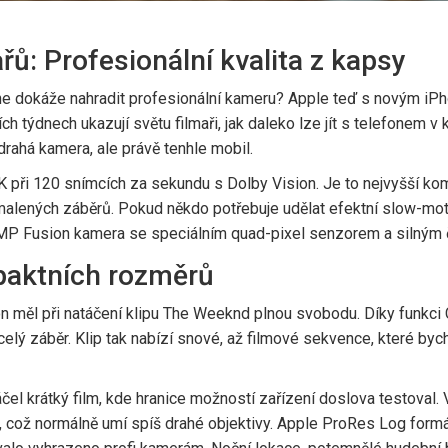
řů: Profesionální kvalita z kapsy
one dokáže nahradit profesionální kameru? Apple teď s novým iP
edních týdnech ukazují světu filmaři, jak daleko lze jít s telefone
 drahá kamera, ale právě tenhle mobil.
K při 120 snímcích za sekundu s Dolby Vision. Je to nejvyšší ko
alených záběrů. Pokud někdo potřebuje udělat efektní slow-motio
 48MP Fusion kamera se speciálním quad-pixel senzorem a silným
mpaktních rozměrů
n měl při natáčení klipu The Weeknd plnou svobodu. Díky funkci
lý záběr. Klip tak nabízí snové, až filmové sekvence, které byc
el krátký film, kde hranice možností zařízení doslova testoval. 
, což normálně umí spíš drahé objektivy. Apple ProRes Log formát