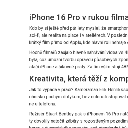
iPhone 16 Pro v rukou filma
Kdo by si ještě před pár lety myslel, že smartph
sci-fi, ale realita na place i v ateliérech. V posl
krátký film přímo od Applu, kde hlavní roli nehraje
Hodně filmařů zaujalo hlavně nahrávání videa ve 4
byla, což umožní tvorbu opravdu působivých zpom
stačí iPhone a šikovné prsty. Za tím vším stojí
Kreativita, která těží z ko
Jak to vypadá v praxi? Kameraman Erik Henriksso
ohnisko pouhým dotykem, bez nutnosti stopovat ce
ne u telefonu.
Režisér Stuart Bentley pak s iPhonem 16 Pro natáč
ty dovolily natočit záběry s rozostřeným pozadím