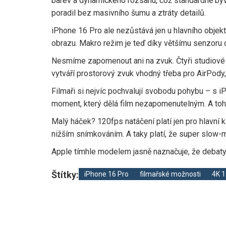
barev a dynamického rozsahu, což standardně býv
poradil bez masivního šumu a ztráty detailů.
iPhone 16 Pro ale nezůstává jen u hlavního objek
obrazu. Makro režim je teď díky většímu senzoru o
Nesmíme zapomenout ani na zvuk. Čtyři studiové m
vytváří prostorový zvuk vhodný třeba pro AirPody,
Filmaři si nejvíc pochvalují svobodu pohybu – s 
moment, který dělá film nezapomenutelným. A tohl
Malý háček? 120fps natáčení platí jen pro hlavní
nižším snímkováním. A taky platí, že super slow-m
Apple tímhle modelem jasně naznačuje, že debaty 
Štítky:
iPhone 16 Pro
filmařské možnosti
4K 