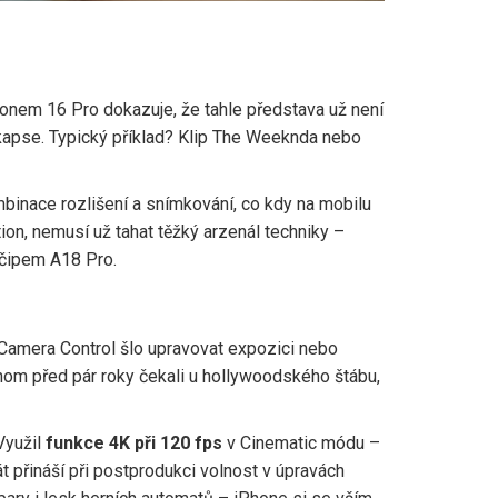
honem 16 Pro dokazuje, že tahle představa už není
m v kapse. Typický příklad? Klip The Weeknda nebo
mbinace rozlišení a snímkování, co kdy na mobilu
n, nemusí už tahat těžký arzenál techniky –
 čipem A18 Pro.
 Camera Control šlo upravovat expozici nebo
hom před pár roky čekali u hollywoodského štábu,
Využil
funkce 4K při 120 fps
v Cinematic módu –
 přináší při postprodukci volnost v úpravách