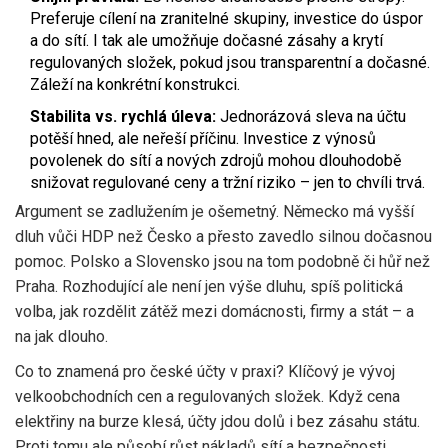
Preferuje cílení na zranitelné skupiny, investice do úspor
a do sítí. I tak ale umožňuje dočasné zásahy a krytí
regulovaných složek, pokud jsou transparentní a dočasné.
Záleží na konkrétní konstrukci.
Stabilita vs. rychlá úleva:
Jednorázová sleva na účtu
potěší hned, ale neřeší příčinu. Investice z výnosů
povolenek do sítí a nových zdrojů mohou dlouhodobě
snižovat regulované ceny a tržní riziko – jen to chvíli trvá.
Argument se zadlužením je ošemetný. Německo má vyšší
dluh vůči HDP než Česko a přesto zavedlo silnou dočasnou
pomoc. Polsko a Slovensko jsou na tom podobně či hůř než
Praha. Rozhodující ale není jen výše dluhu, spíš politická
volba, jak rozdělit zátěž mezi domácnosti, firmy a stát – a
na jak dlouho.
Co to znamená pro české účty v praxi? Klíčový je vývoj
velkoobchodních cen a regulovaných složek. Když cena
elektřiny na burze klesá, účty jdou dolů i bez zásahu státu.
Proti tomu ale působí růst nákladů sítí a bezpečnosti