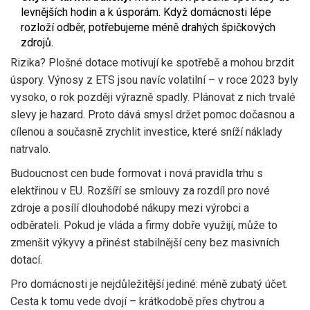
levnějších hodin a k úsporám. Když domácnosti lépe
rozloží odběr, potřebujeme méně drahých špičkových
zdrojů.
Rizika? Plošné dotace motivují ke spotřebě a mohou brzdit
úspory. Výnosy z ETS jsou navíc volatilní – v roce 2023 byly
vysoko, o rok později výrazně spadly. Plánovat z nich trvalé
slevy je hazard. Proto dává smysl držet pomoc dočasnou a
cílenou a současně zrychlit investice, které sníží náklady
natrvalo.
Budoucnost cen bude formovat i nová pravidla trhu s
elektřinou v EU. Rozšíří se smlouvy za rozdíl pro nové
zdroje a posílí dlouhodobé nákupy mezi výrobci a
odběrateli. Pokud je vláda a firmy dobře využijí, může to
zmenšit výkyvy a přinést stabilnější ceny bez masivních
dotací.
Pro domácnosti je nejdůležitější jediné: méně zubatý účet.
Cesta k tomu vede dvojí – krátkodobě přes chytrou a