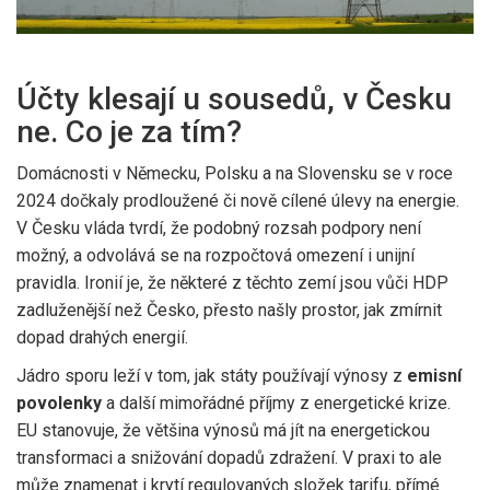
Účty klesají u sousedů, v Česku
ne. Co je za tím?
Domácnosti v Německu, Polsku a na Slovensku se v roce
2024 dočkaly prodloužené či nově cílené úlevy na energie.
V Česku vláda tvrdí, že podobný rozsah podpory není
možný, a odvolává se na rozpočtová omezení i unijní
pravidla. Ironií je, že některé z těchto zemí jsou vůči HDP
zadluženější než Česko, přesto našly prostor, jak zmírnit
dopad drahých energií.
Jádro sporu leží v tom, jak státy používají výnosy z
emisní
povolenky
a další mimořádné příjmy z energetické krize.
EU stanovuje, že většina výnosů má jít na energetickou
transformaci a snižování dopadů zdražení. V praxi to ale
může znamenat i krytí regulovaných složek tarifu, přímé