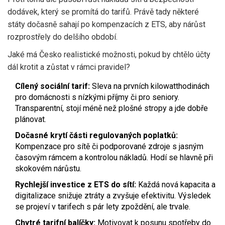
dodávek, který se promítá do tarifů. Právě tady některé
státy dočasně sahají po kompenzacích z ETS, aby nárůst
rozprostřely do delšího období.
Jaké má Česko realistické možnosti, pokud by chtělo účty
dál krotit a zůstat v rámci pravidel?
Cílený sociální tarif:
Sleva na prvních kilowatthodinách
pro domácnosti s nízkými příjmy či pro seniory.
Transparentní, stojí méně než plošné stropy a jde dobře
plánovat.
Dočasné krytí části regulovaných poplatků:
Kompenzace pro sítě či podporované zdroje s jasným
časovým rámcem a kontrolou nákladů. Hodí se hlavně při
skokovém nárůstu.
Rychlejší investice z ETS do sítí:
Každá nová kapacita a
digitalizace snižuje ztráty a zvyšuje efektivitu. Výsledek
se projeví v tarifech s pár lety zpoždění, ale trvale.
Chytré tarifní balíčky:
Motivovat k posunu spotřeby do