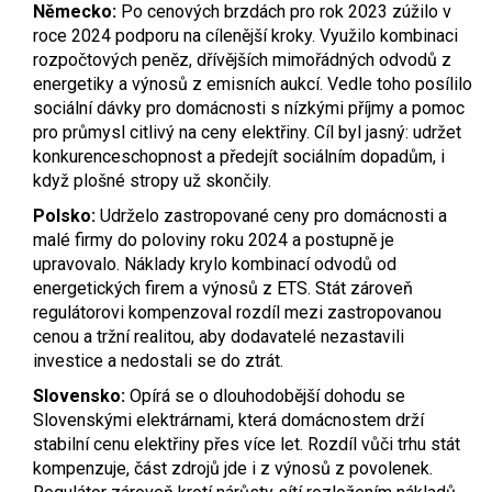
Německo:
Po cenových brzdách pro rok 2023 zúžilo v
roce 2024 podporu na cílenější kroky. Využilo kombinaci
rozpočtových peněz, dřívějších mimořádných odvodů z
energetiky a výnosů z emisních aukcí. Vedle toho posílilo
sociální dávky pro domácnosti s nízkými příjmy a pomoc
pro průmysl citlivý na ceny elektřiny. Cíl byl jasný: udržet
konkurenceschopnost a předejít sociálním dopadům, i
když plošné stropy už skončily.
Polsko:
Udrželo zastropované ceny pro domácnosti a
malé firmy do poloviny roku 2024 a postupně je
upravovalo. Náklady krylo kombinací odvodů od
energetických firem a výnosů z ETS. Stát zároveň
regulátorovi kompenzoval rozdíl mezi zastropovanou
cenou a tržní realitou, aby dodavatelé nezastavili
investice a nedostali se do ztrát.
Slovensko:
Opírá se o dlouhodobější dohodu se
Slovenskými elektrárnami, která domácnostem drží
stabilní cenu elektřiny přes více let. Rozdíl vůči trhu stát
kompenzuje, část zdrojů jde i z výnosů z povolenek.