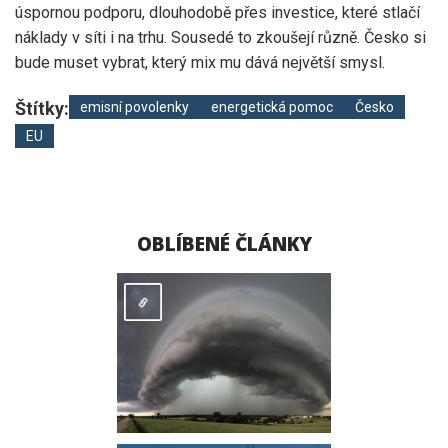
úspornou podporu, dlouhodobě přes investice, které stlačí
náklady v síti i na trhu. Sousedé to zkoušejí různě. Česko si
bude muset vybrat, který mix mu dává největší smysl.
Štítky:
emisní povolenky
energetická pomoc
Česko
EU
OBLÍBENÉ ČLÁNKY