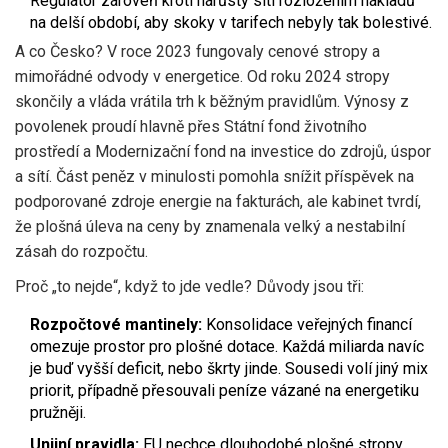
Regulátor zároveň krotí nárůsty sítí rozložením nákladů
na delší období, aby skoky v tarifech nebyly tak bolestivé.
A co Česko? V roce 2023 fungovaly cenové stropy a
mimořádné odvody v energetice. Od roku 2024 stropy
skončily a vláda vrátila trh k běžným pravidlům. Výnosy z
povolenek proudí hlavně přes Státní fond životního
prostředí a Modernizační fond na investice do zdrojů, úspor
a sítí. Část peněz v minulosti pomohla snížit příspěvek na
podporované zdroje energie na fakturách, ale kabinet tvrdí,
že plošná úleva na ceny by znamenala velký a nestabilní
zásah do rozpočtu.
Proč „to nejde“, když to jde vedle? Důvody jsou tři:
Rozpočtové mantinely:
Konsolidace veřejných financí
omezuje prostor pro plošné dotace. Každá miliarda navíc
je buď vyšší deficit, nebo škrty jinde. Sousedi volí jiný mix
priorit, případně přesouvali peníze vázané na energetiku
pružněji.
Unijní pravidla:
EU nechce dlouhodobé plošné stropy.