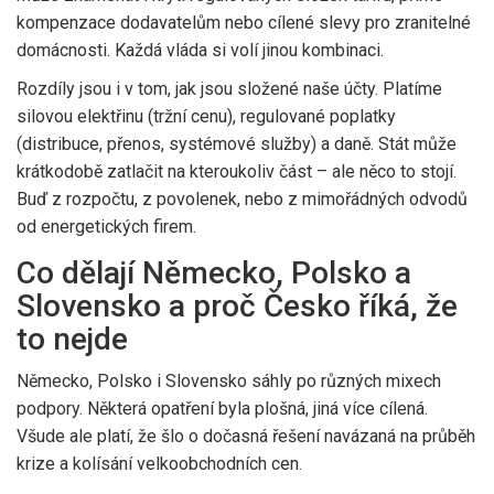
kompenzace dodavatelům nebo cílené slevy pro zranitelné
domácnosti. Každá vláda si volí jinou kombinaci.
Rozdíly jsou i v tom, jak jsou složené naše účty. Platíme
silovou elektřinu (tržní cenu), regulované poplatky
(distribuce, přenos, systémové služby) a daně. Stát může
krátkodobě zatlačit na kteroukoliv část – ale něco to stojí.
Buď z rozpočtu, z povolenek, nebo z mimořádných odvodů
od energetických firem.
Co dělají Německo, Polsko a
Slovensko a proč Česko říká, že
to nejde
Německo, Polsko i Slovensko sáhly po různých mixech
podpory. Některá opatření byla plošná, jiná více cílená.
Všude ale platí, že šlo o dočasná řešení navázaná na průběh
krize a kolísání velkoobchodních cen.